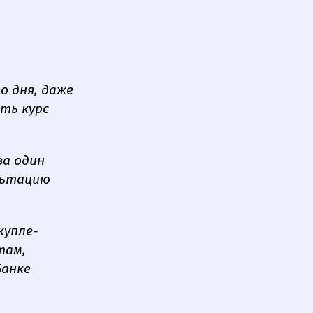
о дня, даже
ть курс
за один
льтацию
купле-
там,
Банке