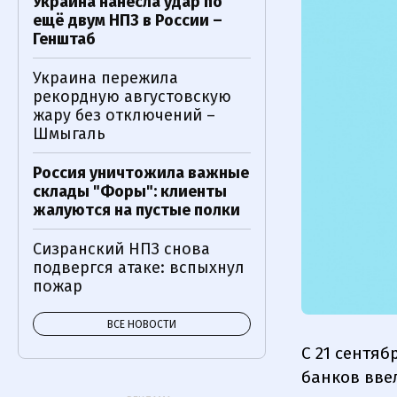
Украина нанесла удар по
ещё двум НПЗ в России –
Генштаб
Украина пережила
рекордную августовскую
жару без отключений –
Шмыгаль
Россия уничтожила важные
склады "Форы": клиенты
жалуются на пустые полки
Сизранский НПЗ снова
подвергся атаке: вспыхнул
пожар
ВСЕ НОВОСТИ
С 21 сентяб
банков вве