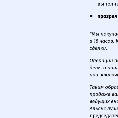
выполне
прозрач
"Мы покупа
в 18 часов
сделки.
Операции п
день, а на
при заключ
Таким обра
продаже ва
ведущих вн
Альянс луч
председате