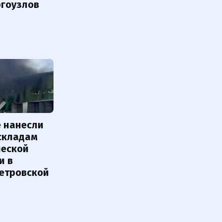
ргоузлов
е нанесли
 складам
ческой
и в
етровской