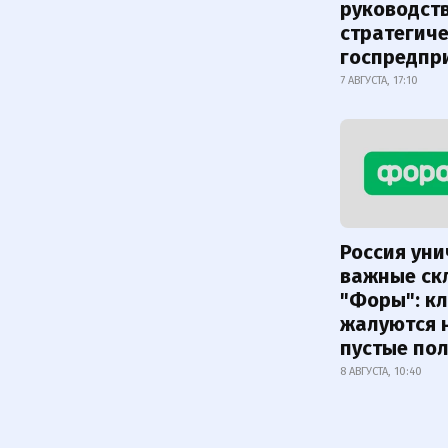
руководст
стратегич
госпредпр
7 АВГУСТА, 17:10
Россия ун
важные ск
"Форы": к
жалуются 
пустые по
8 АВГУСТА, 10:40