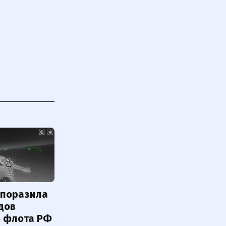
 поразила
дов
о флота РФ