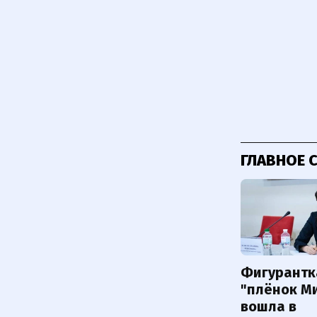
ГЛАВНОЕ 
Фигурантк
"плёнок М
вошла в