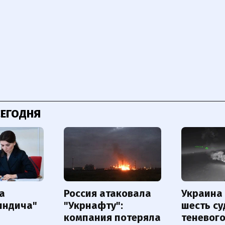
СЕГОДНЯ
а
Россия атаковала
Украина
индича"
"Укрнафту":
шесть су
компания потеряла
теневог