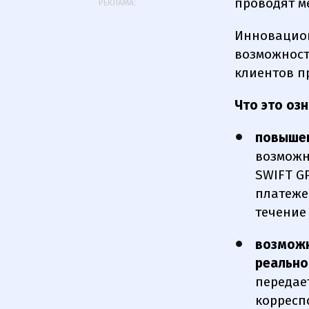
проводят м
РЕКЛАМА:
Инновацион
возможност
клиентов п
Что это оз
повышен
возможн
SWIFT G
платеже
течение
возможн
реально
передае
корресп