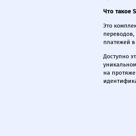
Что
такое S
Это компле
переводов,
платежей в
Доступно э
уникальном
на протяже
идентифик