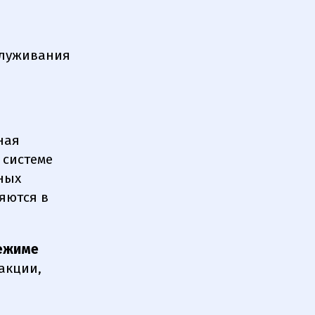
служивания
ная
 системе
нных
яются в
режиме
акции,