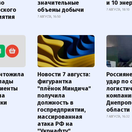
во
значительные
и 10 эне
еского
объемы добычи
7 АВГУСТА, 18:10
иятия
7 АВГУСТА, 16:50
ичтожила
Новости 7 августа:
Россиян
лады
фигурантка
удар по
лиенты
"плёнок Миндича"
логисти
на
получила
компани
лки
должность в
Днепроп
госпредприятии,
области
массированная
7 АВГУСТА, 16:32
атака РФ на
"Укрнафту"