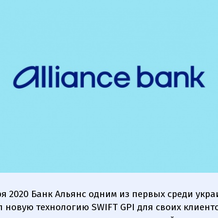
ря 2020 Банк Альянс одним из первых среди укр
л новую технологию SWIFT GPI для своих клиент