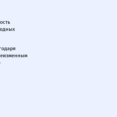
ость
родных
годаря
 неизменным
о