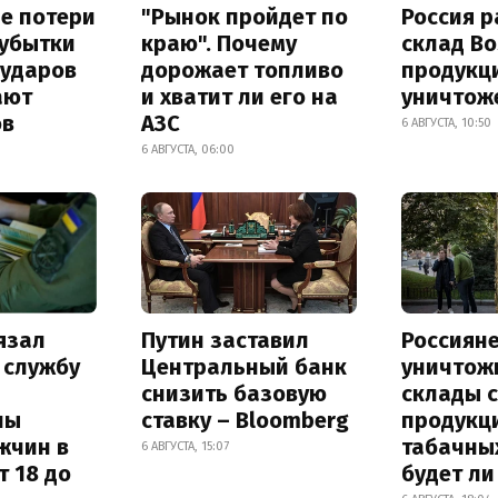
е потери
"Рынок пройдет по
Россия 
 убытки
краю". Почему
склад Bo
 ударов
дорожает топливо
продукц
ают
и хватит ли его на
уничтож
ов
АЗС
6 АВГУСТА, 10:50
6 АВГУСТА, 06:00
язал
Путин заставил
Россиян
 службу
Центральный банк
уничтож
снизить базовую
склады 
ны
ставку – Bloomberg
продукц
жчин в
табачных
6 АВГУСТА, 15:07
т 18 до
будет л