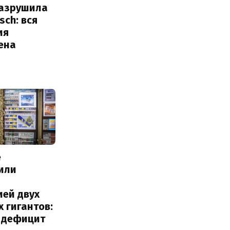
разрушила
sch: вся
ия
ена
е
или
с
ией двух
 гигантов:
и дефицит