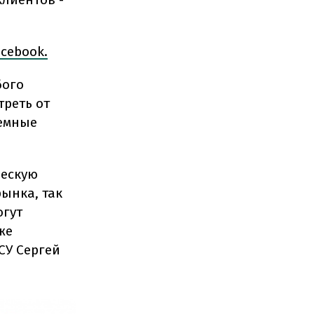
acebook.
бого
треть от
земные
ческую
ынка, так
огут
же
СУ Сергей