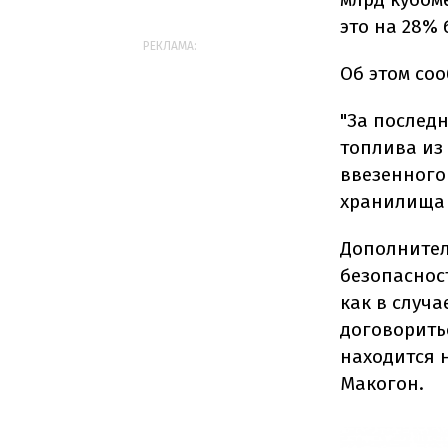
это на 28% 
РЕКЛАМА:
Об этом со
"За послед
топлива из 
ввезенного
хранилища 
Дополнител
безопаснос
как в случ
договоритьс
находится 
Макогон.