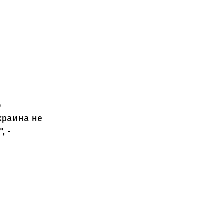
о
краина не
, -