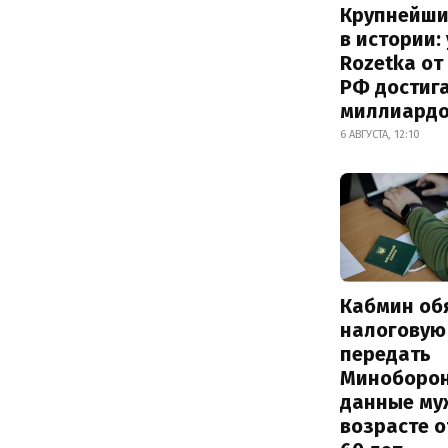
Крупнейши
в истории:
Rozetka от
РФ достиг
миллиард
6 АВГУСТА, 12:10
Кабмин об
налоговую
передать
Миноборо
данные му
возрасте о