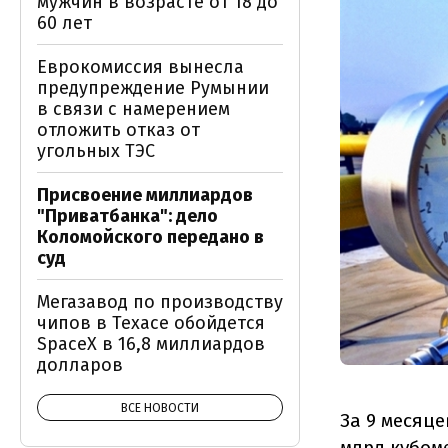
мужчин в возрасте от 18 до
60 лет
Еврокомиссия вынесла
предупреждение Румынии
в связи с намерением
отложить отказ от
угольных ТЭС
Присвоение миллиардов
"Приватбанка": дело
Коломойского передано в
суд
Мегазавод по производству
чипов в Техасе обойдется
SpaceX в 16,8 миллиардов
долларов
ВСЕ НОВОСТИ
За 9 месяц
млрд кубоме