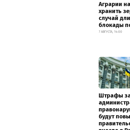
Аграрии на
хранить зе
случай дл
блокады п
7 АВГУСТА, 14:00
Штрафы з
администр
правонару
будут пов
правитель