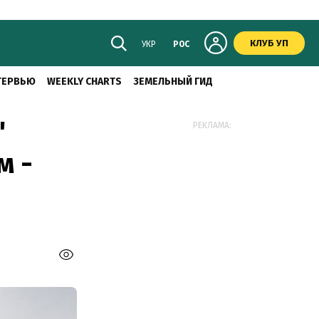
КЛУБ УП
УКР
РОС
ТЕРВЬЮ
WEEKLY CHARTS
ЗЕМЕЛЬНЫЙ ГИД
"
РЕКЛАМА:
м -