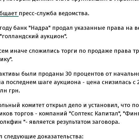
общает
пресс-служба ведомства.
году банк "Надра" продал указанные права на в
 "голландский аукцион".
сем иначе сложились торги по продаже права т
ику".
активы были проданы 30 процентов от начальн
а последнем шаге аукциона - цена снизилась с 2
млн грн.
льный комитет открыл дело и установил, что п
иков торгов - компаний "Солтекс Капитал", "Фин
олкфин "- является результатом заговора.
л следующие доказательства: