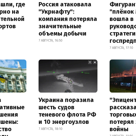
шли, где
Россия атаковала
Фигуран
рно на
"Укрнафту":
"плёнок
ительной
компания потеряла
вошла в
ортов
значительные
руковод
объемы добычи
стратег
госпред
7 АВГУСТА, 16:50
7 АВГУСТА, 17:10
а
Украина поразила
"Эпицен
ативные
шесть судов
рассказа
шения
теневого флота РФ
торговы
ышены:
и 10 энергоузлов
потерял 
ство
войны
7 АВГУСТА, 18:10