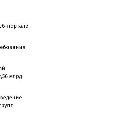
еб-портале
ребования
ой
,56 млрд
оведение
групп