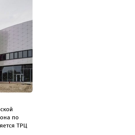
еской
иона по
яется ТРЦ