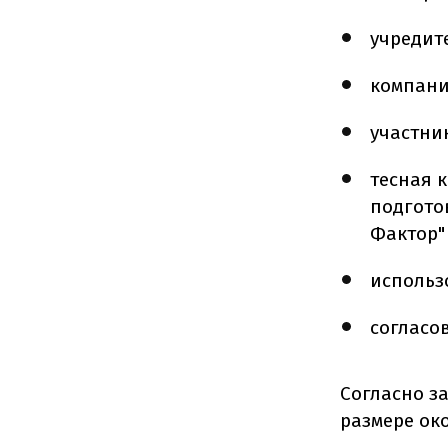
учредит
компани
участни
тесная 
подгото
Фактор"
использ
согласо
Согласно з
размере око