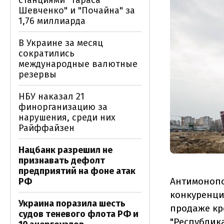
станциями "Тараса
Шевченко" и "Почайна" за
1,76 миллиарда
В Украине за месяц
сократились
международные валютные
резервы
НБУ наказал 21
финорганизацию за
нарушения, среди них
Райффайзен
Нацбанк разрешил не
признавать дефолт
предприятий на фоне атак
Антимонопо
РФ
конкуренци
Украина поразила шесть
продаже кр
судов теневого флота РФ и
"Республик