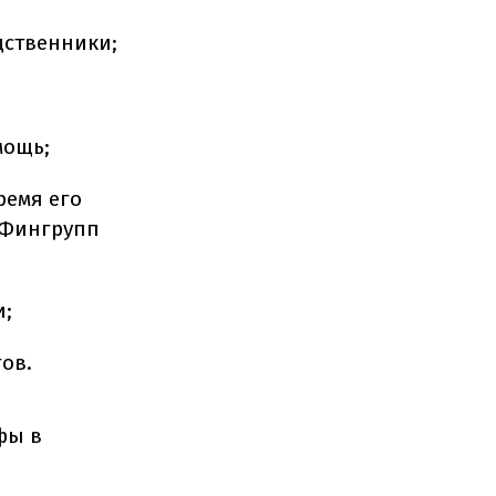
дственники;
мощь;
ремя его
"Фингрупп
и;
ов.
фы в