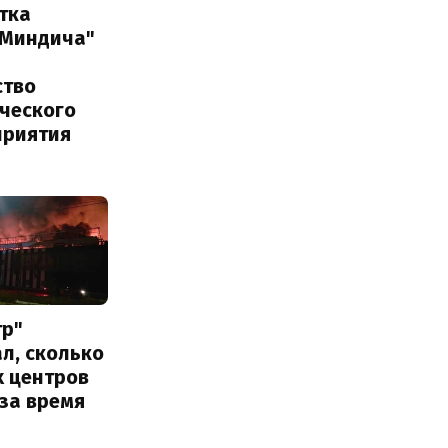
тка
 Миндича"
ство
ического
приятия
тр"
л, сколько
х центров
за время