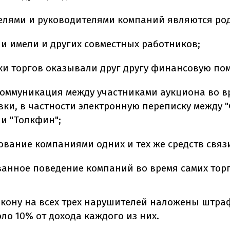
елями и руководителями компаний являются ро
и имели и других совместных работников;
ки торгов оказывали друг другу финансовую по
коммуникация между участниками аукциона во в
вки, в частности электронную переписку между 
 и "Толкфин";
ование компаниями одних и тех же средств связ
ванное поведение компаний во время самих торг
акону на всех трех нарушителей наложены штра
ло 10% от дохода каждого из них.