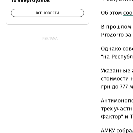
10 энергоузлов
Об этом
со
ВСЕ НОВОСТИ
В прошлом 
ProZorro за
РЕКЛАМА:
Однако сов
"на Республ
Указанные 
стоимости н
грн до 777 
Антимонопо
трех участн
Фактор" и Т
АМКУ собра