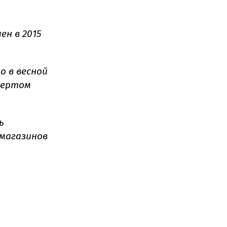
н в 2015
о в весной
твертом
ь
 магазинов