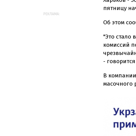
пятницу нач
РЕКЛАМА:
Об этом со
"Это стало
комиссий п
чрезвычайн
- говоритс
В компании
масочного 