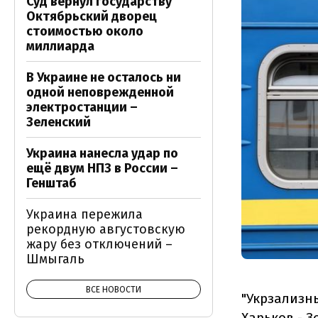
Суд вернул государству
Октябрьский дворец
стоимостью около
миллиарда
В Украине не осталось ни
одной неповрежденной
электростанции –
Зеленский
Украина нанесла удар по
ещё двум НПЗ в России –
Генштаб
Украина пережила
рекордную августовскую
жару без отключений –
Шмыгаль
ВСЕ НОВОСТИ
"Укрзализн
Харьков - З