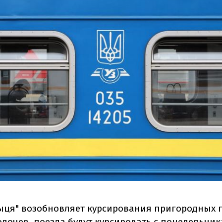
ыця" возобновляет курсирования пригородных 
олочев, поезда будут курсировать с понедельник