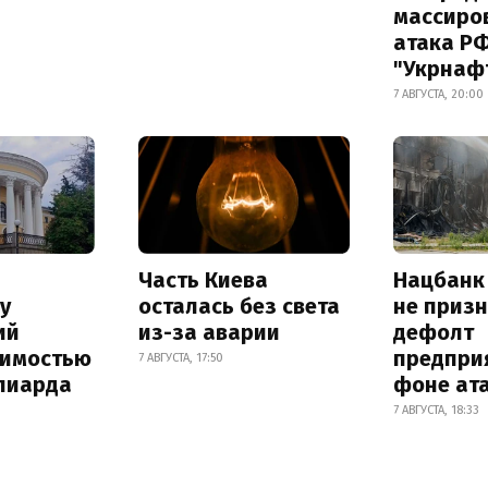
массиро
атака Р
"Укрнаф
7 АВГУСТА, 20:00
Часть Киева
Нацбанк
у
осталась без света
не приз
ий
из-за аварии
дефолт
оимостью
предпри
7 АВГУСТА, 17:50
лиарда
фоне ат
7 АВГУСТА, 18:33