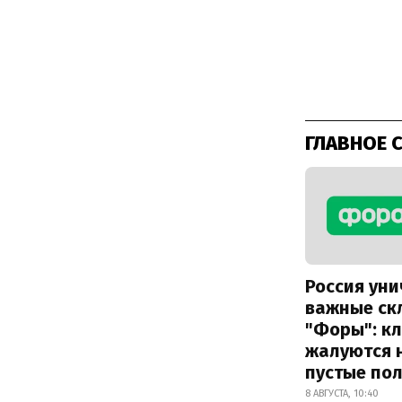
ГЛАВНОЕ 
Россия ун
важные ск
"Форы": к
жалуются 
пустые по
8 АВГУСТА, 10:40