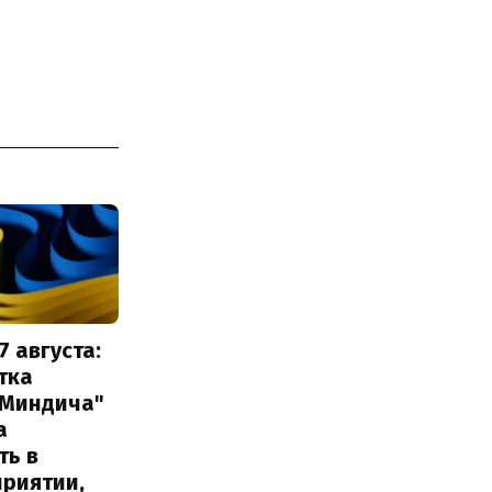
7 августа:
тка
 Миндича"
а
ть в
приятии,