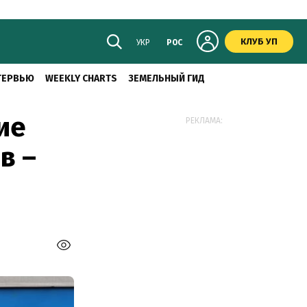
КЛУБ УП
УКР
РОС
ТЕРВЬЮ
WEEKLY CHARTS
ЗЕМЕЛЬНЫЙ ГИД
ие
РЕКЛАМА:
в –