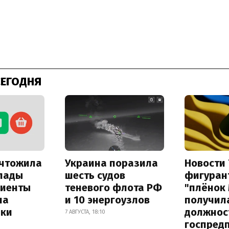
СЕГОДНЯ
ичтожила
Украина поразила
Новости 
лады
шесть судов
фигуран
лиенты
теневого флота РФ
"плёнок
на
и 10 энергоузлов
получил
лки
должнос
7 АВГУСТА, 18:10
госпред