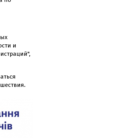
ных
ости и
истраций",
аться
ешествия.