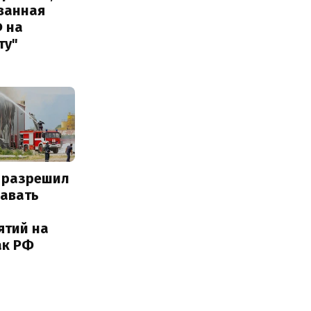
ванная
Ф на
ту"
 разрешил
навать
ятий на
ак РФ