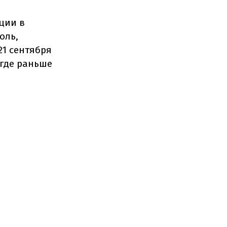
ции в
оль,
21 сентября
 где раньше