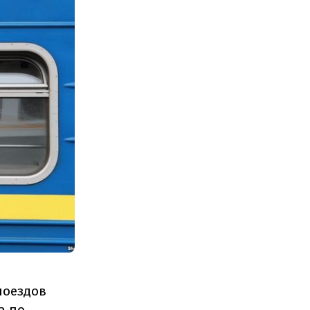
поездов
а по