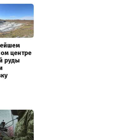
нейшем
ном центре
й руды
и
вку