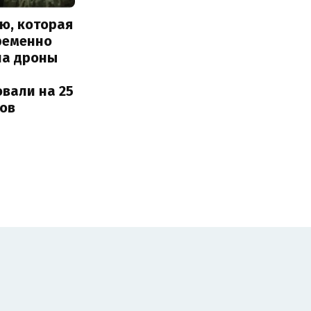
ю, которая
ременно
ла дроны
вали на 25
ов