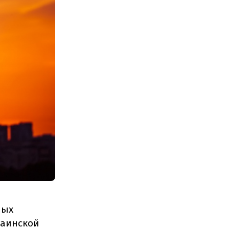
ных
раинской