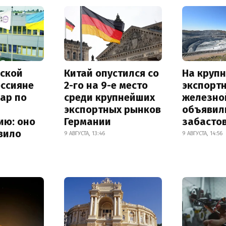
ской
Китай опустился со
На круп
оссияне
2-го на 9-е место
экспорт
ар по
среди крупнейших
железно
экспортных рынков
объявил
ию: оно
Германии
забасто
вило
9 АВГУСТА, 13:46
9 АВГУСТА, 14:56