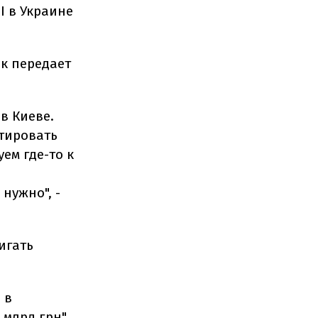
I в Украине
ик передает
в Киеве.
стировать
ем где-то к
нужно", -
игать
 в
млрд грн",