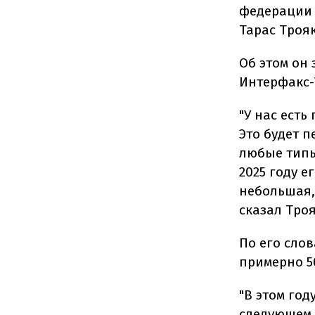
федерации 
Тарас Трояк
Об этом он 
Интерфакс-
"У нас есть
Это будет п
любые типы
2025 году е
небольшая, 
сказал Троя
По его слов
примерно 5
"В этом год
следующем г