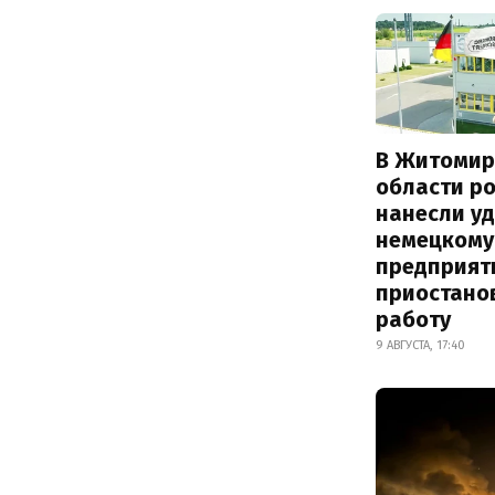
В Житомир
области р
нанесли уд
немецкому
предприят
приостано
работу
9 АВГУСТА, 17:40