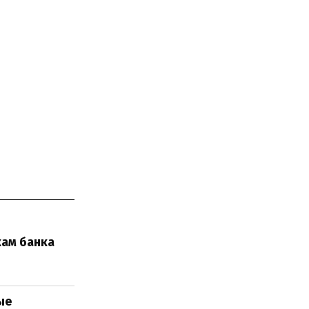
ам банка
ые