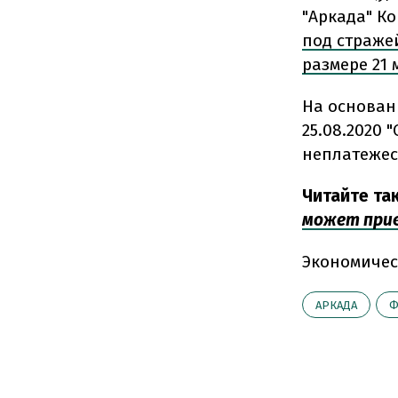
"Аркада" К
под страже
размере 21 
На основан
25.08.2020 
неплатежес
Читайте та
может прив
Экономичес
АРКАДА
Ф