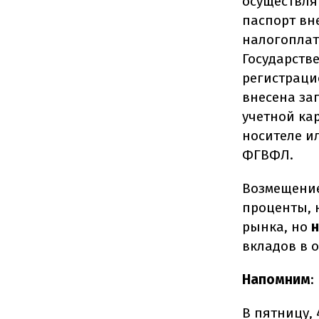
осуществля
паспорт вн
налогоплат
Государств
регистраци
внесена за
учетной ка
носителе ил
ФГВФЛ.
Возмещение
проценты, 
рынка, но
н
вкладов в 
Напомним
:
В пятницу, 