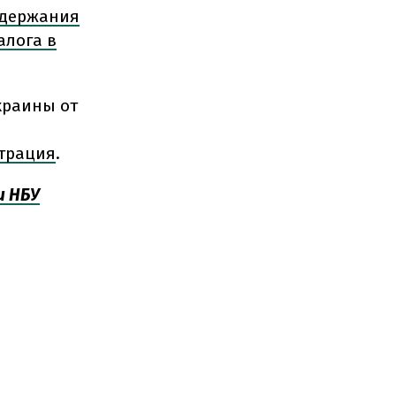
одержания
алога в
краины от
трация
.
и НБУ