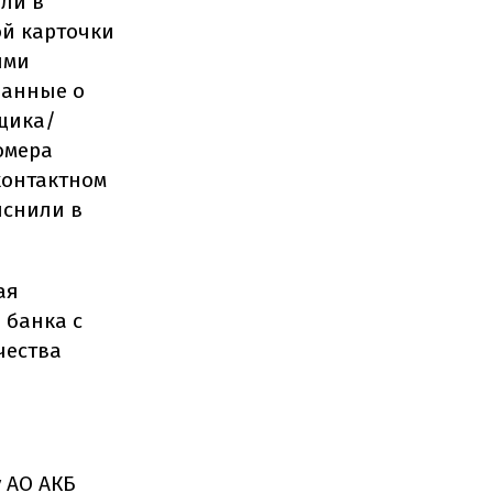
ли в
ой карточки
ями
данные о
щика/
омера
контактном
яснили в
ая
 банка с
чества
у АО АКБ