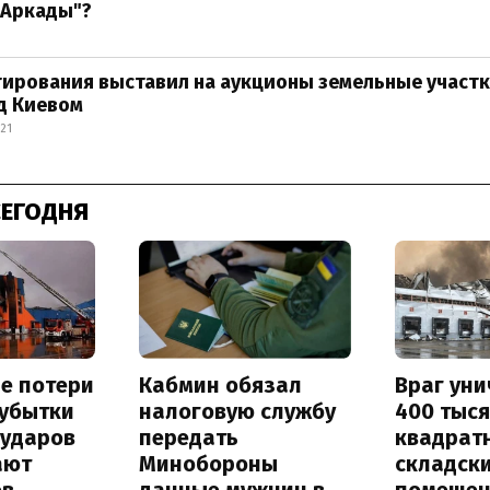
"Аркады"?
ирования выставил на аукционы земельные участк
д Киевом
:21
СЕГОДНЯ
е потери
Кабмин обязал
Враг ун
 убытки
налоговую службу
400 тыс
 ударов
передать
квадрат
ают
Минобороны
складск