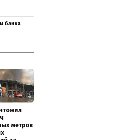
и банка
ичтожил
яч
ных метров
их