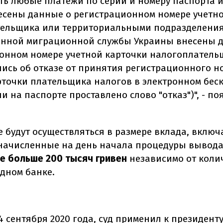
ть любые платежи по серии и номеру паспорта и
есены данные о регистрационном номере учетн
ельщика или территориальными подразделени
енной миграционной службы Украины внесены 
онном номере учетной карточки налогоплатель
пись об отказе от принятия регистрационного н
рточки плательщика налогов в электронном бес
и на паспорте проставлено слово "отказ")", - по
 будут осуществляться в размере вклада, включ
начисленные на день начала процедуры вывода
е больше 200 тысяч гривен
независимо от коли
одном банке.
4 сентября 2020 года, суд применил к президент