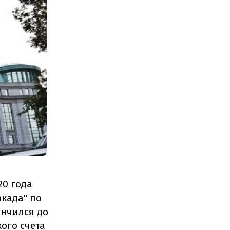
20 года
ркада" по
ончился до
кого счета