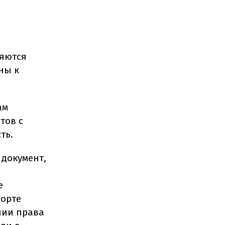
ляются
ны к
ам
тов с
ть.
документ,
е
порте
чии права