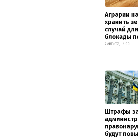
Аграрии на
хранить зе
случай дл
блокады п
7 АВГУСТА, 14:00
Штрафы з
администр
правонару
будут пов