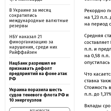
В Украине за месяц
Рекордно п
сократились
на 1,23 п.п
международные валютные
на период о
резервы
Средняя ста
НБУ наказал 21
финорганизацию за
составляет
нарушения, среди них
п.п. и пре
Райффайзен
на 0,58 п.п
опустилась 
Нацбанк разрешил не
признавать дефолт
предприятий на фоне атак
Что касает
РФ
ставка такж
Стоимость в
Украина поразила шесть
п.п. до 1,3
судов теневого флота РФ и
10 энергоузлов
Вклады сро
ВСЕ НОВОСТИ