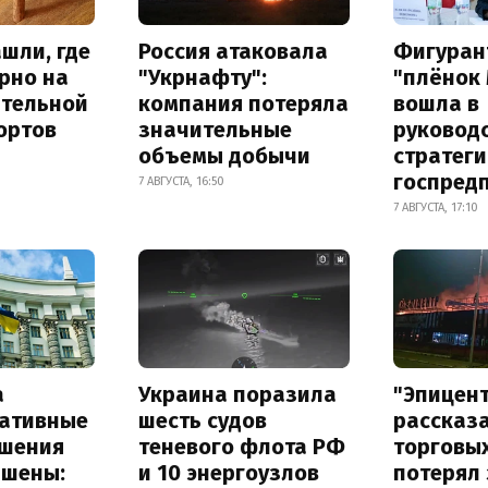
шли, где
Россия атаковала
Фигуран
рно на
"Укрнафту":
"плёнок
ительной
компания потеряла
вошла в
ортов
значительные
руковод
объемы добычи
стратег
госпред
7 АВГУСТА, 16:50
7 АВГУСТА, 17:10
а
Украина поразила
"Эпицен
ативные
шесть судов
рассказа
шения
теневого флота РФ
торговы
ышены:
и 10 энергоузлов
потерял 