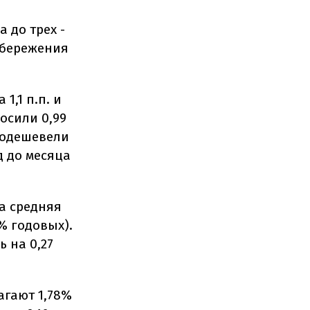
 до трех -
 сбережения
1,1 п.п. и
осили 0,99
подешевели
д до месяца
а средняя
4% годовых).
 на 0,27
агают 1,78%