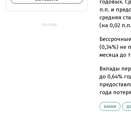
годовых. Ср
п.п. и пре
средняя ст
(на 0,02 п.
РЕКЛАМА:
Бессрочные
(0,34%) не
месяца до т
Вклады пери
до 0,64% го
предоставл
года потеря
БАНКИ
Д