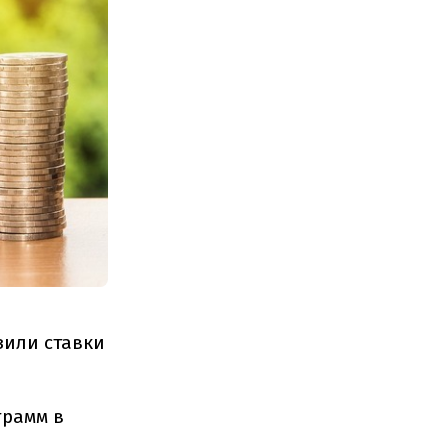
зили ставки
грамм в