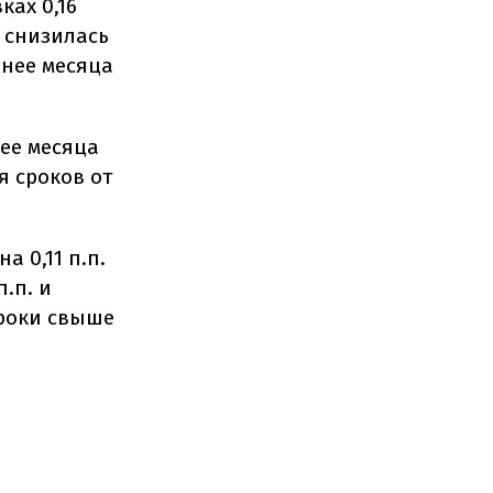
ках 0,16
 снизилась
енее месяца
нее месяца
я сроков от
 0,11 п.п.
.п. и
сроки свыше