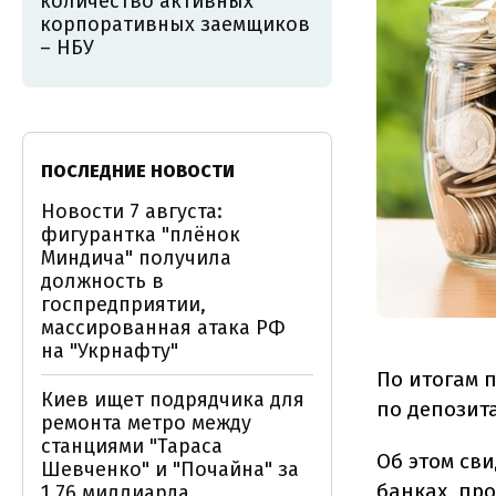
количество активных
корпоративных заемщиков
– НБУ
ПОСЛЕДНИЕ НОВОСТИ
Новости 7 августа:
фигурантка "плёнок
Миндича" получила
должность в
госпредприятии,
массированная атака РФ
на "Укрнафту"
По итогам 
Киев ищет подрядчика для
по депозит
ремонта метро между
станциями "Тараса
Об этом св
Шевченко" и "Почайна" за
банках, п
1,76 миллиарда