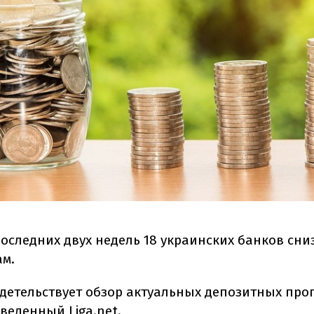
последних двух недель 18 украинских банков сни
ам.
идетельствует обзор актуальных депозитных про
роведенный
Liga.net
.