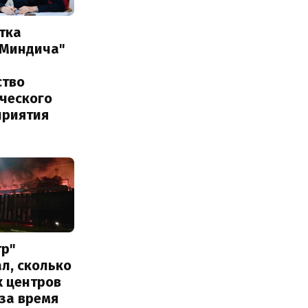
тка
 Миндича"
ство
ического
приятия
тр"
л, сколько
х центров
за время