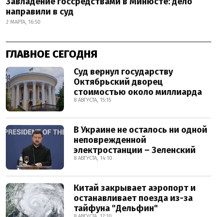
Завладение госсредствами в Минюсте: дело
направили в суд
2 МАРТА, 16:50
ГЛАВНОЕ СЕГОДНЯ
Суд вернул государству
Октябрьский дворец
стоимостью около миллиарда
8 АВГУСТА, 15:15
В Украине не осталось ни одной
неповрежденной
электростанции – Зеленский
8 АВГУСТА, 14:10
Китай закрывает аэропорт и
останавливает поезда из-за
тайфуна "Дельфин"
8 АВГУСТА, 17:10