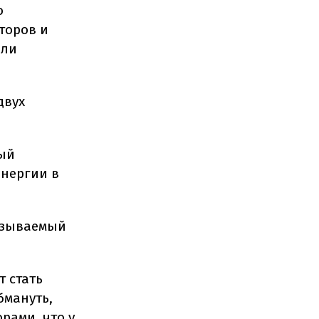
о
торов и
али
двух
ный
энергии в
называемый
т стать
бмануть,
рами, что у