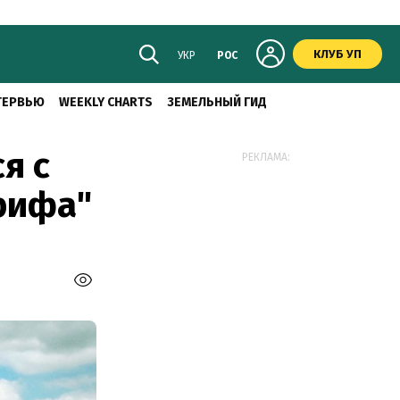
КЛУБ УП
УКР
РОС
ТЕРВЬЮ
WEEKLY CHARTS
ЗЕМЕЛЬНЫЙ ГИД
я с
РЕКЛАМА:
арифа"