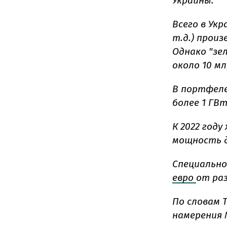
Украины.
Всего в Ук
т.д.) прои
Однако "зе
около 10 м
В портфеле
более 1 ГВ
К 2022 год
мощность д
Специально 
евро
от ра
По словам 
намерения 