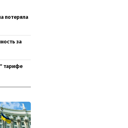
на потеряла
ность за
м" тарифе