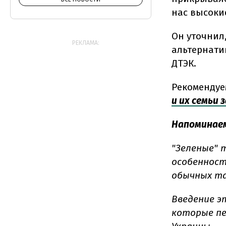
нас высокие
Он уточнил
РЕКЛАМА:
альтернатив
ДТЭК.
Рекомендуе
и их семьи
Напоминае
"Зеленые" т
особенност
обычных та
Введение э
которые пе