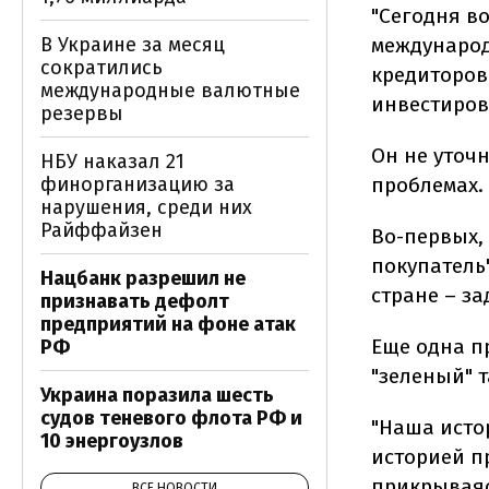
"Сегодня в
В Украине за месяц
международ
сократились
кредиторов
международные валютные
инвестиров
резервы
Он не уточ
НБУ наказал 21
финорганизацию за
проблемах
нарушения, среди них
Райффайзен
Во-первых,
покупатель
Нацбанк разрешил не
стране – за
признавать дефолт
предприятий на фоне атак
Еще одна п
РФ
"зеленый" 
Украина поразила шесть
судов теневого флота РФ и
"Наша истор
10 энергоузлов
историей пр
прикрываяс
ВСЕ НОВОСТИ