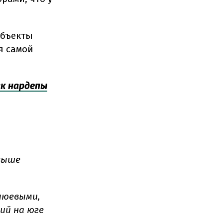
объекты
я самой
ак нардепы
 выше
люевыми,
ий на юге