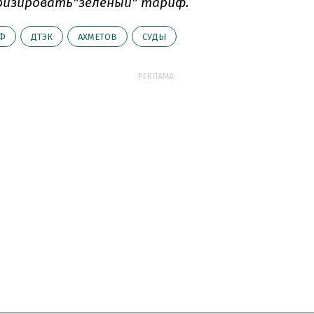
изировать"зеленый" тариф.
ИФ
ДТЭК
АХМЕТОВ
СУДЫ
РЕКЛАМА: