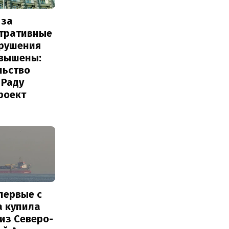
 за
тративные
рушения
овышены:
льство
 Раду
роект
первые с
а купила
из Северо-