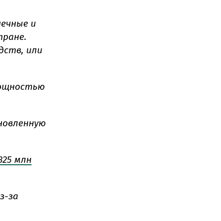
нечные и
тране.
дств, или
мощностью
ановленную
325 млн
з-за