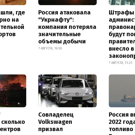
шли, где
Россия атаковала
Штрафы
рно на
"Укрнафту":
админис
ительной
компания потеряла
правона
ортов
значительные
будут п
объемы добычи
правите
внесло в
7 АВГУСТА, 16:50
законоп
7 АВГУСТА, 11:23
"
Совладелец
Россия в
 сколько
Volkswagen
2022 год
центров
призвал
топливо 