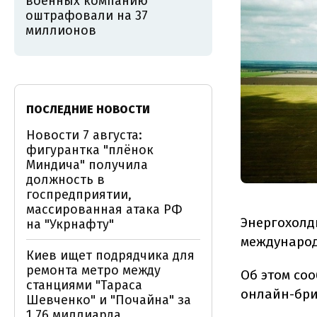
военных компанию
оштрафовали на 37
миллионов
ПОСЛЕДНИЕ НОВОСТИ
Новости 7 августа:
фигурантка "плёнок
Миндича" получила
должность в
госпредприятии,
массированная атака РФ
Энергохолд
на "Укрнафту"
международ
Киев ищет подрядчика для
ремонта метро между
Об этом со
станциями "Тараса
онлайн-бри
Шевченко" и "Почайна" за
1,76 миллиарда