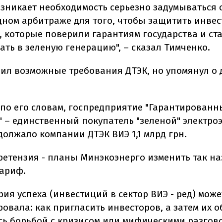
озникает необходимость серьезно задумываться 
ном арбитраже для того, чтобы защитить инвес
, которые поверили гарантиям государства и ст
ать в зеленую генерацию", – сказал Тимченко.
нил возможные требования ДТЭК, но упомянул о 
.
 по его словам, госпредприятие "Гарантирован
" – единственный покупатель "зеленой" электро
должало компании ДТЭК ВИЭ 1,1 млрд грн.
ретензия - планы Минэкоэнерго изменить так 
тариф.
ия успеха (инвестиций в сектор ВИЭ - ред) може
овала: как пригласить инвесторов, а затем их о
ь борьбой с кризисом или мифическими разгово