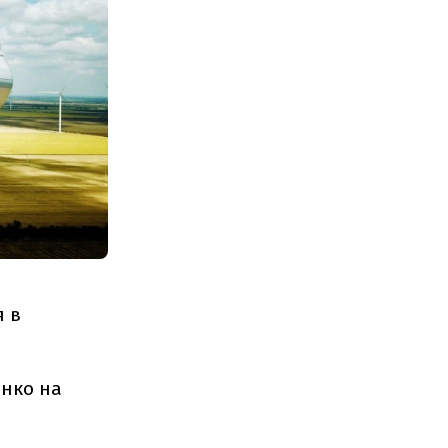
я в
енко на