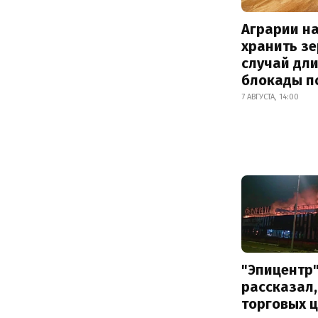
Аграрии на
хранить зе
случай дл
блокады п
7 АВГУСТА, 14:00
"Эпицентр
рассказал,
торговых 