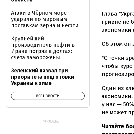
Атаки в Чёрном море
Глава "Укрг
ударили по мировым
гривне не 
поставкам зерна и нефти
экономики 
Крупнейший
Об этом он
производитель нефти в
Иране погряз в долгах:
счета заморожены
"С точки з
чтобы курс
Зеленский назвал три
прогнозиро
приоритета подготовки
Украины к зиме
Один из кл
экономики.
ВСЕ НОВОСТИ
у нас — 50%
не может пр
РЕКЛАМА:
Читайте бо