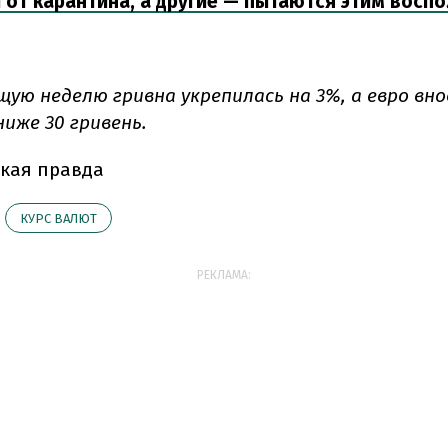
 от карантина, а другие — пытаются этим восп
щую неделю гривна укрепилась на 3%, а евро вно
ниже 30 гривень.
кая правда
КУРС ВАЛЮТ
РЕКЛАМА: