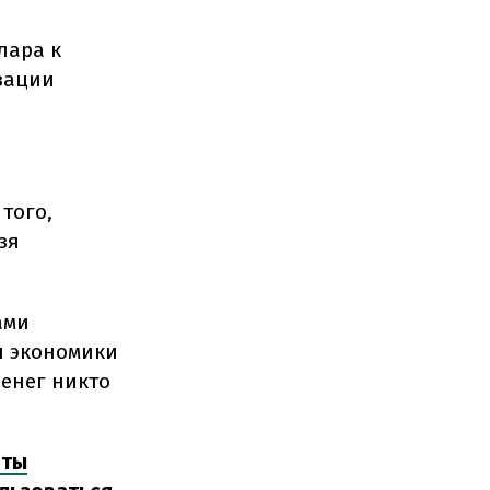
лара к
зации
того,
зя
.
ами
я экономики
денег никто
нты