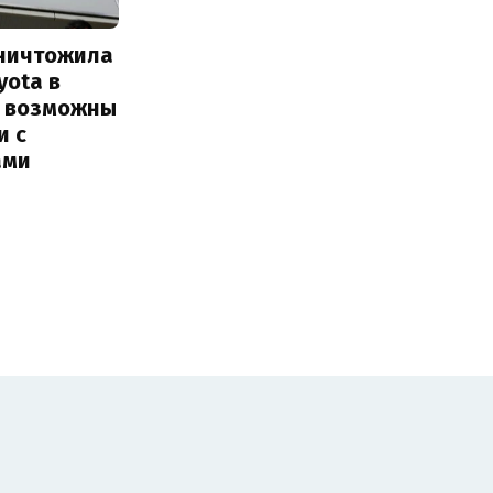
уничтожила
yota в
: возможны
и с
ами