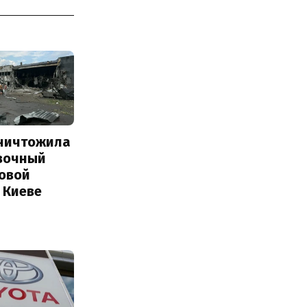
уничтожила
вочный
Новой
 Киеве