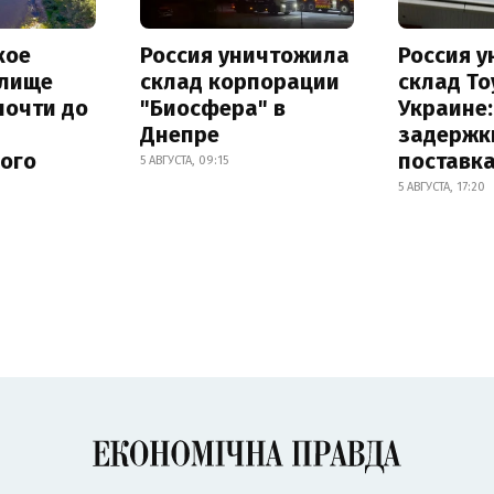
кое
Россия уничтожила
Россия 
лище
склад корпорации
склад To
почти до
"Биосфера" в
Украине
Днепре
задержк
ного
поставк
5 АВГУСТА, 09:15
5 АВГУСТА, 17:20