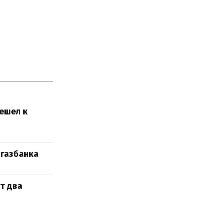
ешел к
ргазбанка
т два