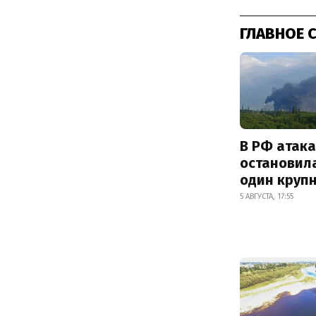
ГЛАВНОЕ 
В РФ атак
остановил
один круп
5 АВГУСТА, 17:55