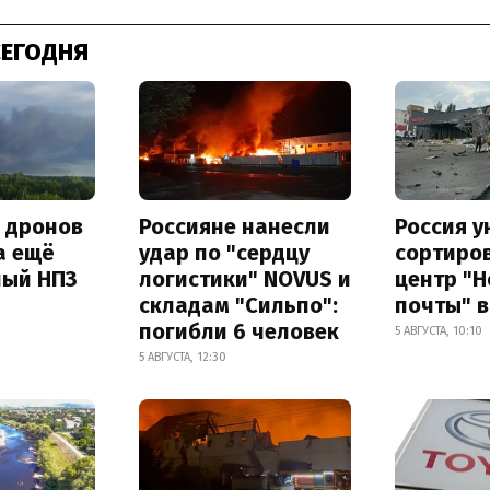
СЕГОДНЯ
а дронов
Россияне нанесли
Россия 
а ещё
удар по "сердцу
сортиро
ный НПЗ
логистики" NOVUS и
центр "
складам "Сильпо":
почты" в
погибли 6 человек
5 АВГУСТА, 10:10
5 АВГУСТА, 12:30