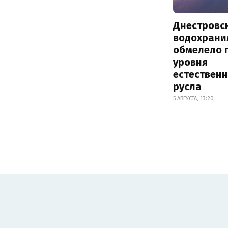
Днестровс
водохрани
обмелело 
уровня
естествен
русла
5 АВГУСТА, 13:20