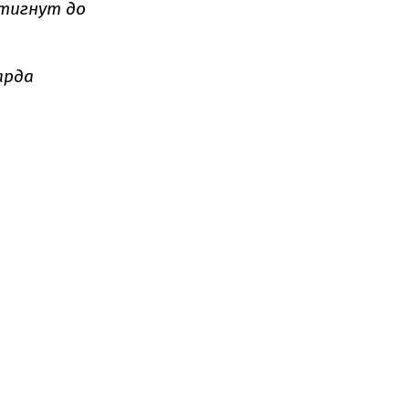
стигнут до
арда