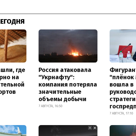
СЕГОДНЯ
шли, где
Россия атаковала
Фигуран
рно на
"Укрнафту":
"плёнок
ительной
компания потеряла
вошла в
ортов
значительные
руковод
объемы добычи
стратег
госпред
7 АВГУСТА, 16:50
7 АВГУСТА, 17:10