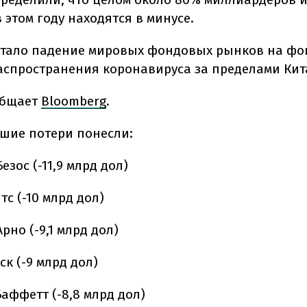
 этом году находятся в минусе.
тало падение мировых фондовых рынков на фо
аспространения коронавируса за пределами Кит
общает
Bloomberg
.
шие потери понесли:
зос (-11,9 млрд дол)
тс (-10 млрд
дол
)
рно (-9,1 млрд
дол
)
ск (-9 млрд
дол
)
Баффетт (-8,8 млрд
дол
)