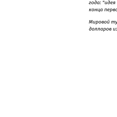
года: "иде
конца перв
Мировой т
долларов и