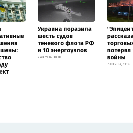
а
Украина поразила
"Эпицен
ативные
шесть судов
рассказа
шения
теневого флота РФ
торговы
ышены:
и 10 энергоузлов
потерял 
ство
войны
7 АВГУСТА, 18:10
аду
7 АВГУСТА, 11:56
ект