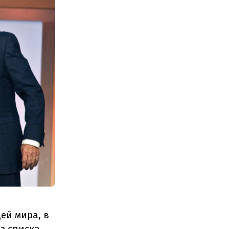
ей мира, в
з списка