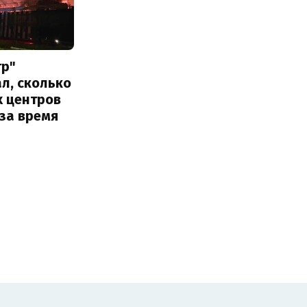
тр"
л, сколько
х центров
за время