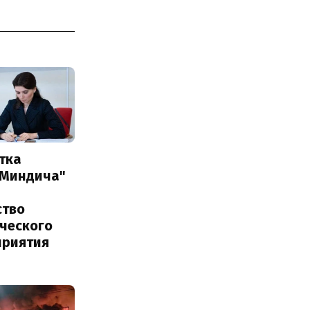
тка
 Миндича"
ство
ического
приятия