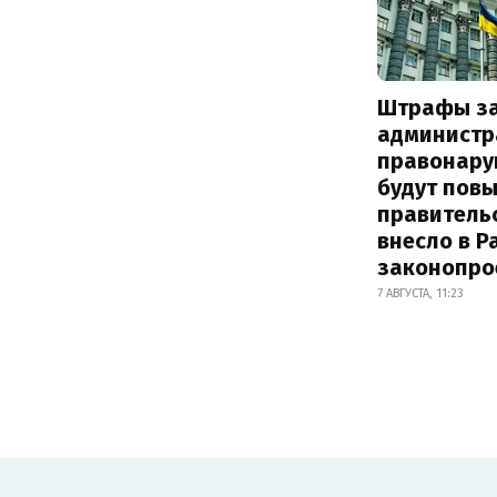
Штрафы з
администр
правонару
будут пов
правитель
внесло в Р
законопро
7 АВГУСТА, 11:23