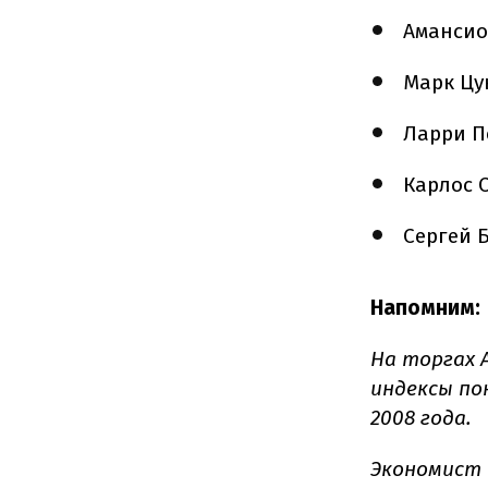
Амансио
Марк Цу
Ларри П
Карлос С
Сергей Б
Напомним:
На торгах 
индексы по
2008 года.
Экономист 