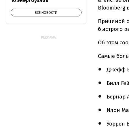
10 энергоузлов
Bloomberg в
ВСЕ НОВОСТИ
Причиной с
быстрого р
РЕКЛАМА:
Об этом со
Самые боль
Джефф Бе
Билл Гей
Бернар А
Илон Ма
Уоррен 