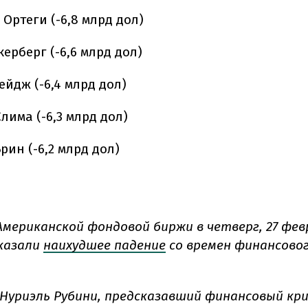
 Ортеги (-6,8 млрд
дол
)
керберг (-6,6 млрд
дол
)
ейдж (-6,4 млрд
дол
)
лима (-6,3 млрд
дол
)
рин (-6,2 млрд
дол
)
Американской фондовой биржи в четверг, 27 фев
казали
наихудшее падение
со времен финансовог
Нуриэль Рубини, предсказавший финансовый кри