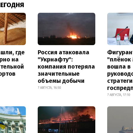
СЕГОДНЯ
шли, где
Россия атаковала
Фигуран
рно на
"Укрнафту":
"плёнок
ительной
компания потеряла
вошла в
ортов
значительные
руковод
объемы добычи
стратег
госпред
7 АВГУСТА, 16:50
7 АВГУСТА, 17:10