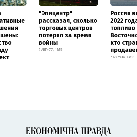
а
"Эпицентр"
Россия в
ативные
рассказал, сколько
2022 год
шения
торговых центров
топливо 
ышены:
потерял за время
Восточно
ство
войны
кто стра
аду
продаве
7 АВГУСТА, 11:56
ект
7 АВГУСТА, 13:35