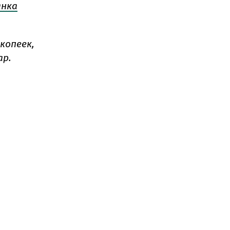
анка
копеек,
ар.