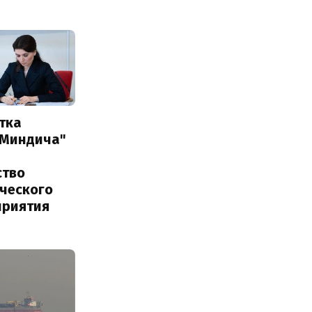
тка
 Миндича"
ство
ического
приятия