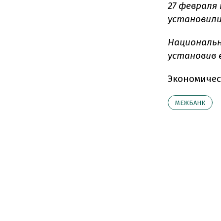
27 февраля
установилис
Националь
установив е
Экономичес
МЕЖБАНК