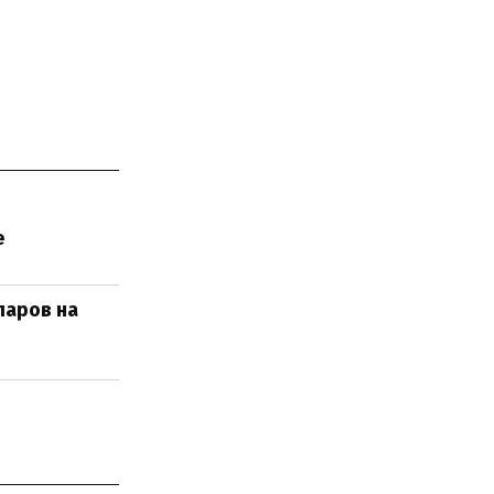
е
ларов на