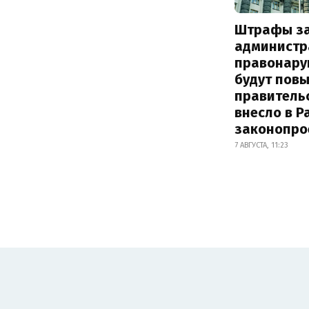
Штрафы з
администр
правонару
будут пов
правитель
внесло в Р
законопро
7 АВГУСТА, 11:23