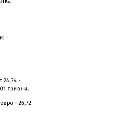
анка
и:
24,34 -
,01 гривни.
евро - 26,72