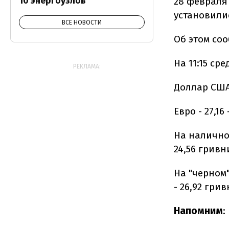
10 энергоузлов
28 февраля
установилис
ВСЕ НОВОСТИ
Об этом со
На 11:15 с
РЕКЛАМА:
Доллар США 
Евро - 27,16
На налично
24,56 гривн
На "черном"
- 26,92 грив
Напомним
: