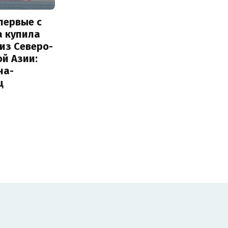
первые с
а купила
из Северо-
й Азии:
на-
ц