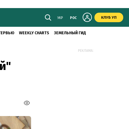
КЛУБ УП
УКР
РОС
ТЕРВЬЮ
WEEKLY CHARTS
ЗЕМЕЛЬНЫЙ ГИД
РЕКЛАМА:
й"