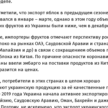
деле.
тметили, что экспорт яблок в предыдущем сезон
вался в январе – марте, однако в этом году объ
их фруктов из Украины были ниже, чем в декабр
ее, импортеры фруктов отмечают перспективу ро
локо на рынках ОАЭ, Саудовской Аравии и стран
 Малайзия и др) в связи с сокращением объемов 
блока из Китая. По причине опасности коронави
ны ввели эмбарго на поставки продуктов из Кит
разится на ценах.
, потребители в этих странах в целом хорошо
ют украинскую продукцию за её качественные 
е 2019 года Украина начала активнее экспортиро
айзию, Саудовскую Аравию, Оман, Бахрейн и даж
Поэтому, не исключено, что экспорт украинског