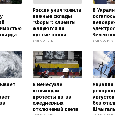
Россия уничтожила
В Украин
у
важные склады
осталось
ий
"Форы": клиенты
неповре
оимостью
жалуются на
электро
лиарда
пустые полки
Зеленск
8 АВГУСТА, 10:40
8 АВГУСТА, 14:10
рывает
В Венесуэле
Украина
и
вспыхнули
рекордн
вает
протесты из-за
августо
за
ежедневных
без отк
отключений света
Шмыгал