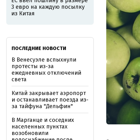
ЕС ввёл пошлину в размере
3 евро на каждую посылку
из Китая
ПОСЛЕДНИЕ НОВОСТИ
В Венесуэле вспыхнули
протесты из-за
ежедневных отключений
света
Китай закрывает аэропорт
и останавливает поезда из-
за тайфуна "Дельфин"
В Марганце и соседних
населенных пунктах
возобновили
водоснабжение после