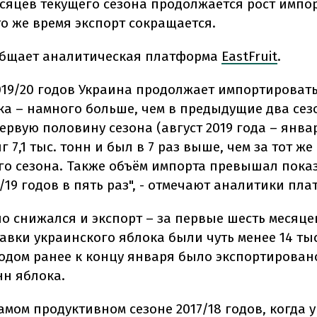
есяцев текущего сезона продолжается рост импор
то же время экспорт сокращается.
общает аналитическая платформа
EastFruit
.
2019/20 годов Украина продолжает импортироват
ка – намного больше, чем в предыдущие два сез
ервую половину сезона (август 2019 года – янва
иг 7,1 тыс. тонн и был в 7 раз выше, чем за тот ж
о сезона. Также объём импорта превышал пока
/19 годов в пять раз", - отмечают аналитики пл
о снижался и экспорт – за первые шесть месяце
авки украинского яблока были чуть менее 14 тыс.
годом ранее к концу января было экспортирован
онн яблока.
амом продуктивном сезоне 2017/18 годов, когда 