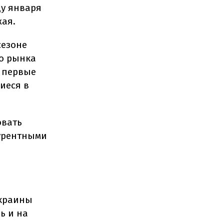
цу января
жая.
сезоне
го рынка
и первые
иеся в
овать
курентными
Украины
ь и на