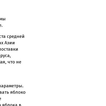
е
емы
е.
ста средней
ах Азии
поставки
руса,
ая, что не
параметры.
вать яблоко
е
о яблока в