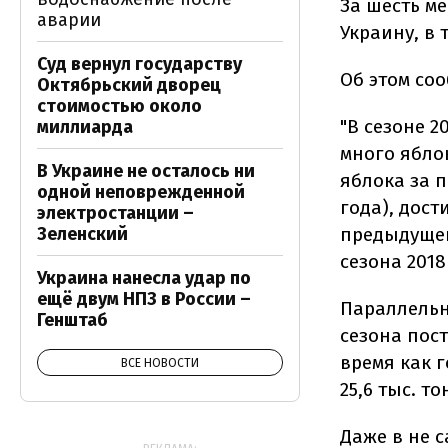
За шесть м
аварии
Украину, в 
Суд вернул государству
Об этом со
Октябрьский дворец
стоимостью около
"В сезоне 
миллиарда
много ябло
В Украине не осталось ни
яблока за п
одной неповрежденной
года), дост
электростанции –
предыдущег
Зеленский
сезона 2018
Украина нанесла удар по
ещё двум НПЗ в России –
Параллельн
Генштаб
сезона пост
время как 
ВСЕ НОВОСТИ
25,6 тыс. т
Даже в не с