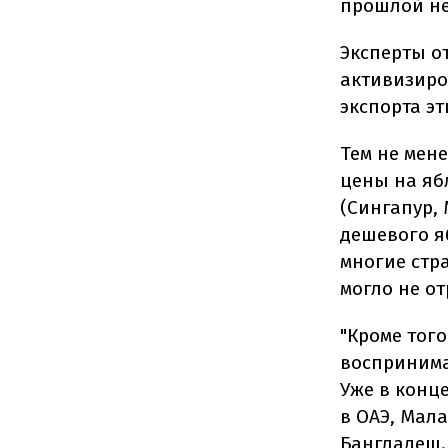
прошлой не
Эксперты о
активизиро
экспорта эт
Тем не мен
цены на яб
(Сингапур,
дешевого я
многие стра
могло не от
"Кроме того
воспринима
Уже в конц
в ОАЭ, Мал
Бангладеш. 