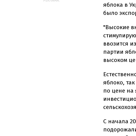
РЕКЛАМА:
яблока в У
было экспор
"Высокие в
стимулирую
ввозится и
партии ябл
высоком це
Естественн
яблоко, та
по цене на 
инвестицио
сельскохоз
С начала 2
подорожали