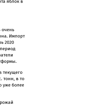
та яблок в
ь очень
она. Импорт
рь 2020
е период
затели
атформы.
в текущего
 тонн, в то
о уже более
урожай