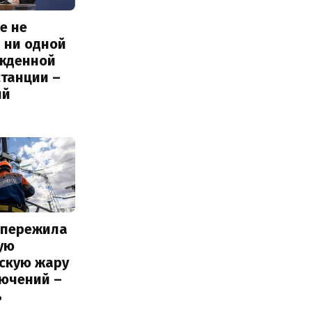
е не
 ни одной
жденной
станции –
ий
 пережила
ую
вскую жару
лючений –
ь