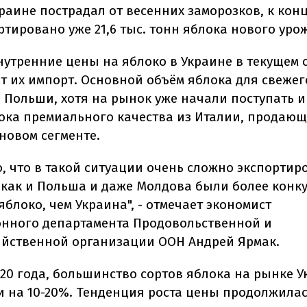
краине пострадал от весенних заморозков, к кон
тировано уже 21,6 тыс. тонн яблока нового уро
нутренние цены на яблоко в Украине в текущем 
т их импорт. Основной объём яблока для свеже
з Польши, хотя на рынок уже начали поступать 
ока премиального качества из Италии, продающ
новом сегменте.
о, что в такой ситуации очень сложно экспортир
к как и Польша и даже Молдова были более кон
яблоко, чем Украина", - отмечает экономист
нного департамента Продовольственной и
яйственной организации ООН Андрей Ярмак.
020 года, большинство сортов яблока на рынке 
 на 10-20%. Тенденция роста цены продолжилас