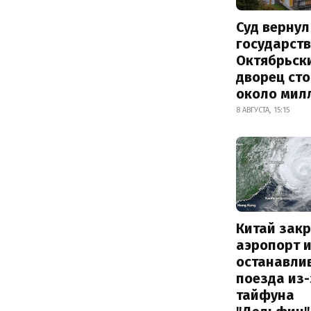
Суд вернул
государств
Октябрьск
дворец ст
около мил
8 АВГУСТА, 15:15
Китай зак
аэропорт 
останавли
поезда из-
тайфуна