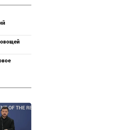
ий
 овощей
овое