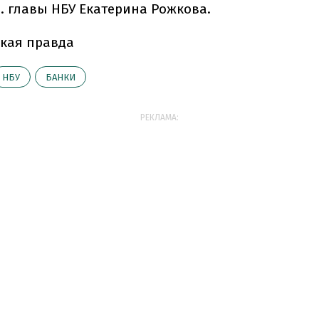
о. главы НБУ Екатерина Рожкова.
кая правда
НБУ
БАНКИ
РЕКЛАМА: