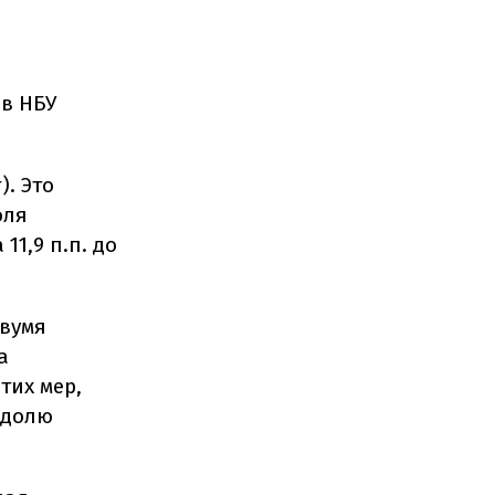
в НБУ
). Это
оля
1,9 п.п. до
двумя
а
тих мер,
 долю