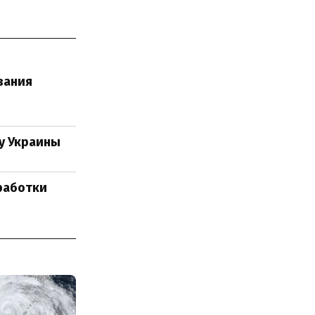
вания
у Украины
зработки