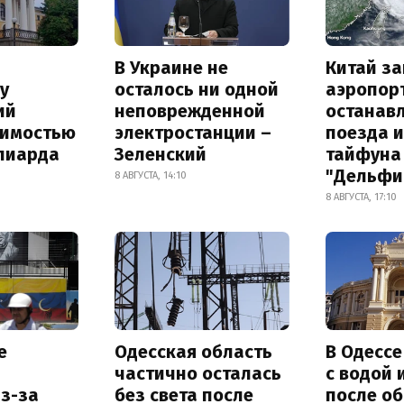
В Украине не
Китай з
у
осталось ни одной
аэропор
ий
неповрежденной
останав
оимостью
электростанции –
поезда и
лиарда
Зеленский
тайфуна
"Дельфи
8 АВГУСТА, 14:10
8 АВГУСТА, 17:10
е
Одесская область
В Одесс
частично осталась
с водой 
з-за
без света после
после о