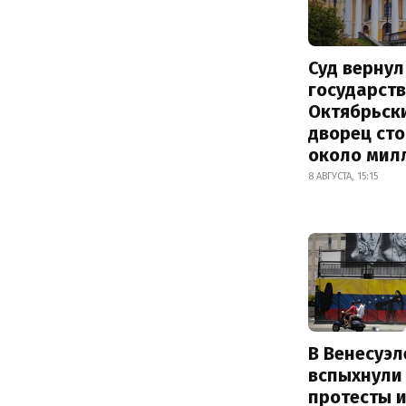
Суд вернул
государств
Октябрьск
дворец ст
около мил
8 АВГУСТА, 15:15
В Венесуэл
вспыхнули
протесты и