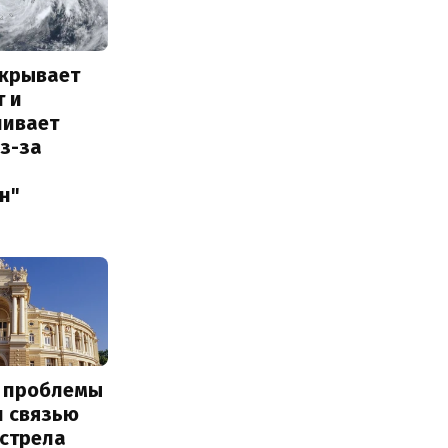
акрывает
т и
ливает
з-за
н"
е проблемы
и связью
бстрела