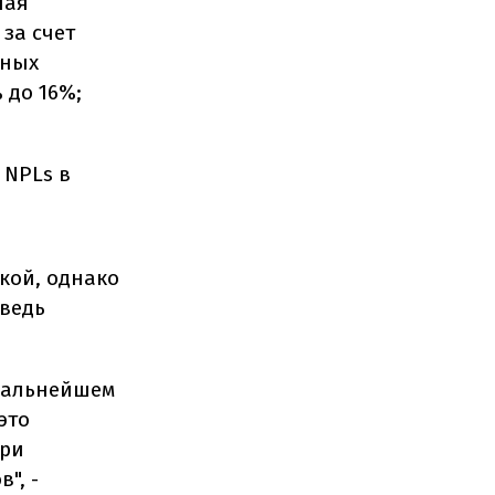
я ​​
за счет
нных
 до 16%;
 NPLs в
кой, однако
 ведь
 дальнейшем
это
три
", -