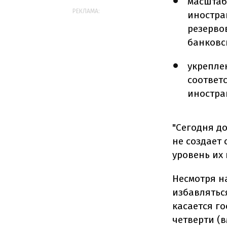
масштаб
РЕКЛАМА:
иностра
резерво
банковск
укрепле
соответ
иностра
"Сегодня д
не создает
уровень их
Несмотря н
избавлятьс
касается г
четверти (в