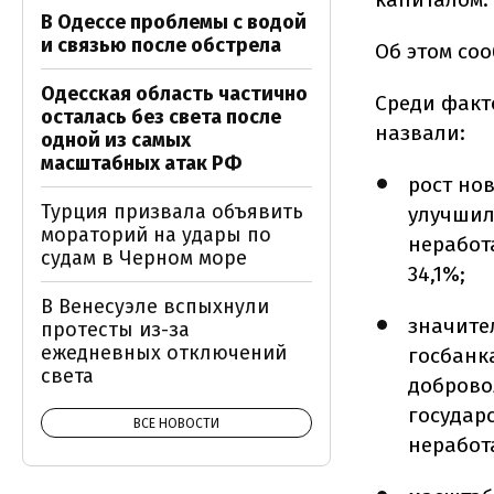
В Одессе проблемы с водой
и связью после обстрела
Об этом со
Одесская область частично
Среди факт
осталась без света после
назвали:
одной из самых
масштабных атак РФ
рост нов
Турция призвала объявить
улучшил
мораторий на удары по
неработа
судам в Черном море
34,1%;
В Венесуэле вспыхнули
значите
протесты из-за
ежедневных отключений
госбанка
света
доброво
государ
ВСЕ НОВОСТИ
неработ