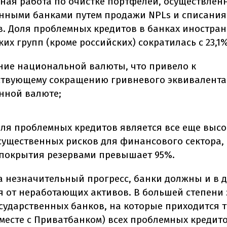
ная работа по очистке портфелей, осуществленна
нными банками путем продажи NPLs и списания 
в. Доля проблемных кредитов в банках иностра
их групп (кроме российских) сократилась с 23,1%
ние национальной валюты, что привело к
ствующему сокращению гривневого эквивалента
нной валюте;
оля проблемных кредитов является все еще высо
 существенных рисков для финансового сектора,
 покрытия резервами превышает 95%.
а незначительный прогресс, банки должны и в
я от неработающих активов. В большей степени 
осударственных банков, на которые приходится 
месте с Приватбанком) всех проблемных кредитов