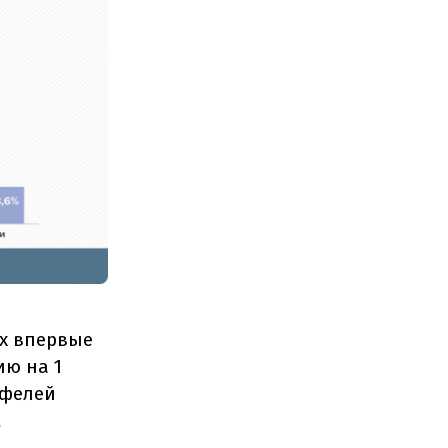
ах впервые
ию на 1
тфелей
м