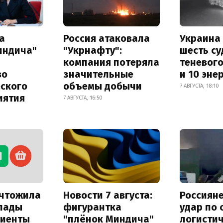
а
Россия атаковала
Украина
индича"
"Укрнафту":
шесть су
компания потеряла
теневог
во
значительные
и 10 эне
еского
объемы добычи
7 АВГУСТА, 18:10
иятия
7 АВГУСТА, 16:50
ичтожила
Новости 7 августа:
Россиян
лады
фигурантка
удар по
лиенты
"плёнок Миндича"
логисти