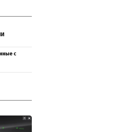
ИИ
нные с