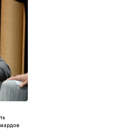
ль
лиардов