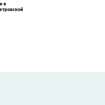
и в
етровской