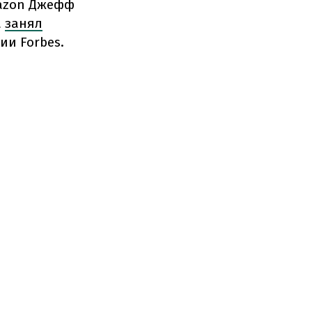
mazon Джефф
а
занял
ии Forbes.