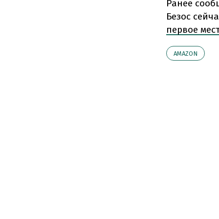
Ранее сооб
Безос сейча
первое мес
AMAZON