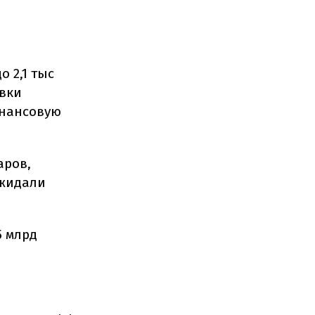
о 2,1 тыс
овки
инансовую
аров,
ожидали
5 млрд