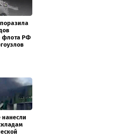
 поразила
дов
о флота РФ
ргоузлов
е нанесли
 складам
ческой