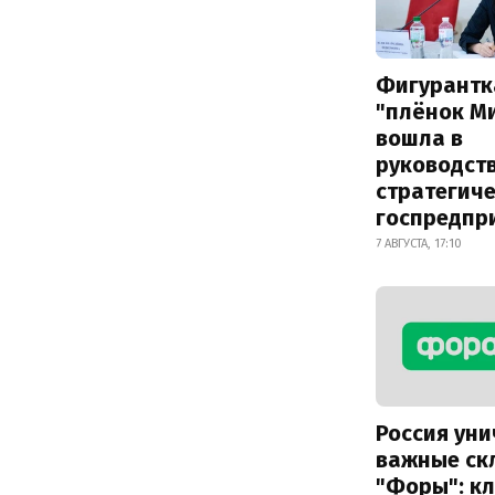
Фигурантк
"плёнок М
вошла в
руководст
стратегич
госпредпр
7 АВГУСТА, 17:10
Россия ун
важные ск
"Форы": к