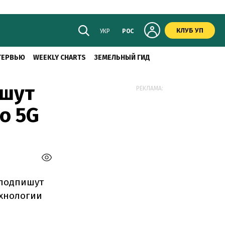
КЛУБ УП
УКР
РОС
ТЕРВЬЮ
WEEKLY CHARTS
ЗЕМЕЛЬНЫЙ ГИД
ишут
РЕКЛАМА:
о 5G
 подпишут
ехнологии