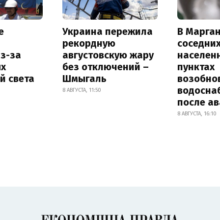
е
Украина пережила
В Марган
рекордную
соседни
з-за
августовскую жару
населен
х
без отключений –
пунктах
й света
Шмыгаль
возобно
водосна
8 АВГУСТА, 11:50
после а
8 АВГУСТА, 16:10