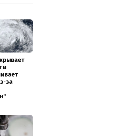
акрывает
т и
ливает
з-за
н"