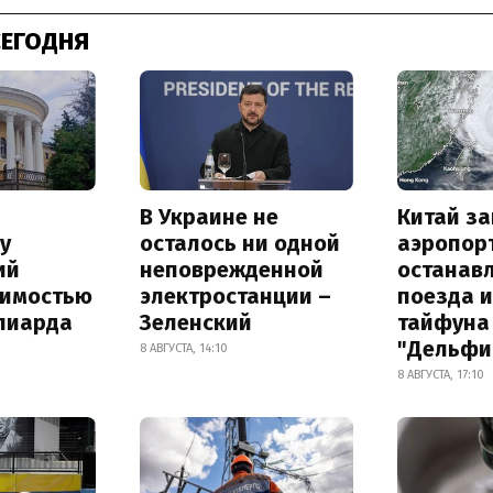
СЕГОДНЯ
В Украине не
Китай з
у
осталось ни одной
аэропор
ий
неповрежденной
останав
оимостью
электростанции –
поезда и
лиарда
Зеленский
тайфуна
"Дельфи
8 АВГУСТА, 14:10
8 АВГУСТА, 17:10