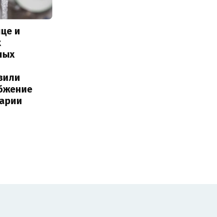
це и
х
ных
вили
бжение
варии