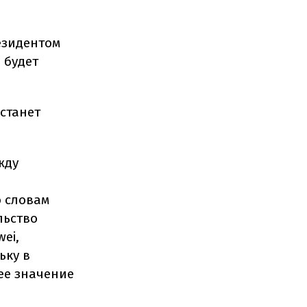
езидентом
 будет
станет
жду
 словам
льство
ei,
ьку в
ее значение