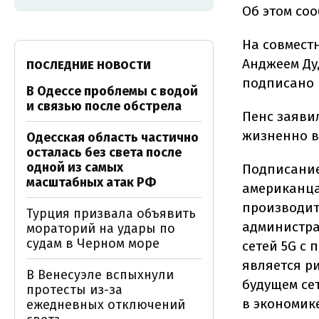
Об этом со
На совмест
Анджеем Ду
ПОСЛЕДНИЕ НОВОСТИ
подписано 
В Одессе проблемы с водой
и связью после обстрела
Пенс заяви
жизненно в
Одесская область частично
осталась без света после
одной из самых
Подписание
масштабных атак РФ
американца
производит
Турция призвала объявить
администра
мораторий на удары по
судам в Черном море
сетей 5G с
является р
В Венесуэле вспыхнули
будущем се
протесты из-за
в экономик
ежедневных отключений