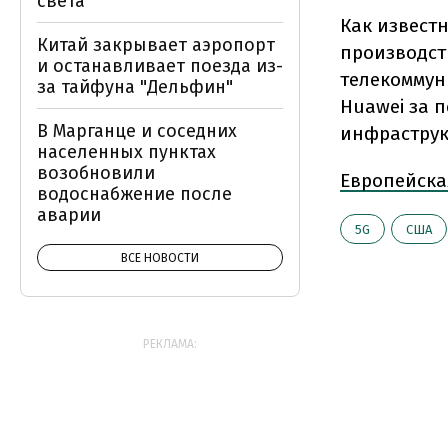
света
Как извест
Китай закрывает аэропорт
производст
и останавливает поезда из-
телекоммун
за тайфуна "Дельфин"
Huawei за 
В Марганце и соседних
инфраструк
населенных пунктах
возобновили
Европейска
водоснабжение после
аварии
5G
США
ВСЕ НОВОСТИ
РЕКЛАМА: