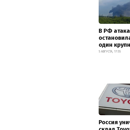
В РФ атак
остановил
один круп
5 АВГУСТА, 17:55
Россия ун
склад Toyo