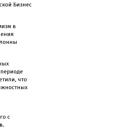
ской Бизнес
мизм в
ления
клонны
ных
 периоде
етили, что
олжностных
го с
в.