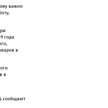
тому важно
боту,
при
9 года
го,
оваров в
ного
в в
0% сообщают