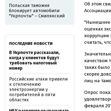
Об этом св
Польская таможня
Ассоциации
блокирует автомобили
"Укрпочты" – Смилянский
"Нынешнее 
оценках эк
коррупции 
считать, чт
ПОСЛЕДНИЕ НОВОСТИ
В Укрпочте рассказали,
Значительн
когда у клиентов будут
качеством 
требовать налоговый
таких было 
номер
скорее дов
Российские атаки привели
лиц на тамо
к отключению
электроэнергии у
Опрос пока
потребителей в пяти
удовлетвор
областях
февраля 20
НБУ разрешил не указывать