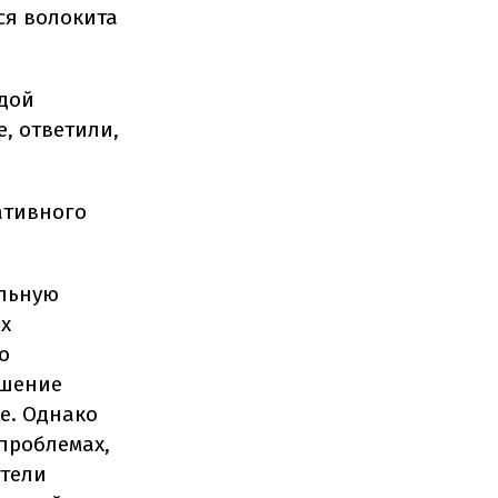
ся волокита
ндой
, ответили,
ативного
ельную
ых
о
чшение
е. Однако
 проблемах,
атели