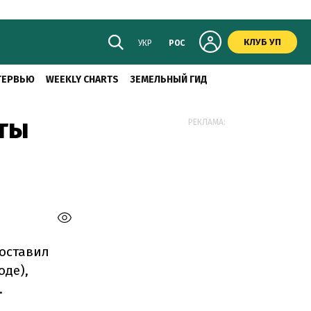
КЛУБ УП
УКР
РОС
ТЕРВЬЮ
WEEKLY CHARTS
ЗЕМЕЛЬНЫЙ ГИД
ты
РЕКЛАМА:
составил
оде),
.