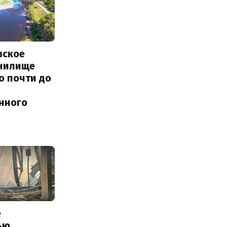
вское
нилище
о почти до
енного
е
ью