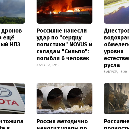
а дронов
Россияне нанесли
Днестро
а ещё
удар по "сердцу
водохра
ный НПЗ
логистики" NOVUS и
обмелел
складам "Сильпо":
уровня
погибли 6 человек
естеств
русла
5 АВГУСТА, 12:30
5 АВГУСТА, 13:20
ичтожила
Россия методично
Россиян
ta в
наносит удары по
полност