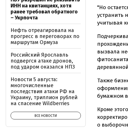
ИНН на квитанциях, хотя
"Но остает
ранее требовал обратного
устранить 
– Укрпочта
учитывая ко
Нефть отреагировала на
Подчеркива
прогресс в переговорах по
маршрутам Ормуза
прохождени
вызвала не
Российский Ярославль
фитосанита
подвергся атаке дронов,
под ударом оказался НПЗ
деревянной
Новости 5 августа:
Также бизн
многочисленные
оформления
последствия атаки РФ на
бумажном в
Украину, триллион рублей
на спасение Wildberries
Кроме этог
ВСЕ НОВОСТИ
корректиро
о выборочн