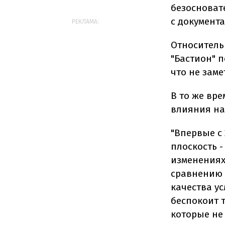
безосноват
с документа
РЕКЛАМА:
Относитель
"Бастион" п
что не зам
В то же вр
влияния на
"Впервые с
плоскость -
изменениях
сравнению 
качества у
беспокоит т
которые не