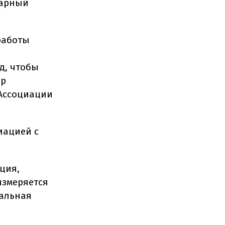
тарный
работы
д, чтобы
ор
 Ассоциации
иацией с
ция,
измеряется
мальная