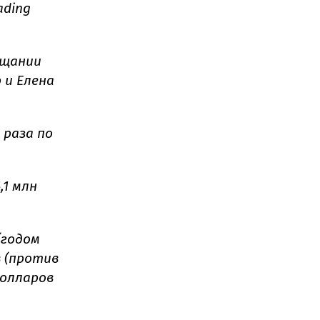
ading
ещании
 и Елена
 раза по
,1 млн
(годом
в (против
долларов