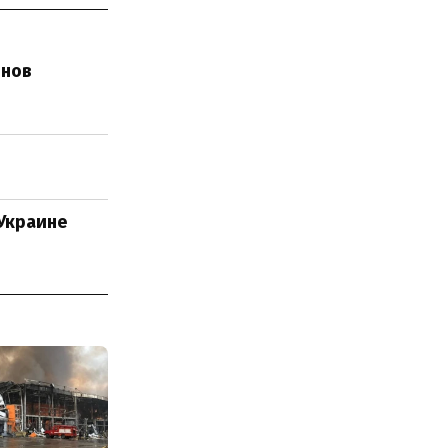
онов
 Украине