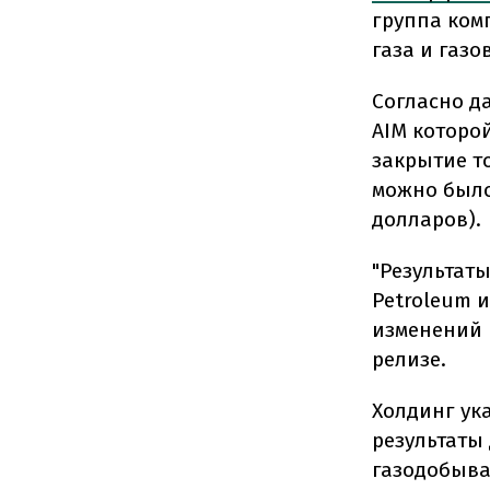
группа ком
газа и газо
Согласно д
AIM которой
закрытие то
можно было 
долларов).
"Результат
Petroleum 
изменений в
релизе.
Холдинг ук
результаты
газодобыва