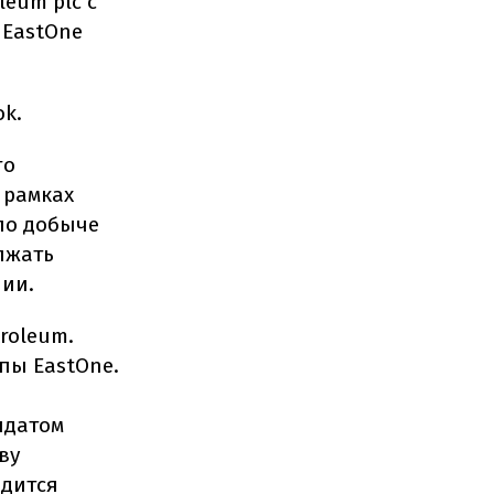
eum plc с
 EastOne
ok.
го
 рамках
по добыче
олжать
нии.
roleum.
пы EastOne.
ндатом
ву
одится