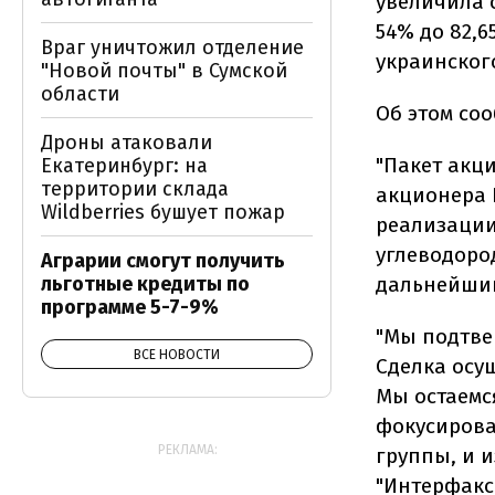
увеличила 
54% до 82,
Враг уничтожил отделение
украинског
"Новой почты" в Сумской
области
Об этом со
Дроны атаковали
"Пакет акц
Екатеринбург: на
территории склада
акционера R
Wildberries бушует пожар
реализации
углеводород
Аграрии смогут получить
дальнейший
льготные кредиты по
программе 5-7-9%
"Мы подтве
ВСЕ НОВОСТИ
Сделка осу
Мы остаемс
фокусирова
РЕКЛАМА:
группы, и 
"Интерфакс