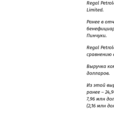
Regal Petro
Limited.
Ранее в от
бенефициара
Пинчуки.
Regal Petro
сравнению с
Выручка ком
долларов.
Из этой вы
ранее – 24,
7,96 млн до
(2,16 млн до