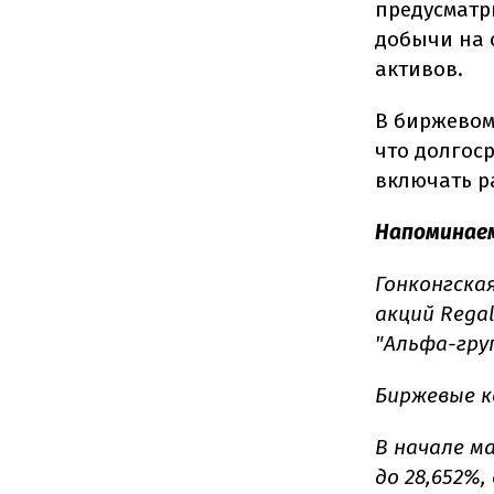
предусматр
добычи на 
активов.
В биржевом
что долгоср
включать р
Напоминае
Гонконгская
акций Regal
"Альфа-груп
Биржевые к
В начале м
до 28,652%,