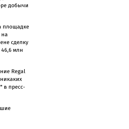
оре добычи
а площадке
 на
цене сделку
 46,6 млн
ние Regal
 никаких
" в пресс-
ошие