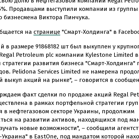
свою долю в нефтегазовой компании Regal Petrol
65%. Продавцами выступили компании из группы
о бизнесмена Виктора Пинчука.
общается на
странице
"Смарт-Холдинга" в Facebo
ий в размере 91868182 шт был выкуплен у крупно
egal Petroleum plc компании Kylestone Limited в
 стратегии развития бизнеса "Смарт-Холдинга" 
ов. Pelidona Services Limited не намерена прод
 выкуп акций на рынке", – говорится в сообще
рждаем факт сделки по продаже акций Regal Pet
ществлена в рамках портфельной стратегии груп
я в нефтегазовом секторе Украины, продолжим
ться на развитии активов, находящихся под ма
изучать новые возможности", – сообщили агентст
-Украина"
в EastOne, под мандатом которой нах