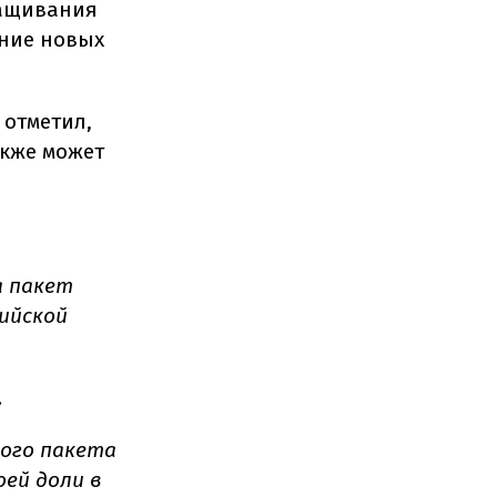
ращивания
ение новых
отметил,
акже может
а пакет
сийской
.
того пакета
оей доли в