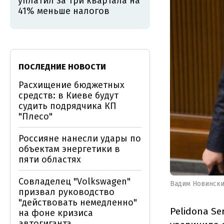
уплатил за три квартала на
41% меньше налогов
ПОСЛЕДНИЕ НОВОСТИ
Расхищение бюджетных
средств: в Киеве будут
судить подрядчика КП
"Плесо"
Россияне нанесли удары по
объектам энергетики в
пяти областях
Совладелец "Volkswagen"
Вадим Новинск
призвал руководство
"действовать немедленно"
Pelidona Se
на фоне кризиса
автогиганта