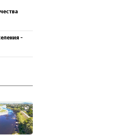
ачества
еления -