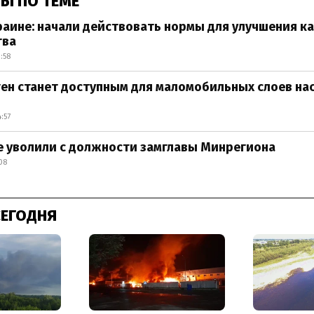
Ы ПО ТЕМЕ
раине: начали действовать нормы для улучшения к
тва
:58
н станет доступным для маломобильных слоев нас
:57
е уволили с должности замглавы Минрегиона
08
СЕГОДНЯ