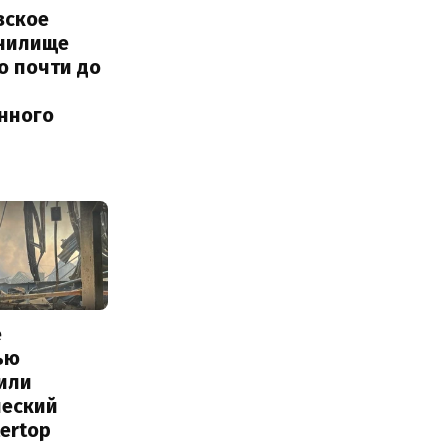
вское
нилище
о почти до
енного
е
ью
или
ческий
tertop