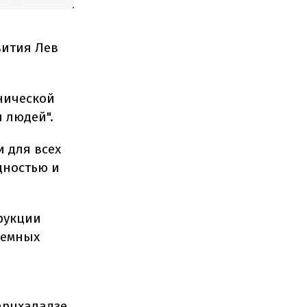
вития Лев
хнической
я людей".
 для всех
дностью и
рукции
земных
арцхаладзе.