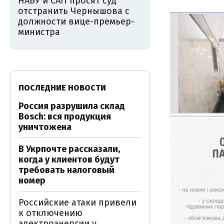
НАБУ и САП просят суд
отстранить Чернышова с
должности вице-премьер-
министра
ПОСЛЕДНИЕ НОВОСТИ
Россия разрушила склад
Bosch: вся продукция
уничтожена
В Укрпочте рассказали,
когда у клиентов будут
требовать налоговый
номер
Российские атаки привели
к отключению
электроэнергии у