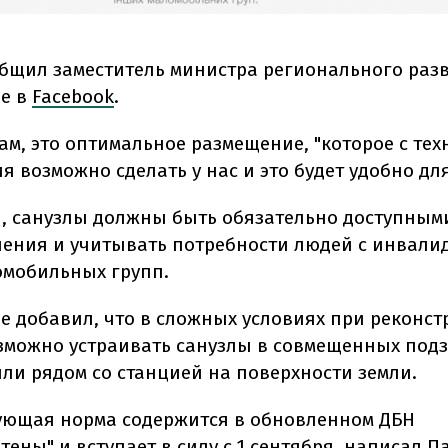
общил заместитель министра регионального раз
е в
Facebook
.
ам, это оптимальное размещение, "которое с те
я возможно сделать у нас и это будет удобно дл
и, санузлы должны быть обязательно доступными
ления и учитывать потребности людей с инвали
омобильных групп.
е добавил, что в сложных условиях при реконст
зможно устраивать санузлы в совмещенных под
или рядом со станцией на поверхности земли.
ующая норма содержится в обновленном ДБН
ены" и вступает в силу с 1 сентября, написал П