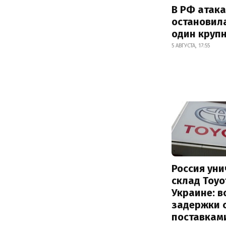
В РФ атак
остановил
один круп
5 АВГУСТА, 17:55
Россия ун
склад Toyo
Украине: 
задержки 
поставкам