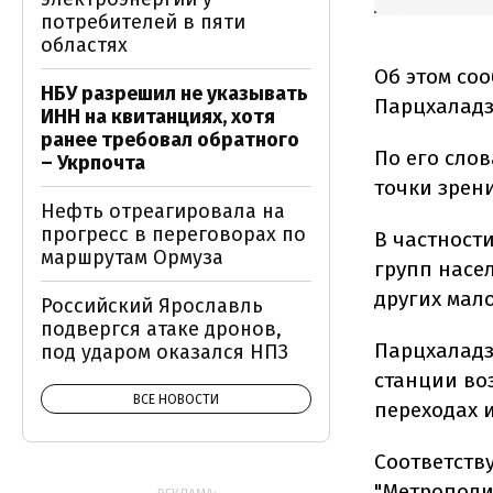
потребителей в пяти
областях
Об этом со
НБУ разрешил не указывать
Парцхаладз
ИНН на квитанциях, хотя
ранее требовал обратного
По его слов
– Укрпочта
точки зрени
Нефть отреагировала на
прогресс в переговорах по
В частност
маршрутам Ормуза
групп насе
других мал
Российский Ярославль
подвергся атаке дронов,
Парцхаладз
под ударом оказался НПЗ
станции во
ВСЕ НОВОСТИ
переходах 
Соответств
"Метрополит