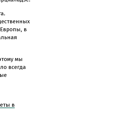
а.
щественных
 Европы, в
альная
этому мы
ло всегда
ные
-
еты в