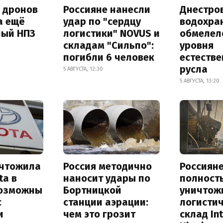
а дронов
Россияне нанесли
Днестро
а ещё
удар по "сердцу
водохра
ный НПЗ
логистики" NOVUS и
обмелел
складам "Сильпо":
уровня
погибли 6 человек
естеств
русла
5 АВГУСТА, 12:30
5 АВГУСТА, 13:20
ичтожила
Россия методично
Россиян
ta в
наносит удары по
полност
возможны
Бортницкой
уничтож
с
станции аэрации:
логисти
и
чем это грозит
склад In