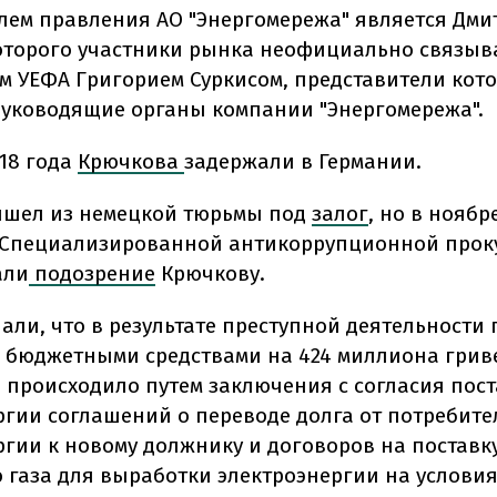
лем правления АО "Энергомережа" является Дми
оторого участники рынка неофициально связыва
м УЕФА Григорием Суркисом, представители кот
руководящие органы компании "Энергомережа".
018 года
Крючкова
задержали в Германии.
ышел из немецкой тюрьмы под
залог
, но в ноябр
 Специализированной антикоррупционной прок
али
подозрение
Крючкову.
чали, что в результате преступной деятельности
 бюджетными средствами на 424 миллиона грив
 происходило путем заключения с согласия пос
ргии соглашений о переводе долга от потребите
ргии к новому должнику и договоров на поставк
 газа для выработки электроэнергии на условия