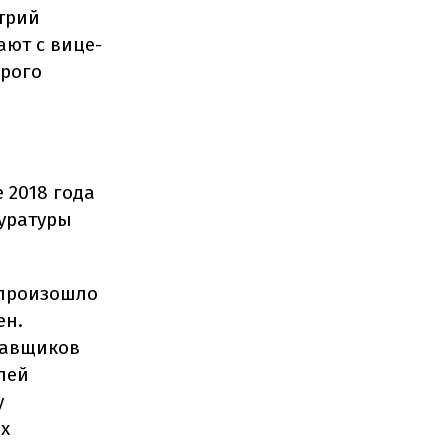
трий
ют с вице-
орого
е 2018 года
уратуры
 произошло
ен.
тавщиков
лей
у
х