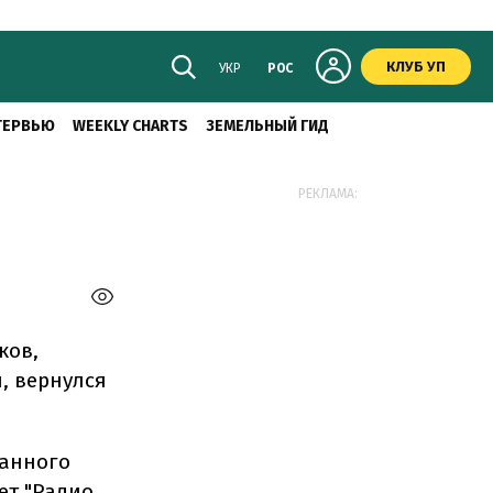
КЛУБ УП
УКР
РОС
ТЕРВЬЮ
WEEKLY CHARTS
ЗЕМЕЛЬНЫЙ ГИД
РЕКЛАМА:
ков,
, вернулся
ванного
т "
Радио