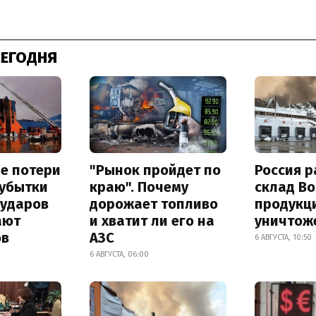
СЕГОДНЯ
е потери
"Рынок пройдет по
Россия 
 убытки
краю". Почему
склад Bo
 ударов
дорожает топливо
продукц
ают
и хватит ли его на
уничтож
ов
АЗС
6 АВГУСТА, 10:50
6 АВГУСТА, 06:00