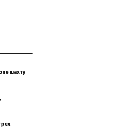
опе шахту
,
трех