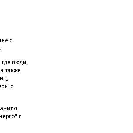
ние о
.
 где люди,
 а также
иц,
еры с
ваниио
нерго" и