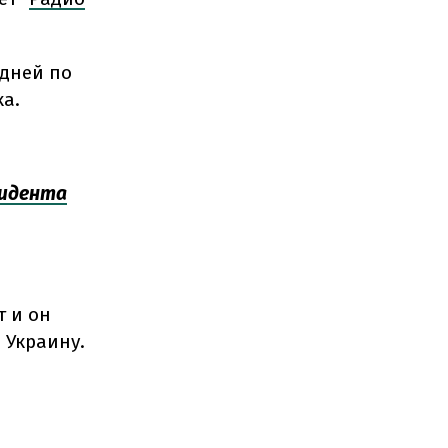
 дней по
ка.
зидента
т и он
 Украину.