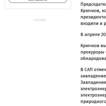
Председате
Крючков, к
президенто
РЕКЛАМА:
входили в 
В апреле 2
Крючков в
прокуроры
обнародов
В САП отме
завладение
Завладение
электроэне
электроэне
природного