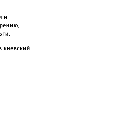
и и
трению,
ьги.
в киевский