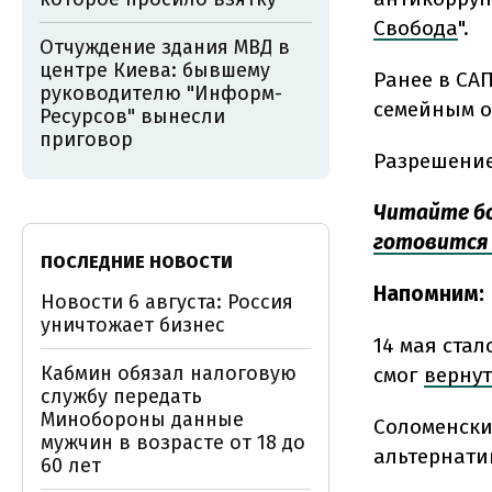
Свобода
".
Отчуждение здания МВД в
центре Киева: бывшему
Ранее в СА
руководителю "Информ-
семейным об
Ресурсов" вынесли
приговор
Разрешение
Читайте б
готовится 
ПОСЛЕДНИЕ НОВОСТИ
Напомним:
Новости 6 августа: Россия
уничтожает бизнес
14 мая стал
Кабмин обязал налоговую
смог
вернут
службу передать
Минобороны данные
Соломенски
мужчин в возрасте от 18 до
альтернати
60 лет