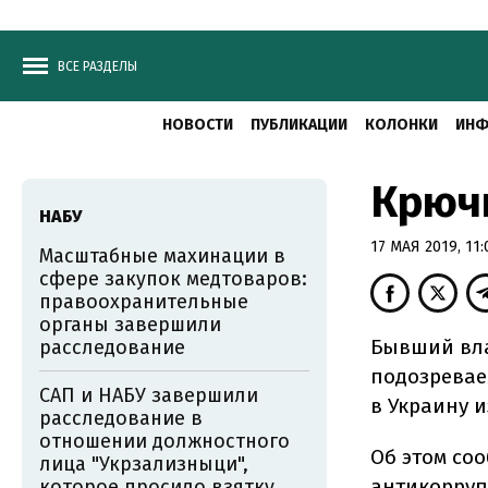
ВСЕ РАЗДЕЛЫ
НОВОСТИ
ПУБЛИКАЦИИ
КОЛОНКИ
ИНФ
Крючк
НАБУ
17 МАЯ 2019, 11:
Масштабные махинации в
сфере закупок медтоваров:
правоохранительные
органы завершили
Бывший вла
расследование
подозревае
САП и НАБУ завершили
в Украину и
расследование в
отношении должностного
Об этом со
лица "Укрзализныци",
антикорруп
которое просило взятку