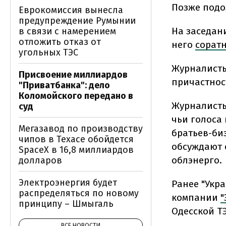
Позже под
Еврокомиссия вынесла
предупреждение Румынии
На заседан
в связи с намерением
отложить отказ от
него
сорат
угольных ТЭС
Журналисты
Присвоение миллиардов
причастнос
"Приватбанка": дело
Коломойского передано в
Журналисты
суд
чьи голоса
Мегазавод по производству
братьев-би
чипов в Техасе обойдется
обсуждают 
SpaceX в 16,8 миллиардов
облэнерго.
долларов
Электроэнергия будет
Ранее "Укр
распределяться по новому
компании
"
принципу – Шмыгаль
Одесской Т
ВСЕ НОВОСТИ