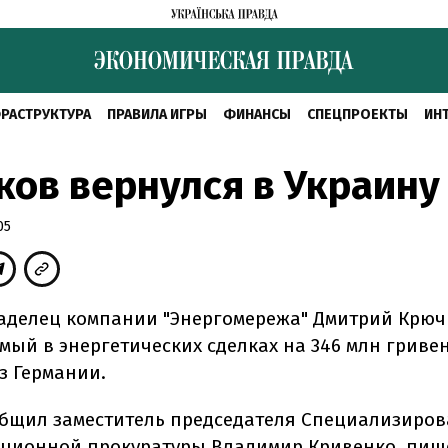
РАСТРУКТУРА
ПРАВИЛА ИГРЫ
ФИНАНСЫ
СПЕЦПРОЕКТЫ
ИН
ов вернулся в Украину
05
делец компании "Энергомережа" Дмитрий Крюч
мый в энергетических сделках на 346 млн гривен
з Германии.
общил заместитель председателя Специализиро
ционной прокуратуры Владимир Кривенко, пише