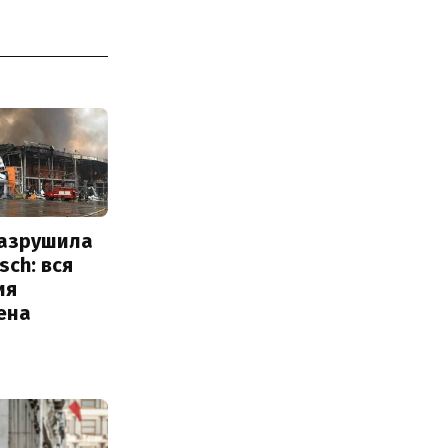
разрушила
sch: вся
ия
ена