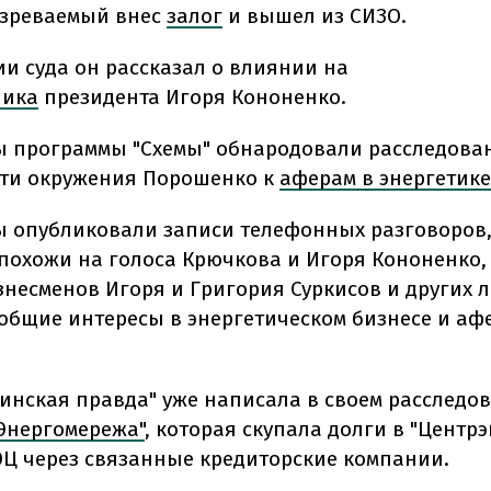
озреваемый внес
залог
и вышел из СИЗО.
ии суда он рассказал о влиянии на
ника
президента Игоря Кононенко.
 программы "Схемы" обнародовали расследова
ти окружения Порошенко к
аферам в энергетике
 опубликовали записи телефонных разговоров,
 похожи на голоса Крючкова и Игоря Кононенко,
знесменов Игоря и Григория Суркисов и других л
общие интересы в энергетическом бизнесе и аф
аинская правда" уже написала в своем расследо
Энергомережа"
, которая скупала долги в "Центрэ
ЭЦ через связанные кредиторские компании.