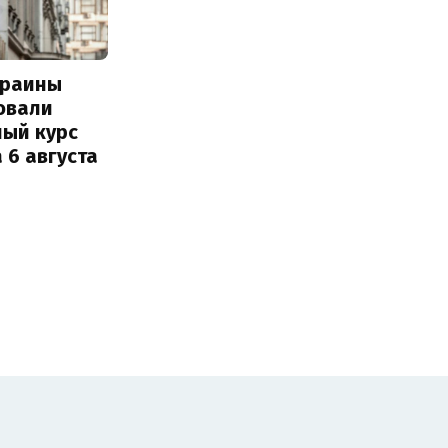
краины
овали
ный курс
 6 августа