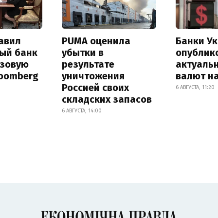
авил
PUMA оценила
Банки У
ый банк
убытки в
опублик
азовую
результате
актуаль
loomberg
уничтожения
валют на
Россией своих
6 АВГУСТА, 11:20
складских запасов
6 АВГУСТА, 14:00