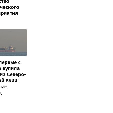
ство
ического
приятия
первые с
а купила
из Северо-
й Азии:
на-
ц