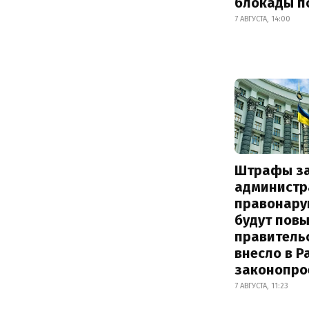
блокады п
7 АВГУСТА, 14:00
Штрафы з
администр
правонару
будут пов
правитель
внесло в Р
законопро
7 АВГУСТА, 11:23