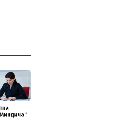
тка
 Миндича"