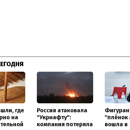
СЕГОДНЯ
шли, где
Россия атаковала
Фигуран
рно на
"Укрнафту":
"плёнок
ительной
компания потеряла
вошла в