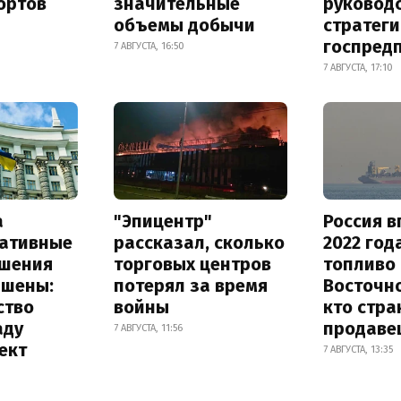
ортов
значительные
руковод
объемы добычи
стратег
госпред
7 АВГУСТА, 16:50
7 АВГУСТА, 17:10
а
"Эпицентр"
Россия в
ативные
рассказал, сколько
2022 год
шения
торговых центров
топливо 
ышены:
потерял за время
Восточно
ство
войны
кто стра
аду
продаве
7 АВГУСТА, 11:56
ект
7 АВГУСТА, 13:35