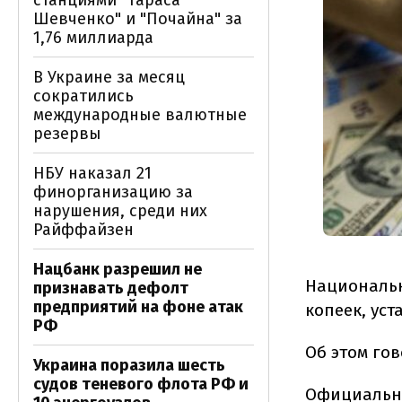
станциями "Тараса
Шевченко" и "Почайна" за
1,76 миллиарда
В Украине за месяц
сократились
международные валютные
резервы
НБУ наказал 21
финорганизацию за
нарушения, среди них
Райффайзен
Нацбанк разрешил не
Национальн
признавать дефолт
предприятий на фоне атак
копеек, уст
РФ
Об этом го
Украина поразила шесть
судов теневого флота РФ и
Официальны