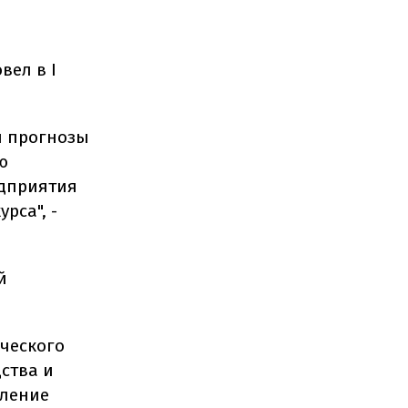
вел в I
и прогнозы
ю
едприятия
рса", -
й
ческого
дства и
вление