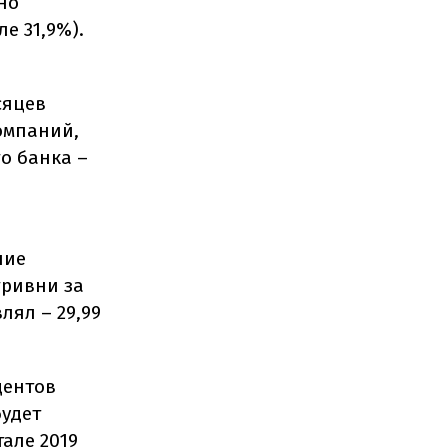
но
е 31,9%).
сяцев
омпаний,
о банка –
ние
гривни за
лял – 29,99
дентов
будет
тале 2019