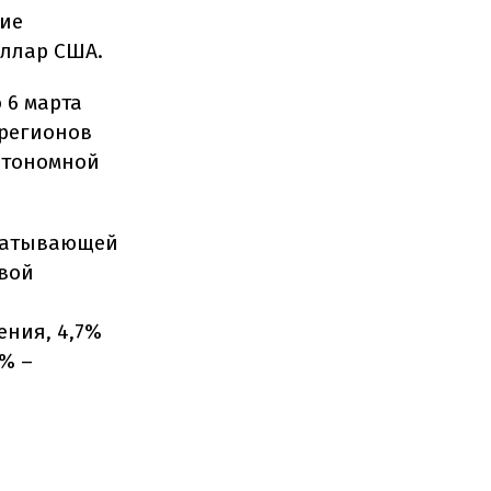
ние
оллар США.
 6 марта
 регионов
втономной
абатывающей
овой
ения, 4,7%
2% –