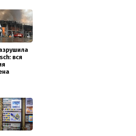
разрушила
sch: вся
ия
ена