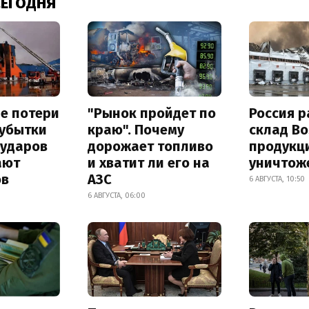
СЕГОДНЯ
е потери
"Рынок пройдет по
Россия 
 убытки
краю". Почему
склад Bo
 ударов
дорожает топливо
продукц
ают
и хватит ли его на
уничтож
ов
АЗС
6 АВГУСТА, 10:50
6 АВГУСТА, 06:00