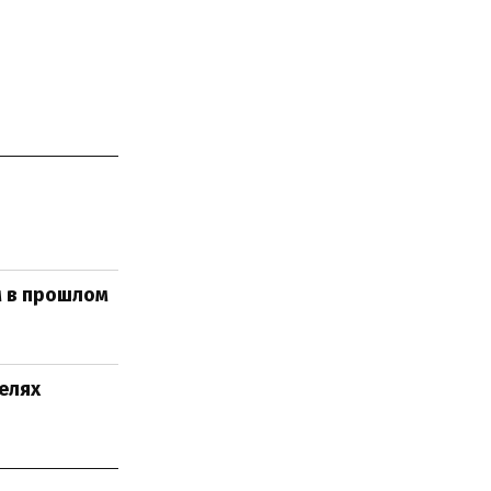
м в прошлом
елях