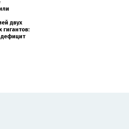
е
или
с
ией двух
 гигантов:
и дефицит