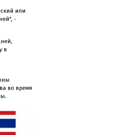
еский или
ей", -
дней,
у в
лжны
ва во время
ны.