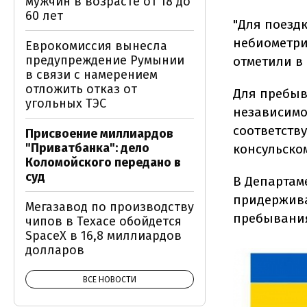
мужчин в возрасте от 18 до
60 лет
"Для поезд
небиометрич
Еврокомиссия вынесла
предупреждение Румынии
отметили в 
в связи с намерением
отложить отказ от
Для пребыв
угольных ТЭС
независимо
соответств
Присвоение миллиардов
"Приватбанка": дело
консульско
Коломойского передано в
суд
В Департам
придержива
Мегазавод по производству
пребывания
чипов в Техасе обойдется
SpaceX в 16,8 миллиардов
долларов
ВСЕ НОВОСТИ