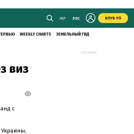
КЛУБ УП
УКР
РОС
ТЕРВЬЮ
WEEKLY CHARTS
ЗЕМЕЛЬНЫЙ ГИД
РЕКЛАМА:
з виз
анд с
 Украины.