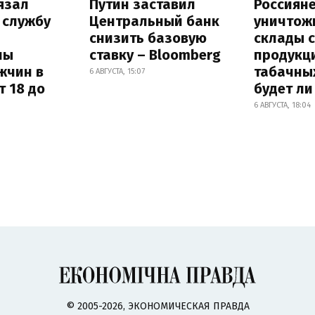
язал
Путин заставил
Россиян
 службу
Центральный банк
уничтож
снизить базовую
склады 
ны
ставку – Bloomberg
продукц
жчин в
табачных
6 АВГУСТА, 15:07
т 18 до
будет л
6 АВГУСТА, 18:04
© 2005-2026, ЭКОНОМИЧЕСКАЯ ПРАВДА