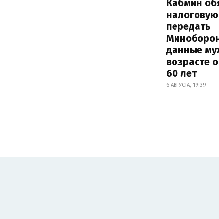
Кабмин об
налоговую
передать
Миноборо
данные му
возрасте о
60 лет
6 АВГУСТА, 19:39