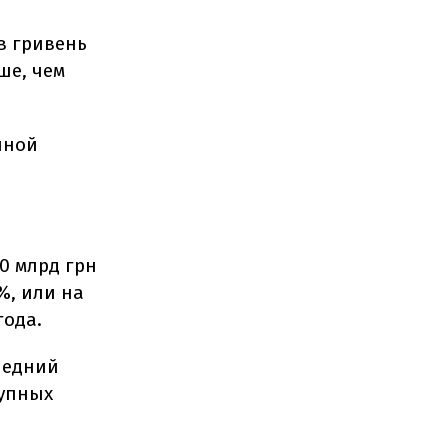
в гривень
ше, чем
нной
0 млрд грн
%, или на
года.
ледний
рупных