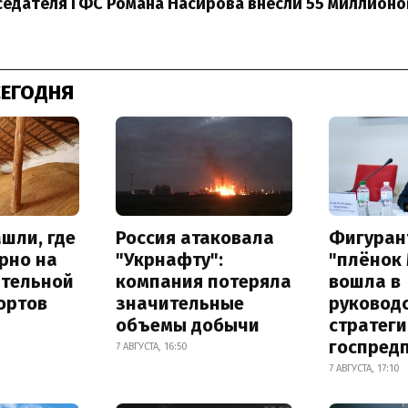
седателя ГФС Романа Насирова внесли 55 миллионо
СЕГОДНЯ
шли, где
Россия атаковала
Фигуран
рно на
"Укрнафту":
"плёнок
ительной
компания потеряла
вошла в
ортов
значительные
руковод
объемы добычи
стратег
госпред
7 АВГУСТА, 16:50
7 АВГУСТА, 17:10