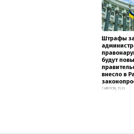
Штрафы з
администр
правонару
будут пов
правитель
внесло в Р
законопро
7 АВГУСТА, 11:23