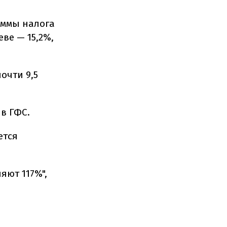
уммы налога
еве — 15,2%,
очти 9,5
 в ГФС.
ется
яют 117%",