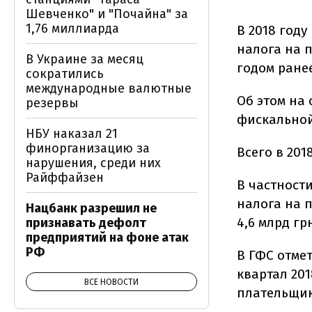
Шевченко" и "Почайна" за
1,76 миллиарда
В 2018 год
налога на п
В Украине за месяц
годом ранее
сократились
международные валютные
Об этом на
резервы
фискальной
НБУ наказал 21
финорганизацию за
Всего в 20
нарушения, среди них
Райффайзен
В частности
налога на п
Нацбанк разрешил не
4,6 млрд гр
признавать дефолт
предприятий на фоне атак
РФ
В ГФС отме
квартал 20
ВСЕ НОВОСТИ
плательщико