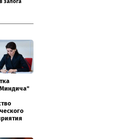
в залога
тка
 Миндича"
ство
ического
приятия