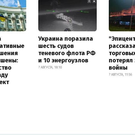
а
Украина поразила
"Эпицен
ативные
шесть судов
рассказа
шения
теневого флота РФ
торговы
ышены:
и 10 энергоузлов
потерял 
ство
войны
7 АВГУСТА, 18:10
аду
7 АВГУСТА, 11:56
ект