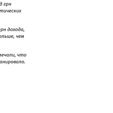
д грн
ктических
грн
дохода,
больше, чем
мечали, что
ланировало.