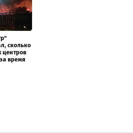
тр"
л, сколько
х центров
за время