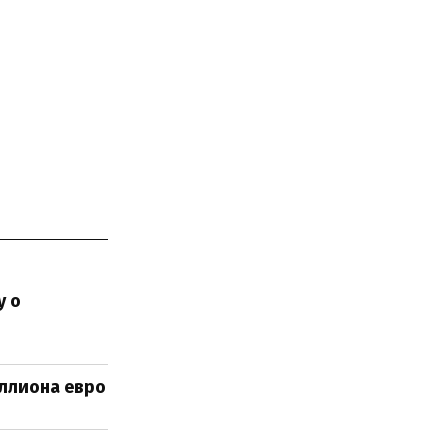
у о
иллиона евро