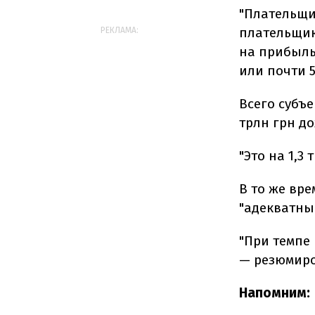
"Плательщи
плательщик
РЕКЛАМА:
на прибыль,
или почти 5
Всего субъ
трлн грн до
"Это на 1,3
В то же вр
"адекватный
"При темпе 
— резюмиро
Напомним: