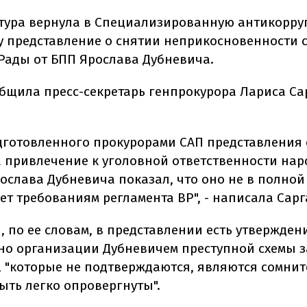
тура вернула в Специализированную антикорр
у представление о снятии неприкосновенности с
Рады от БПП Ярослава Дубневича.
общила пресс-секретарь генпрокурора Лариса Са
дготовленного прокурорами САП представления 
а привлечение к уголовной ответственности на
рослава Дубневича показал, что оно не в полной
ет требованиям регламента ВР", - написала Сарг
, по ее словам, в представлении есть утвержден
но организации Дубневичем преступной схемы 
, "которые не подтверждаются, являются сомни
ыть легко опровергнуты".