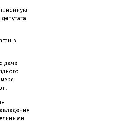
упционную
 депутата
рган в
о даче
родного
 мере
ан.
ия
завладения
тельными