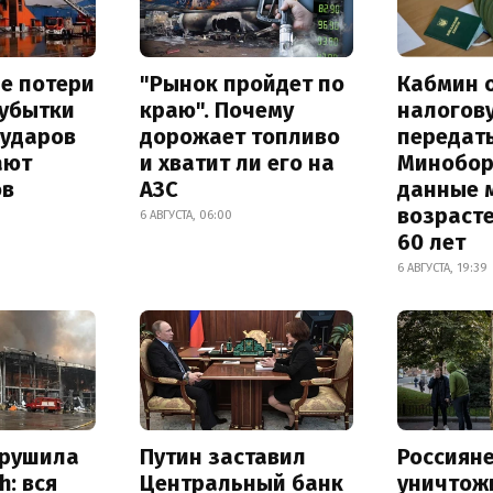
е потери
"Рынок пройдет по
Кабмин 
 убытки
краю". Почему
налогов
 ударов
дорожает топливо
передат
ают
и хватит ли его на
Минобо
ов
АЗС
данные 
возрасте
6 АВГУСТА, 06:00
60 лет
6 АВГУСТА, 19:39
зрушила
Путин заставил
Россиян
h: вся
Центральный банк
уничтож