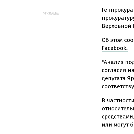
Генпрокура
РЕКЛАМА:
прокуратур
Верховной 
Об этом со
Facebook.
"Анализ по
согласия н
депутата Я
соответству
В частности
относитель
средствами
или могут б