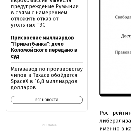
Еврокомиссия вынесла
предупреждение Румынии
в связи с намерением
отложить отказ от
угольных ТЭС
Присвоение миллиардов
"Приватбанка": дело
Коломойского передано в
суд
Мегазавод по производству
чипов в Техасе обойдется
SpaceX в 16,8 миллиардов
долларов
ВСЕ НОВОСТИ
Рост рейти
либерализа
РЕКЛАМА:
именно в ка