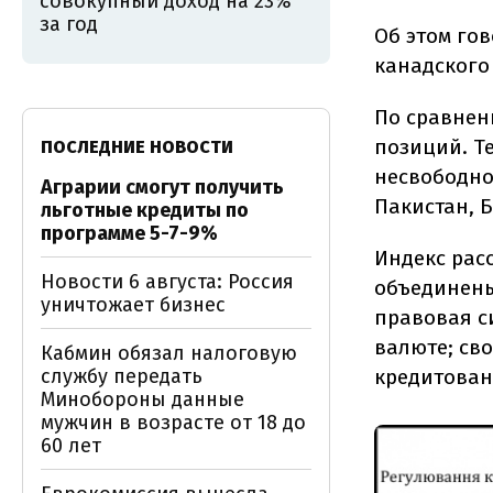
совокупный доход на 23%
за год
Об этом гов
канадского 
По сравнен
позиций. Те
ПОСЛЕДНИЕ НОВОСТИ
несвободной
Аграрии смогут получить
Пакистан, Б
льготные кредиты по
программе 5-7-9%
Индекс рас
Новости 6 августа: Россия
объединены
уничтожает бизнес
правовая с
валюте; св
Кабмин обязал налоговую
службу передать
кредитовани
Минобороны данные
мужчин в возрасте от 18 до
60 лет