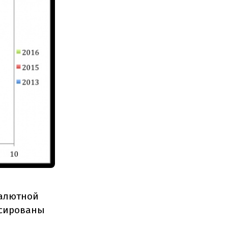
валютной
ксированы