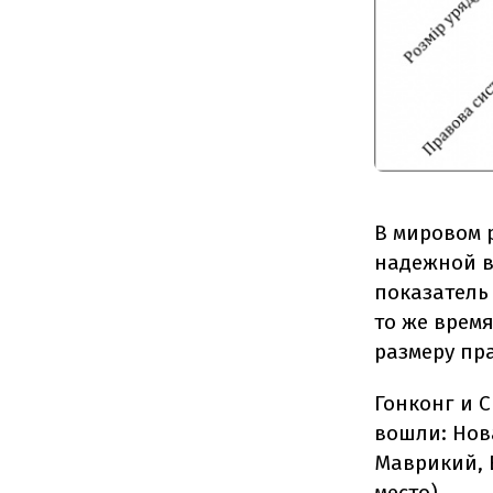
В мировом р
надежной ва
показатель
то же время
размеру пр
Гонконг и 
вошли: Нов
Маврикий, 
место).