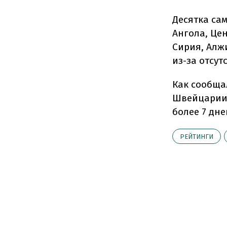
Десятка са
Ангола, Це
Сирия, Алжи
из-за отсут
Как сообща
Швейцарии 
более 7 дне
РЕЙТИНГИ