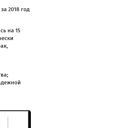
за 2018 год
сь на 15
чески
ак,
ва;
надежной