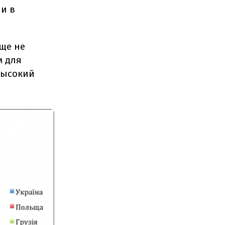
и в
ще не
м для
 высокий