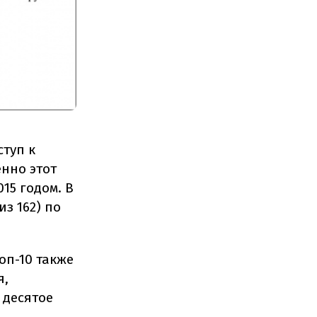
ступ к
енно этот
15 годом. В
з 162) по
оп-10 также
я,
 десятое