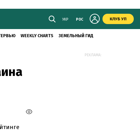
КЛУБ УП
УКР
РОС
ТЕРВЬЮ
WEEKLY CHARTS
ЗЕМЕЛЬНЫЙ ГИД
РЕКЛАМА:
аина
ейтинге