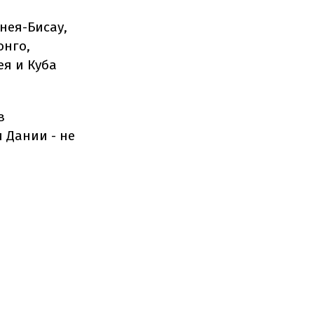
нея-Бисау,
онго,
ея и Куба
в
 Дании - не