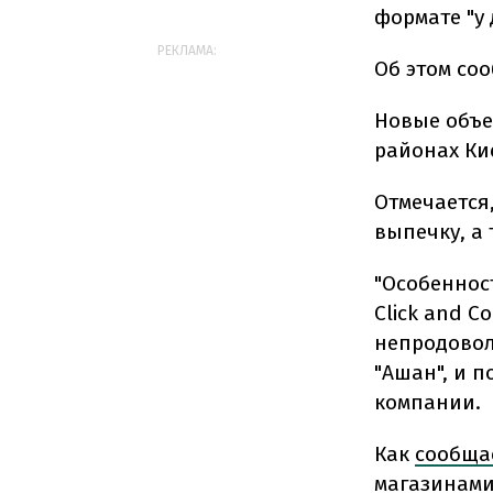
формате "у
РЕКЛАМА:
Об этом со
Новые объе
районах Ки
Отмечается
выпечку, а 
"Особеннос
Click and C
непродовол
"Ашан", и п
компании.
Как
сообща
магазинами,