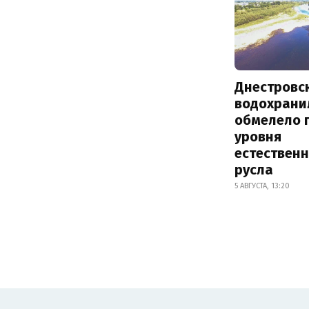
Днестровс
водохрани
обмелело 
уровня
естествен
русла
5 АВГУСТА, 13:20