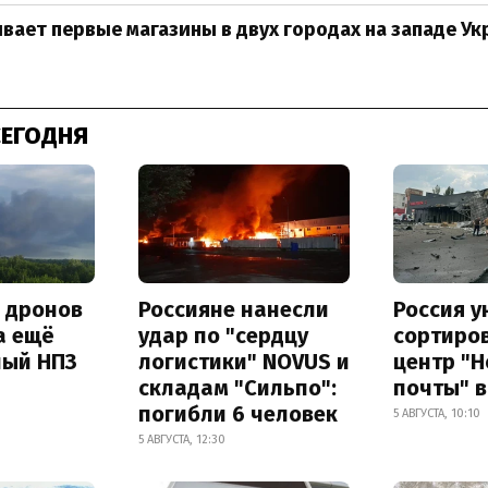
вает первые магазины в двух городах на западе У
СЕГОДНЯ
а дронов
Россияне нанесли
Россия 
а ещё
удар по "сердцу
сортиро
ный НПЗ
логистики" NOVUS и
центр "
складам "Сильпо":
почты" в
погибли 6 человек
5 АВГУСТА, 10:10
5 АВГУСТА, 12:30