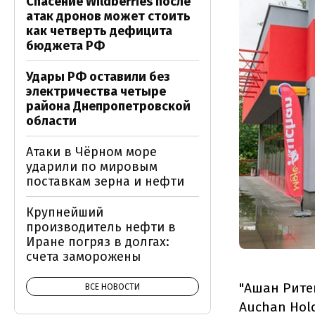
Спасение Wildberries после
атак дронов может стоить
как четверть дефицита
бюджета РФ
Удары РФ оставили без
электричества четыре
района Днепропетровской
области
Атаки в Чёрном море
ударили по мировым
поставкам зерна и нефти
Крупнейший
производитель нефти в
Иране погряз в долгах:
счета заморожены
"Ашан Рите
ВСЕ НОВОСТИ
Auchan Hold