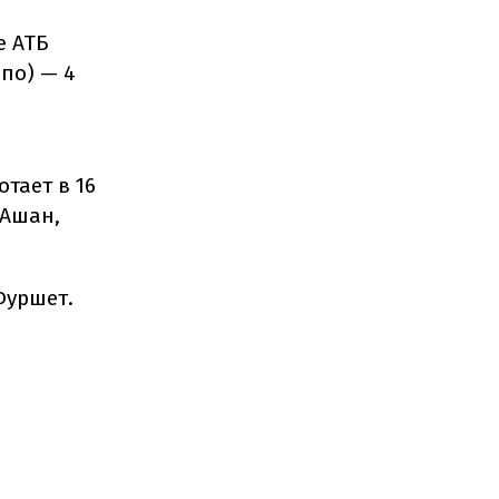
е АТБ
ьпо) — 4
тает в 16
 Ашан,
Фуршет.