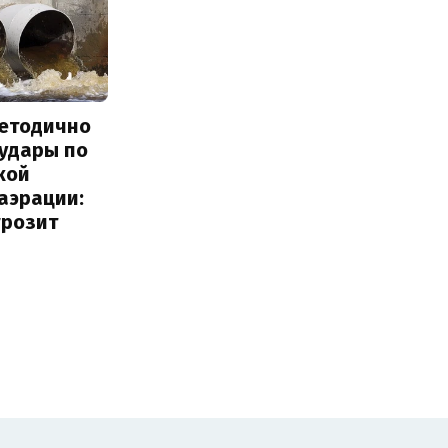
методично
 удары по
кой
аэрации:
грозит