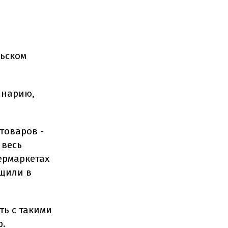
льском
инарию,
товаров -
 весь
ермаркетах
бщили в
ть с такими
р.