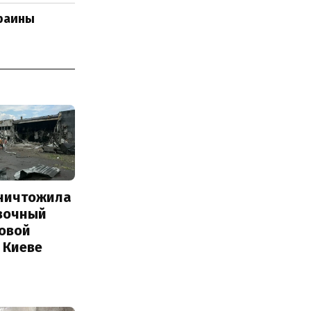
краины
уничтожила
вочный
Новой
 Киеве