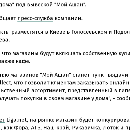
 дома" под вывеской "Мой Ашан".
общает
пресс-служба
компании.
кты разместятся в Киеве в Голосеевском и Подо
ева.
, что магазины будут включать собственную кул
также кафе.
тью магазинов "Мой Ашан" станет пункт выдачи 
ollect, что позволит клиентам заказывать онлайн
ьственный ассортимент, представленный в гип
олучать покупки в своем магазине у дома", - соо
ет
Liga.net, на рынке магазин будет конкурирова
 как Фора, АТБ, Наш край, Рукавичка, Лоток и п