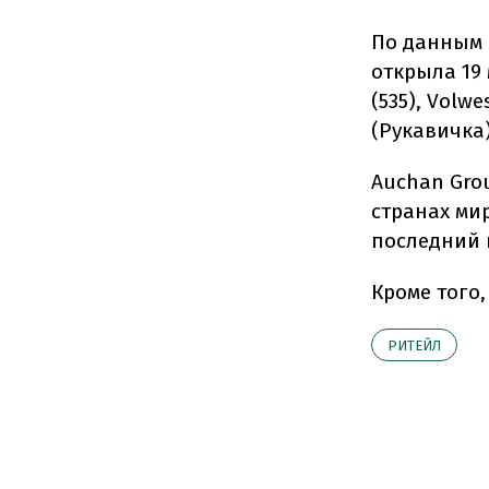
По данным 
открыла 19 
(535), Volw
(Рукавичка)
Auchan Grou
странах ми
последний 
Кроме того
РИТЕЙЛ