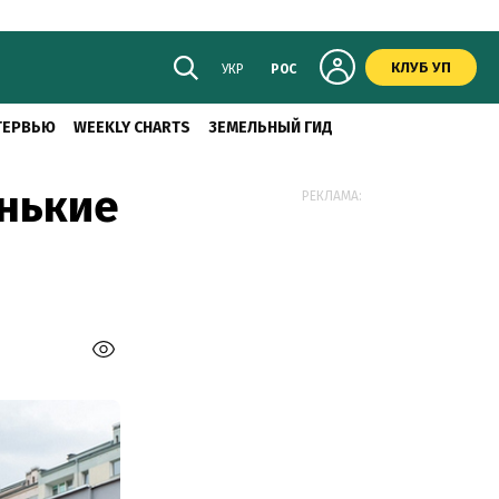
КЛУБ УП
УКР
РОС
ТЕРВЬЮ
WEEKLY CHARTS
ЗЕМЕЛЬНЫЙ ГИД
енькие
РЕКЛАМА: