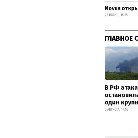
Novus откры
25 ИЮНЯ, 15:55
ГЛАВНОЕ 
В РФ атак
остановил
один круп
5 АВГУСТА, 17:55