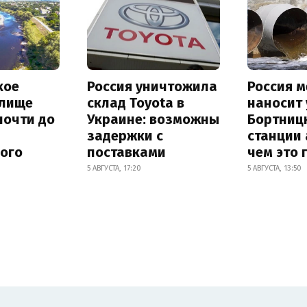
кое
Россия уничтожила
Россия 
лище
склад Toyota в
наносит
почти до
Украине: возможны
Бортниц
задержки с
станции 
ного
поставками
чем это 
5 АВГУСТА, 17:20
5 АВГУСТА, 13:50