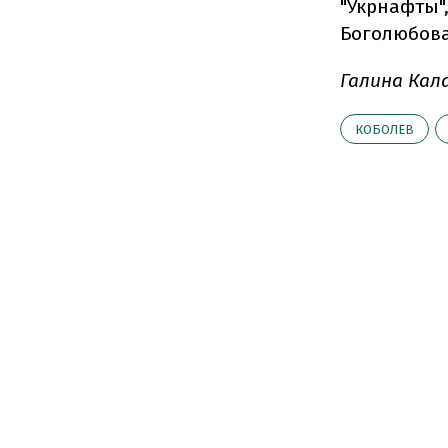
"Укрнафты"
Боголюбова
Галина Кал
КОБОЛЕВ