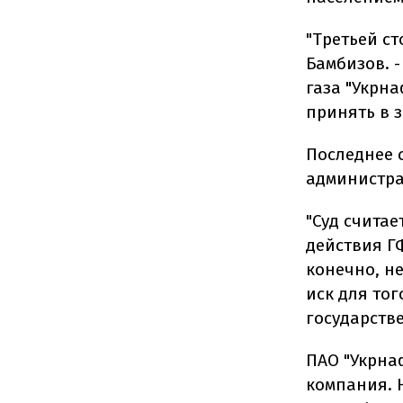
"Третьей ст
Бамбизов. -
газа "Укрна
принять в з
Последнее 
администра
"Суд считае
действия ГФ
конечно, н
иск для то
государств
ПАО "Укрна
компания. 