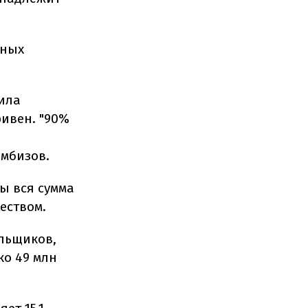
пных
ила
ривен. "90%
и
амбизов.
бы вся сумма
еством.
льщиков,
ко 49 млн