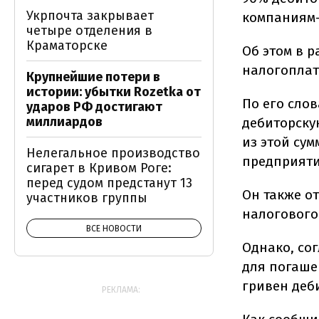
Укрпочта закрывает
компаниям-
четыре отделения в
Краматорске
Об этом в 
налогоплат
Крупнейшие потери в
истории: убытки Rozetka от
По его сло
ударов РФ достигают
миллиардов
дебиторскую
из этой су
Нелегальное производство
предприятий
сигарет в Кривом Роге:
перед судом предстанут 13
Он также от
участников группы
налогового
ВСЕ НОВОСТИ
Однако, со
для погаше
гривен деб
РЕКЛАМА: