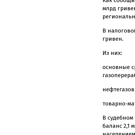
Как сообщи
млрд гривен
региональн
В налогово
гривен.
Из них:
основные ср
газоперера
нефтегазовы
товарно-мат
В судебном
баланс 2,1 
населением 