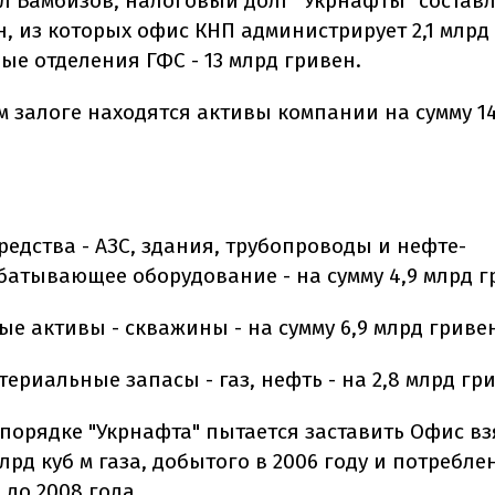
л Бамбизов, налоговый долг "Укрнафты" составля
, из которых офис КНП администрирует 2,1 млрд 
ые отделения ГФС - 13 млрд гривен.
м залоге находятся активы компании на сумму 14
едства - АЗС, здания, трубопроводы и нефте-
батывающее оборудование - на сумму 4,9 млрд г
е активы - скважины - на сумму 6,9 млрд гриве
ериальные запасы - газ, нефть - на 2,8 млрд гр
 порядке "Укрнафта" пытается заставить Офис вз
млрд куб м газа, добытого в 2006 году и потребле
до 2008 года.