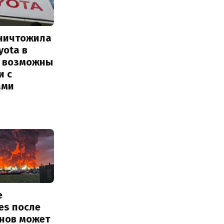
уничтожила
yota в
: возможны
и с
ами
е
ies после
онов может