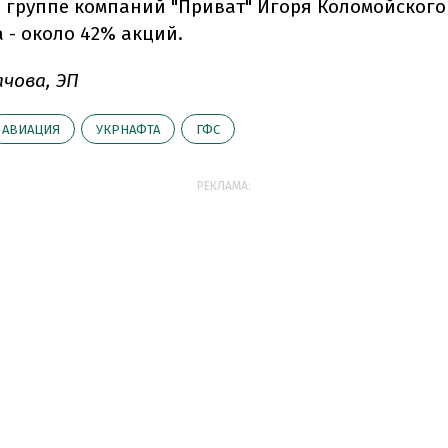
, группе компаний "Приват" Игоря Коломойского
 - около 42% акций.
ачова, ЭП
АВИАЦИЯ
УКРНАФТА
ГФС
РЕКЛАМА: