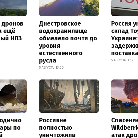
а дронов
Днестровское
Россия 
а ещё
водохранилище
склад To
ный НПЗ
обмелело почти до
Украине
уровня
задержк
естественного
поставк
русла
5 АВГУСТА, 17:20
5 АВГУСТА, 13:20
тодично
Россияне
Спасени
дары по
полностью
Wildberr
й
уничтожили
атак др