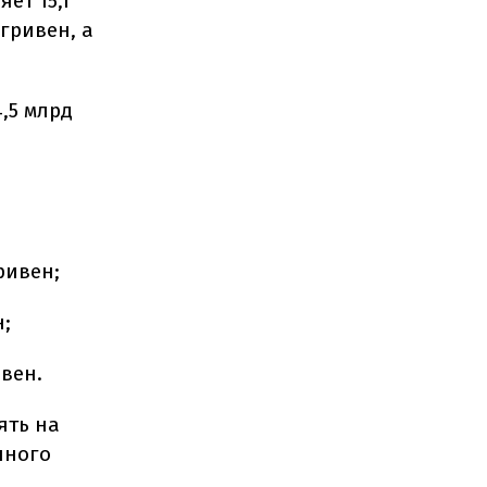
ет 15,1
гривен, а
,5 млрд
ривен;
н;
ивен.
ять на
нного