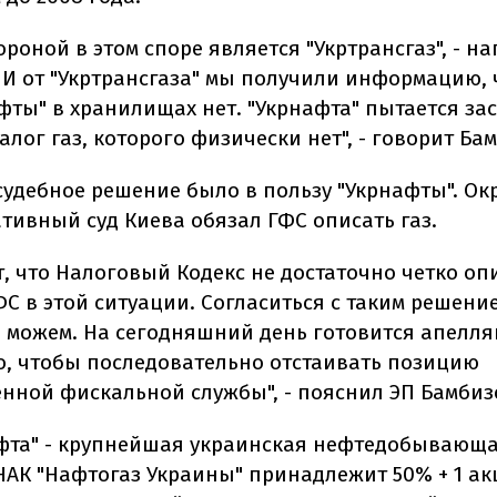
ороной в этом споре является "Укртрансгаз", - н
 И от "Укртрансгаза" мы получили информацию, 
фты" в хранилищах нет. "Укрнафта" пытается за
алог газ, которого физически нет", - говорит Ба
судебное решение было в пользу "Укрнафты". О
тивный суд Киева обязал ГФС описать газ.
т, что Налоговый Кодекс не достаточно четко о
С в этой ситуации. Согласиться с таким решени
е можем. На сегодняшний день готовится апел
го, чтобы последовательно отстаивать позицию
енной фискальной службы", - пояснил ЭП Бамбиз
фта" - крупнейшая украинская нефтедобывающ
НАК "Нафтогаз Украины" принадлежит 50% + 1 ак