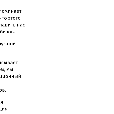
апоминает
что этого
ставить нас
мбизов.
кружной
писывает
ем, мы
ляционный
ов.
ая
ция