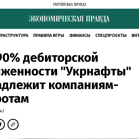
РАСТРУКТУРА
ПРАВИЛА ИГРЫ
ФИНАНСЫ
СПЕЦПРОЕКТЫ
ИН
90% дебиторской
лженности "Укрнафты"
адлежит компаниям-
ротам
:47