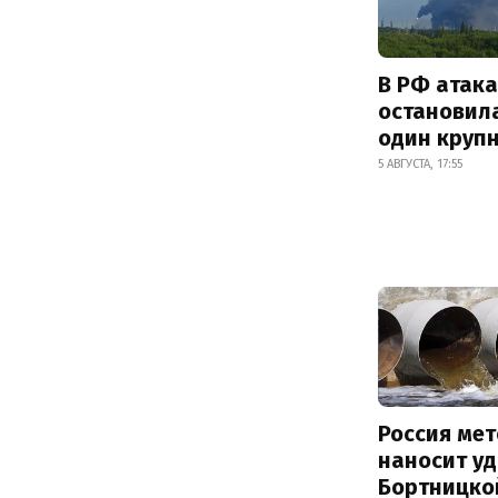
В РФ атак
остановил
один круп
5 АВГУСТА, 17:55
Россия ме
наносит у
Бортницко