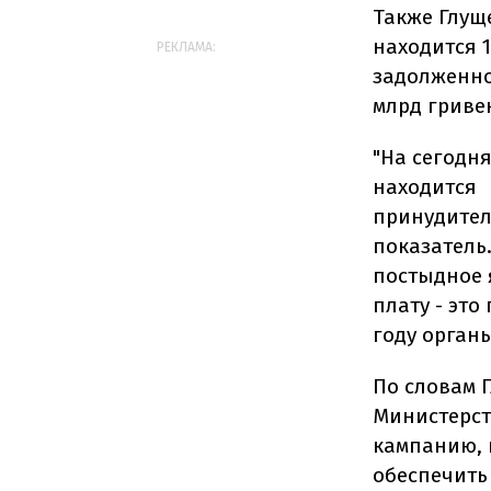
Также Глущ
находится 1
РЕКЛАМА:
задолженнос
млрд гриве
"На сегодн
находится 
принудител
показатель
постыдное 
плату - это
году орган
По словам 
Министерс
кампанию, 
обеспечить