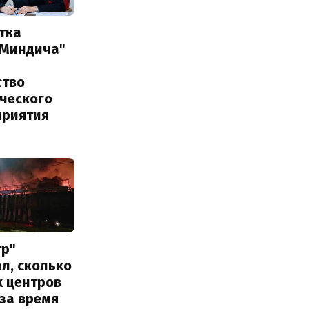
тка
 Миндича"
ство
ического
приятия
тр"
л, сколько
х центров
за время