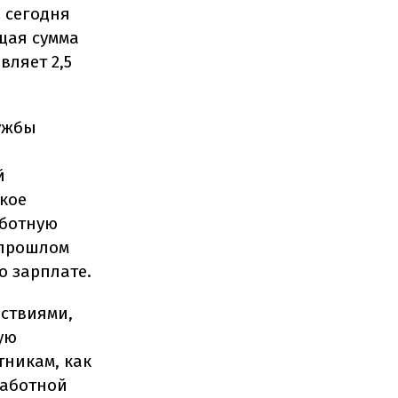
 сегодня
бщая сумма
вляет 2,5
лужбы
й
акое
аботную
в прошлом
о зарплате.
ствиями,
ую
тникам, как
работной