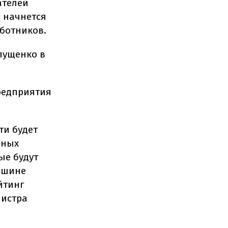
ателей
а начнется
аботников.
лущенко в
редприятия
ти будет
бных
ые будут
ршине
йтинг
нистра