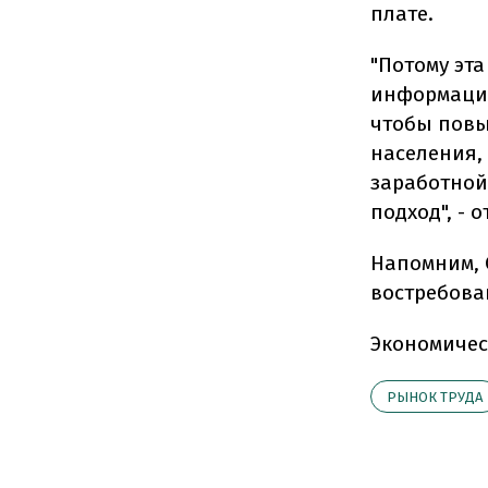
плате.
"Потому эта
информацио
чтобы повы
населения, 
заработной
подход", - 
Напомним, 
востребова
Экономичес
РЫНОК ТРУДА