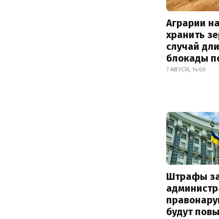
Аграрии на
хранить зе
случай дл
блокады п
7 АВГУСТА, 14:00
Штрафы з
администр
правонару
будут пов