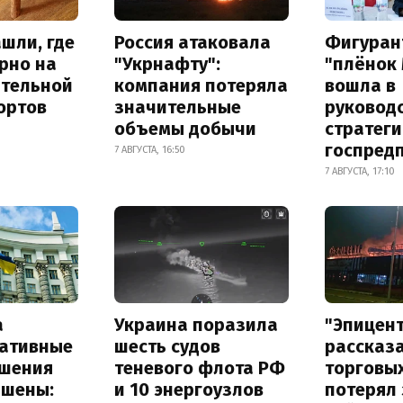
шли, где
Россия атаковала
Фигуран
рно на
"Укрнафту":
"плёнок
ительной
компания потеряла
вошла в
ортов
значительные
руковод
объемы добычи
стратег
госпред
7 АВГУСТА, 16:50
7 АВГУСТА, 17:10
а
Украина поразила
"Эпицен
ативные
шесть судов
рассказа
шения
теневого флота РФ
торговы
ышены:
и 10 энергоузлов
потерял 