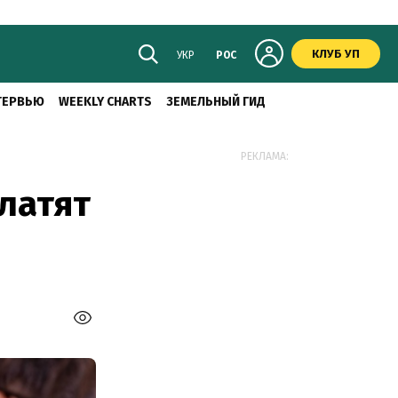
КЛУБ УП
УКР
РОС
ТЕРВЬЮ
WEEKLY CHARTS
ЗЕМЕЛЬНЫЙ ГИД
РЕКЛАМА:
латят