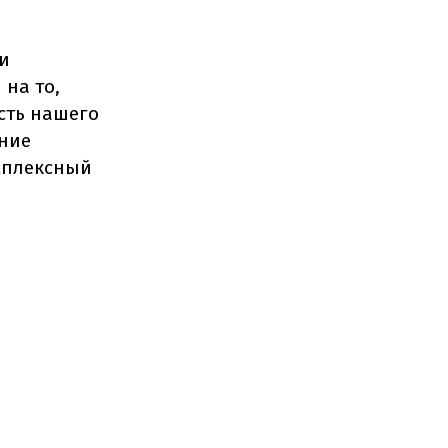
 и
на то,
сть нашего
ание
омплексный