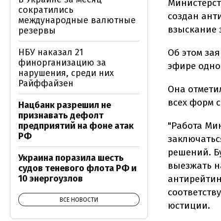
Министерст
сократились
создан анти
международные валютные
взыскание 
резервы
Об этом за
НБУ наказал 21
финорганизацию за
эфире одно
нарушения, среди них
Райффайзен
Она отмети
всех форм 
Нацбанк разрешил не
признавать дефолт
"Работа Ми
предприятий на фоне атак
РФ
заключатьс
решений. Б
Украина поразила шесть
выезжать н
судов теневого флота РФ и
антирейтин
10 энергоузлов
соответств
ВСЕ НОВОСТИ
юстиции.