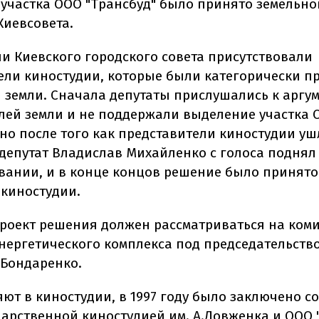
участка ООО "Трансбуд" было принято земельно
Киевсовета.
ии Киевского городского совета присутствовали
ели киностудии, которые были категорически п
 земли. Сначала депутаты прислушались к аргу
лей земли и не поддержали выделение участка 
 но после того как представители киностудии уш
 депутат Владислав Михайленко с голоса поднял
вании, и в конце концов решение было принято"
 киностудии.
проект решения должен рассматриваться на ком
нергетического комплекса под председательств
Бондаренко.
яют в киностудии, в 1997 году было заключено 
дарственной киностудией им. А.Довженка и ООО 