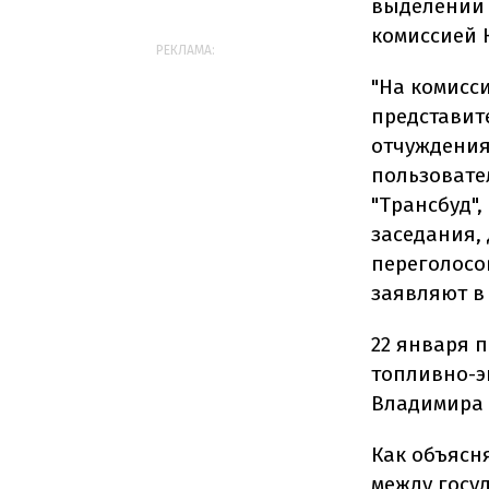
выделении 
комиссией 
РЕКЛАМА:
"На комисс
представит
отчуждения
пользовате
"Трансбуд",
заседания,
переголосо
заявляют в
22 января 
топливно-э
Владимира 
Как объясн
между госу