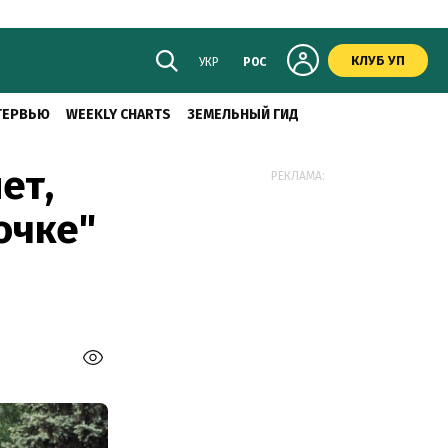
КЛУБ УП
УКР
РОС
ТЕРВЬЮ
WEEKLY CHARTS
ЗЕМЕЛЬНЫЙ ГИД
ет,
РЕКЛАМА:
очке"