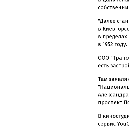
собственни
"Далее ста
в Киевгорс
в пределах
в 1952 году.
ООО "Трансб
есть застро
Там заявля
"Националь
Александра
проспект По
В киностуд
сервис You