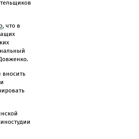
ательщиков
о
, что в
жащих
ких
иональный
Довженко.
я вносить
 и
зировать
инской
киностудии