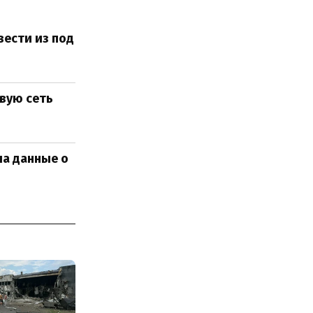
вести из под
вую сеть
ла данные о