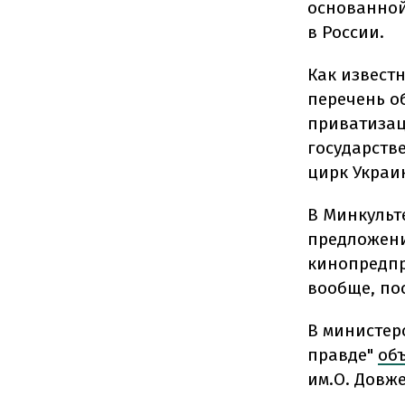
основанной
в России.
Как известн
перечень о
приватизац
государств
цирк Украи
В Минкульт
предложени
кинопредпр
вообще, по
В министер
правде"
об
им.О. Довж