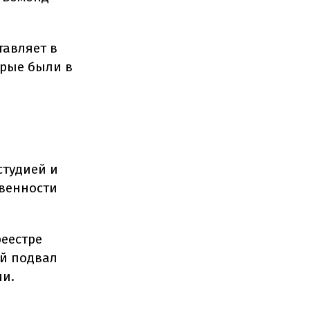
тавляет в
орые были в
студией и
твенности
реестре
ый подвал
ии.