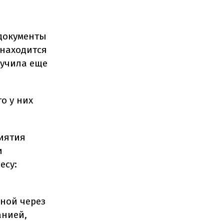
 документы
 находится
лучила еще
о у них
риятия
и
есу:
нной через
анией,