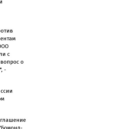
й
ротив
ментам
ООО
ли с
 вопрос о
, -
иссии
ом
соглашение
"Бомонд-