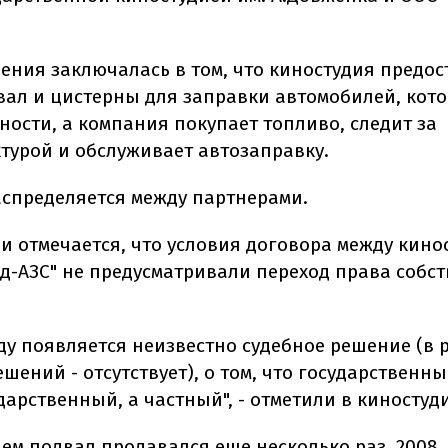
шения заключалась в том, что киностудия предос
вал и цистерны для заправки автомобилей, кот
ности, а компания покупает топливо, следит за
турой и обслуживает автозаправку.
спределяется между партнерами.
и отмечается, что условия договора между кино
д-АЗС" не предусматривали переход права собс
оду появляется неизвестно судебное решение (в 
шений - отсутствует), о том, что государственн
дарственный, а частный", - отметили в киностуд
ем подвал продавался еще несколько раз. 2008