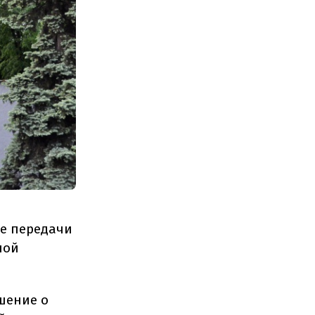
ке передачи
ной
ешение о