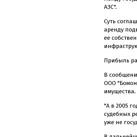
АЗС".
Суть согла
аренду под
ее собствен
инфраструк
Прибыль ра
В сообщени
ООО "Бомон
имущества.
"А в 2005 г
судебных ре
уже не госу
В дальнейш