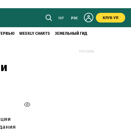
КЛУБ УП
УКР
РОС
ТЕРВЬЮ
WEEKLY CHARTS
ЗЕМЕЛЬНЫЙ ГИД
РЕКЛАМА:
 и
ации
здания