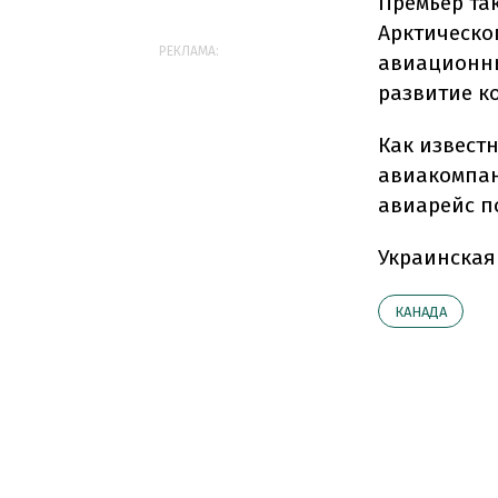
Премьер та
Арктическо
РЕКЛАМА:
авиационны
развитие к
Как извест
авиакомпан
авиарейс п
Украинская
КАНАДА