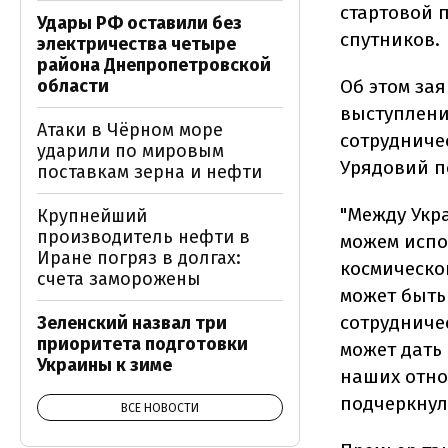
стартовой 
Удары РФ оставили без
спутников.
электричества четыре
района Днепропетровской
области
Об этом за
выступлени
Атаки в Чёрном море
сотрудниче
ударили по мировым
Урядовий п
поставкам зерна и нефти
"Между Укр
Крупнейший
производитель нефти в
можем испо
Иране погряз в долгах:
космическо
счета заморожены
может быть
сотрудниче
Зеленский назвал три
приоритета подготовки
может дать
Украины к зиме
наших отно
подчеркнул
ВСЕ НОВОСТИ