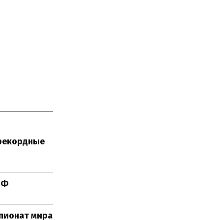
 рекордные
РФ
мпионат мира