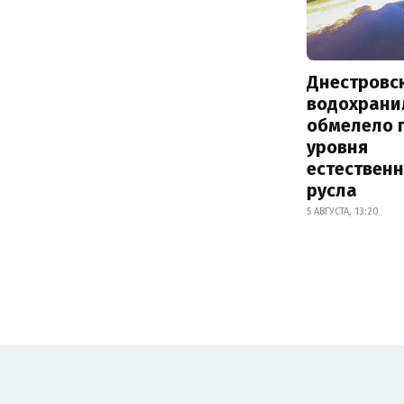
Днестровс
водохрани
обмелело 
уровня
естествен
русла
5 АВГУСТА, 13:20