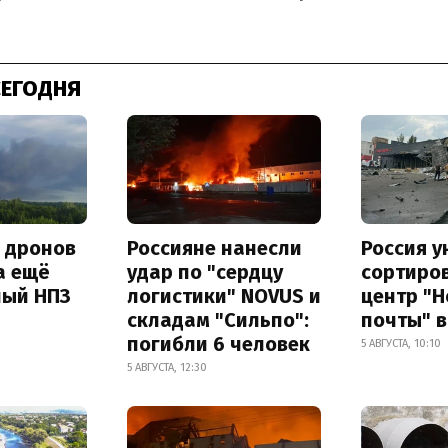
СЕГОДНЯ
а дронов
Россияне нанесли
Россия 
а ещё
удар по "сердцу
сортиро
ный НПЗ
логистики" NOVUS и
центр "
складам "Сильпо":
почты" в
погибли 6 человек
5 АВГУСТА, 10:10
5 АВГУСТА, 12:30