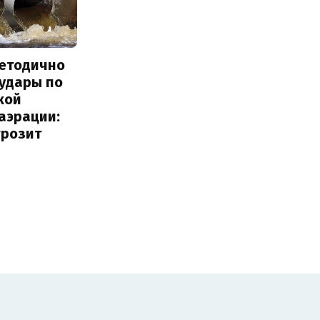
методично
 удары по
кой
аэрации:
грозит