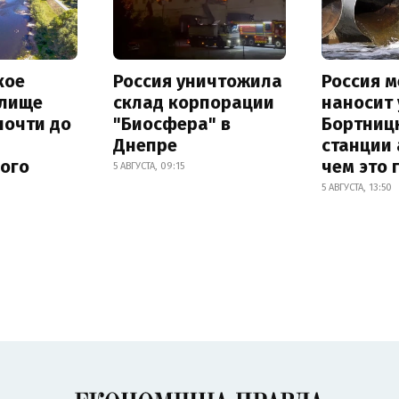
кое
Россия уничтожила
Россия 
лище
склад корпорации
наносит
почти до
"Биосфера" в
Бортниц
Днепре
станции 
ного
чем это 
5 АВГУСТА, 09:15
5 АВГУСТА, 13:50