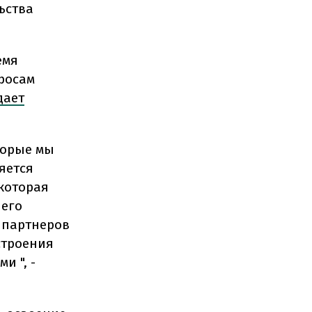
ьства
емя
росам
дает
торые мы
яется
которая
шего
 партнеров
строения
и ", -