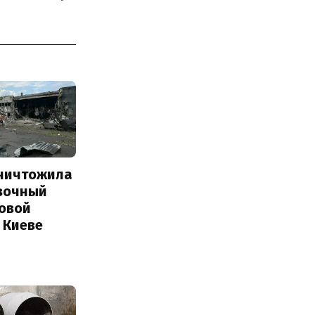
уничтожила
вочный
Новой
 Киеве