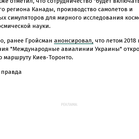
кже отметил, что сотрудничество "будет включат
го региона Канады, производство самолетов и
х симуляторов для мирного исследования косм
осмической науки.
но, ранее Гройсман
анонсировал,
что летом 2018 
ия "Международные авиалинии Украины" откро
о маршруту Киев-Торонто.
 правда
РЕКЛАМА: