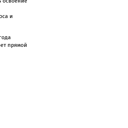
ь освоение
оса и
года
ет прямой