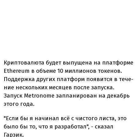
Криптовалюта будет выпущена на плат­фор­ме
Ethereum в объеме 10 миллионов токенов.
Поддерж­ка дру­гих платформ по­явит­ся в те­че­
ние несколь­ких ме­ся­цев после за­пус­ка.
Запуск Metronome запланирован на декабрь
этого года.
"Если бы я начинал всё с чистого листа, это
было бы то, что я разработал", - сказал
Гарзик.