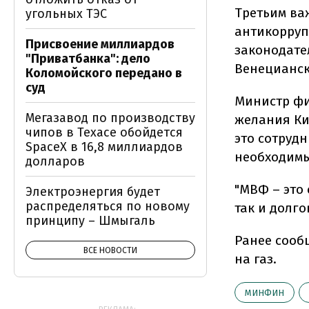
Третьим ва
угольных ТЭС
антикорруп
Присвоение миллиардов
законодате
"Приватбанка": дело
Венецианск
Коломойского передано в
суд
Министр фи
Мегазавод по производству
желания Ки
чипов в Техасе обойдется
это сотруд
SpaceX в 16,8 миллиардов
необходим
долларов
"МВФ – это
Электроэнергия будет
распределяться по новому
так и долго
принципу – Шмыгаль
Ранее сооб
ВСЕ НОВОСТИ
на газ.
МИНФИН