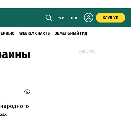
КЛУБ УП
УКР
РОС
ТЕРВЬЮ
WEEKLY CHARTS
ЗЕМЕЛЬНЫЙ ГИД
раины
РЕКЛАМА:
ународного
ках