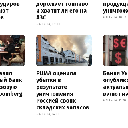
 ударов
дорожает топливо
продукц
ают
и хватит ли его на
уничтож
ов
АЗС
6 АВГУСТА, 10:50
6 АВГУСТА, 06:00
авил
PUMA оценила
Банки У
ый банк
убытки в
опублик
азовую
результате
актуаль
loomberg
уничтожения
валют на
Россией своих
6 АВГУСТА, 11:20
складских запасов
6 АВГУСТА, 14:00