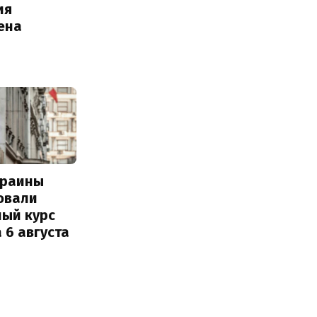
ия
ена
краины
овали
ный курс
 6 августа