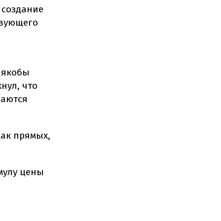
 создание
твующего
ы
 якобы
нул, что
жаются
как прямых,
мулу цены