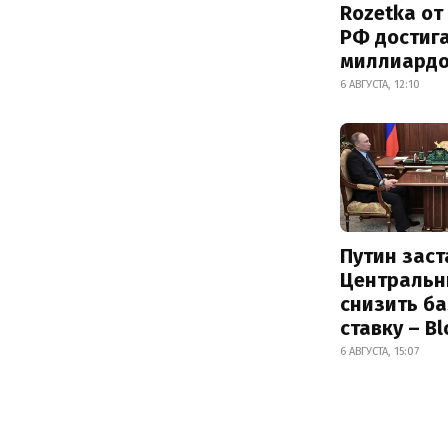
Rozetka от
РФ достиг
миллиард
6 АВГУСТА, 12:10
Путин заст
Центральн
снизить б
ставку – B
6 АВГУСТА, 15:07