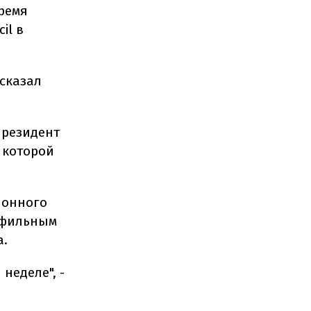
ремя
il в
 сказал
президент
 которой
ионного
офильным
а.
неделе", -