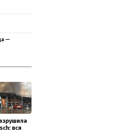
да —
разрушила
sch: вся