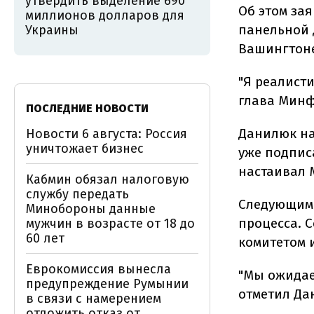
утвердить выделение 690
Об этом за
миллионов долларов для
панельной д
Украины
Вашингтоне
"Я реалисти
глава Минф
ПОСЛЕДНИЕ НОВОСТИ
Данилюк на
Новости 6 августа: Россия
уничтожает бизнес
уже подпис
настаивал 
Кабмин обязал налоговую
службу передать
Следующим 
Минобороны данные
процесса. 
мужчин в возрасте от 18 до
60 лет
комитетом 
Еврокомиссия вынесла
"Мы ожидае
предупреждение Румынии
отметил Да
в связи с намерением
отложить отказ от