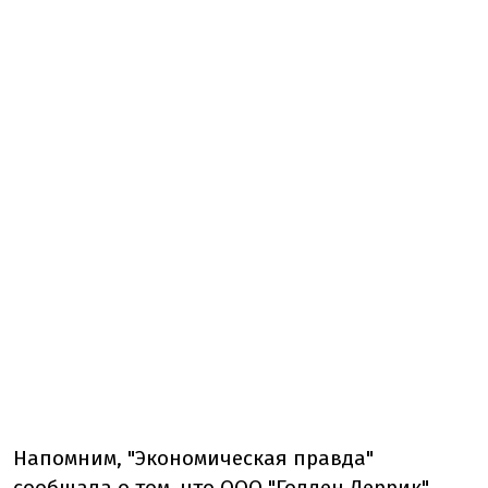
Напомним, "Экономическая правда"
сообщала
о том, что ООО "Голден Деррик"