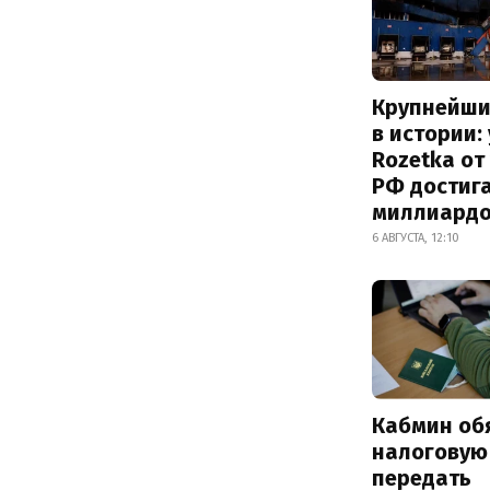
Крупнейши
в истории:
Rozetka от
РФ достиг
миллиард
6 АВГУСТА, 12:10
Кабмин об
налоговую
передать