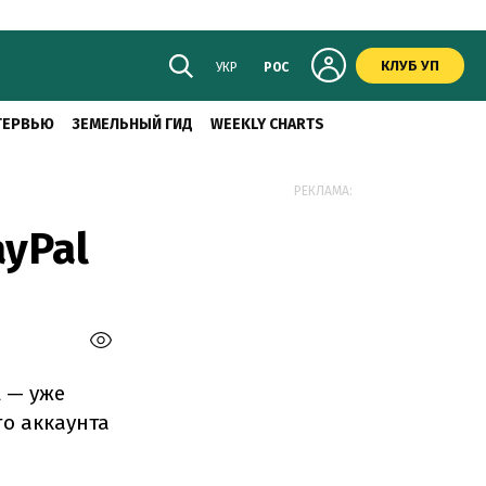
КЛУБ УП
УКР
РОС
ТЕРВЬЮ
ЗЕМЕЛЬНЫЙ ГИД
WEEKLY CHARTS
РЕКЛАМА:
ayPal
l — уже
го аккаунта
и