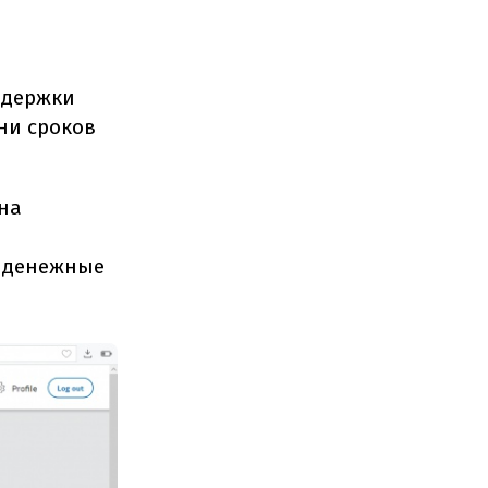
ддержки
 ни сроков
 на
е денежные