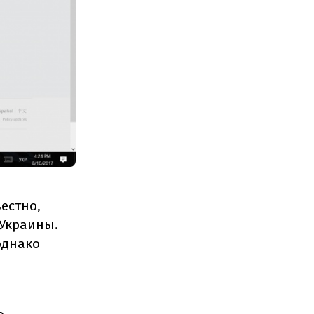
естно,
 Украины.
однако