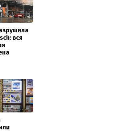
разрушила
sch: вся
ия
ена
е
или
с