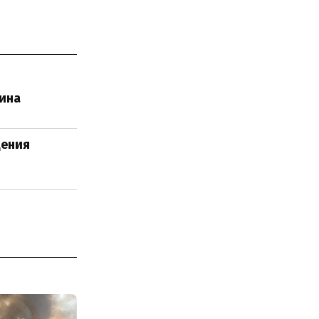
чина
щения