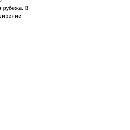
о
 рубежа. В
сширение