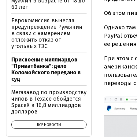
мужчин в возрасте от 18 до
60 лет
Об этом пи
Еврокомиссия вынесла
предупреждение Румынии
Однако там
в связи с намерением
PayPal отве
отложить отказ от
ее решения
угольных ТЭС
При этом с
Присвоение миллиардов
"Приватбанка": дело
американск
Коломойского передано в
пользовате
суд
переводы с
Мегазавод по производству
чипов в Техасе обойдется
SpaceX в 16,8 миллиардов
долларов
ВСЕ НОВОСТИ