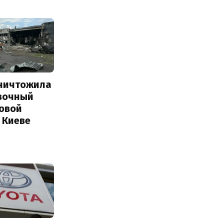
уничтожила
вочный
Новой
 Киеве