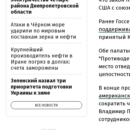
района Днепропетровской
США с союз
области
Ранее Госс
Атаки в Чёрном море
поддержива
ударили по мировым
поставкам зерна и нефти
принятый К
Крупнейший
Обе палаты
производитель нефти в
"Противоде
Иране погряз в долгах:
место отве
счета заморожены
целостност
Зеленский назвал три
приоритета подготовки
В конце пр
Украины к зиме
американск
сократить 
ВСЕ НОВОСТИ
Владимир П
сотруднико