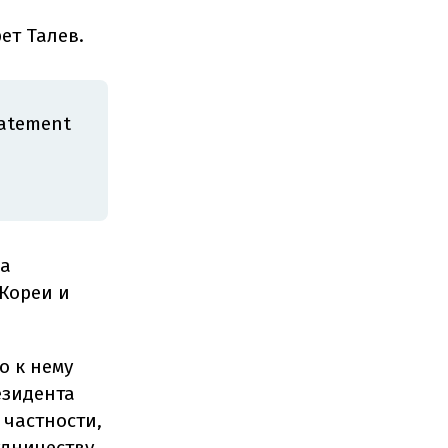
ет Талев.
statement
на
Кореи и
о к нему
езидента
 частности,
удничеству