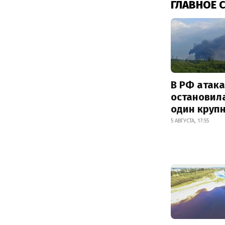
ГЛАВНОЕ 
В РФ атак
остановил
один круп
5 АВГУСТА, 17:55