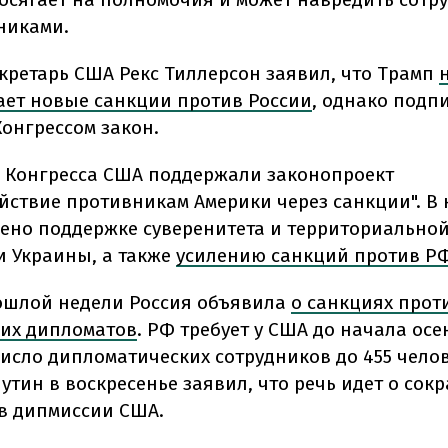
никами.
екретарь США Рекс Тиллерсон заявил, что Трамп
ет новые санкции против России
, однако подп
онгрессом закон.
 Конгресса США поддержали законопроект
йствие противникам Америки через санкции". В
дено поддержке суверенитета и территориально
и Украины, а также
усилению санкций против РФ
ошлой недели Россия объявила
о санкциях прот
их дипломатов
. РФ требует у США до начала осе
число дипломатических сотрудников до 455 челов
утин в воскресенье заявил, что речь идет о сок
в дипмиссии США.