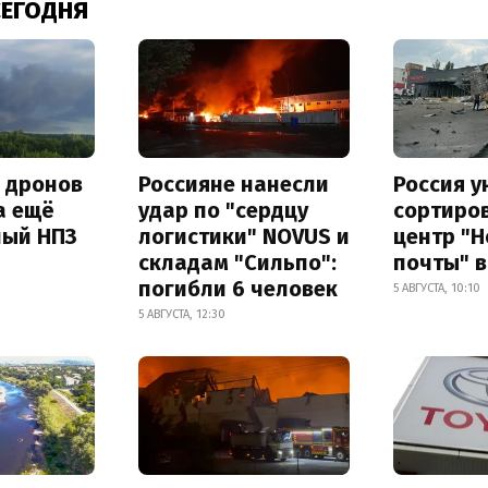
СЕГОДНЯ
а дронов
Россияне нанесли
Россия 
а ещё
удар по "сердцу
сортиро
ный НПЗ
логистики" NOVUS и
центр "
складам "Сильпо":
почты" в
погибли 6 человек
5 АВГУСТА, 10:10
5 АВГУСТА, 12:30