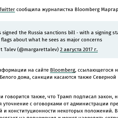
Twitter
сообщила журналистка Bloomberg Маргар
signed the Russia sanctions bill - with a signing 
d flags about what he sees as major concerns
t Talev (@margarettalev)
2 августа 2017 г.
нформации на сайте
Bloomberg
, ссылающегося 
Белого дома, санкции касаются также Северной 
и говорится также, что Трамп подписал закон, н
я уточнение с оговорками от администрации пр
й и конституционности некоторых положений. В
посягает на полномочия и может навредить сотр