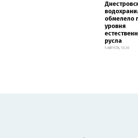
Днестровс
водохрани
обмелело 
уровня
естествен
русла
5 АВГУСТА, 13:20