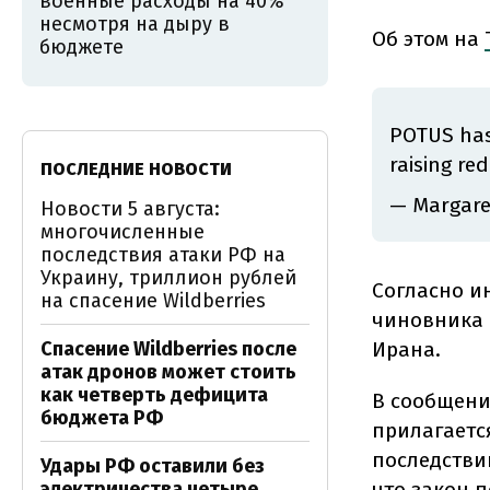
военные расходы на 40%
несмотря на дыру в
Об этом на
бюджете
POTUS has 
raising re
ПОСЛЕДНИЕ НОВОСТИ
— Margare
Новости 5 августа:
многочисленные
последствия атаки РФ на
Украину, триллион рублей
Согласно и
на спасение Wildberries
чиновника 
Спасение Wildberries после
Ирана.
атак дронов может стоить
как четверть дефицита
В сообщени
бюджета РФ
прилагаетс
последстви
Удары РФ оставили без
электричества четыре
что закон 