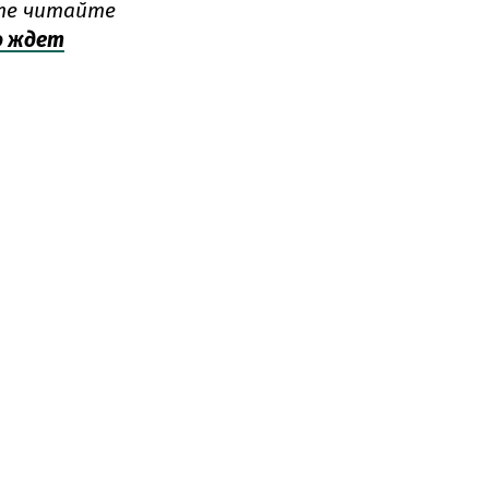
кте читайте
о ждет