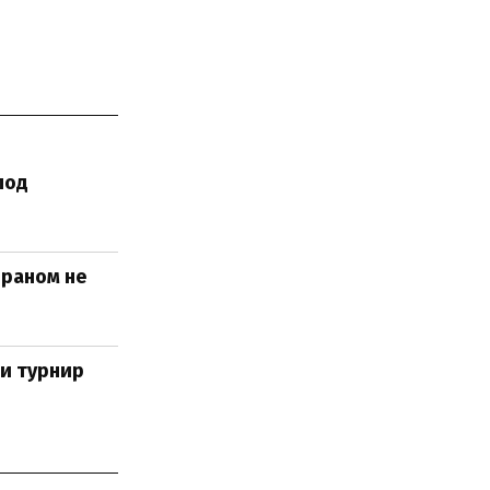
под
Ираном не
ли турнир