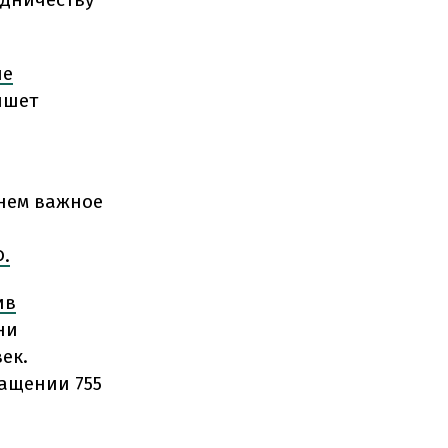
не
ишет
 нем важное
й
.
ив
ни
ек.
ращении 755