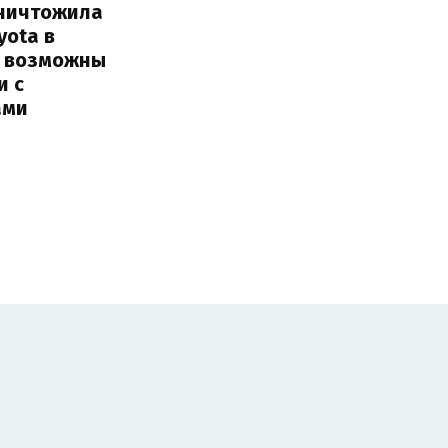
уничтожила
yota в
: возможны
и с
ами