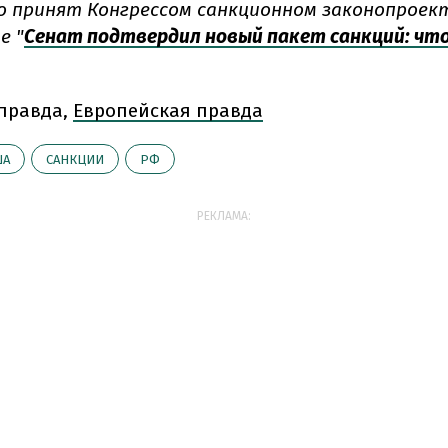
о принят Конгрессом санкционном законопрое
е "
Сенат подтвердил новый пакет санкций: чт
 правда,
Европейская правда
ША
САНКЦИИ
РФ
РЕКЛАМА: