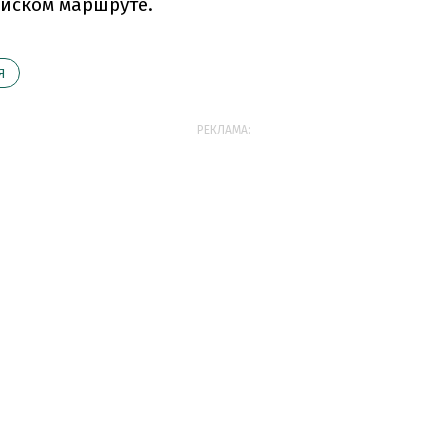
йском маршруте.
Я
РЕКЛАМА: