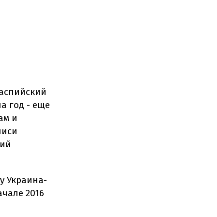
каспийский
а год - еще
ам и
лиси
кий
у Украина-
ачале 2016