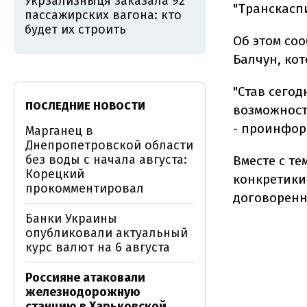
Укрзализныця заказала 92
"Транскасп
пассажирских вагона: кто
будет их строить
Об этом со
Балчун, ко
"Став сего
ПОСЛЕДНИЕ НОВОСТИ
возможност
- проинфор
Марганец в
Днепропетровской области
без воды с начала августа:
Вместе с те
Корецкий
конкретики
прокомментировал
договоренн
Банки Украины
опубликовали актуальный
курс валют на 6 августа
Россияне атаковали
железнодорожную
станцию в Харьковской