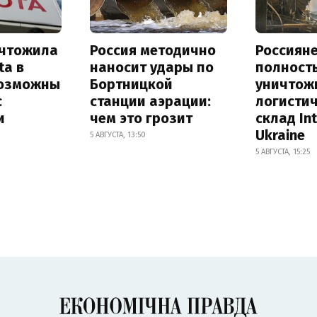
ичтожила
Россия методично
Россиян
ta в
наносит удары по
полност
возможны
Бортницкой
уничтож
с
станции аэрации:
логисти
и
чем это грозит
склад In
Ukraine
5 АВГУСТА, 13:50
5 АВГУСТА, 15:25