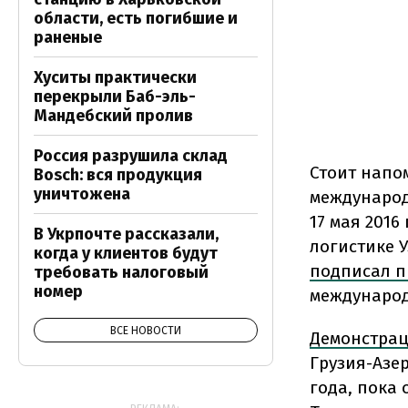
области, есть погибшие и
раненые
Хуситы практически
перекрыли Баб-эль-
Мандебский пролив
Россия разрушила склад
Стоит напо
Bosch: вся продукция
уничтожена
международ
17 мая 201
В Укрпочте рассказали,
логистике 
когда у клиентов будут
подписал п
требовать налоговый
номер
международ
ВСЕ НОВОСТИ
Демонстра
Грузия-Азе
года, пока