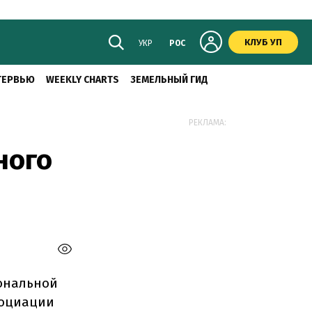
КЛУБ УП
УКР
РОС
ТЕРВЬЮ
WEEKLY CHARTS
ЗЕМЕЛЬНЫЙ ГИД
РЕКЛАМА:
ного
ональной
социации