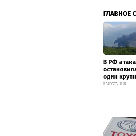
ГЛАВНОЕ 
В РФ атак
остановил
один круп
5 АВГУСТА, 17:55