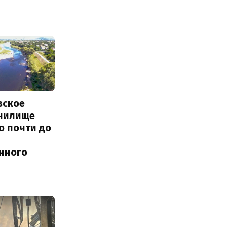
вское
нилище
о почти до
енного