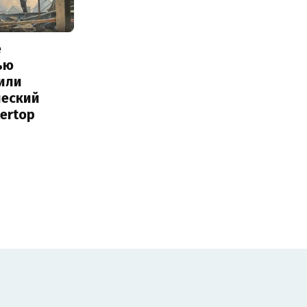
е
ью
или
ческий
tertop