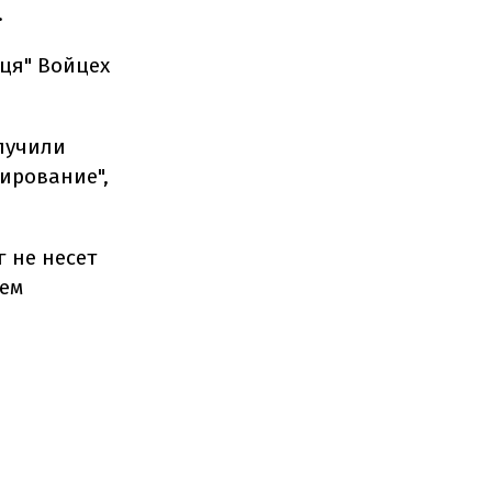
.
ця" Войцех
олучили
ирование",
г не несет
ием