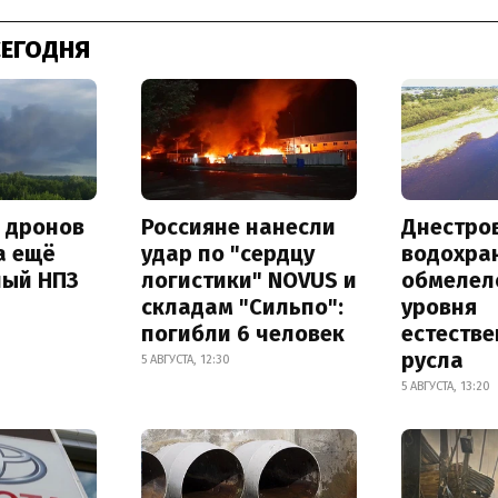
СЕГОДНЯ
а дронов
Россияне нанесли
Днестро
а ещё
удар по "сердцу
водохра
ный НПЗ
логистики" NOVUS и
обмелел
складам "Сильпо":
уровня
погибли 6 человек
естеств
русла
5 АВГУСТА, 12:30
5 АВГУСТА, 13:20