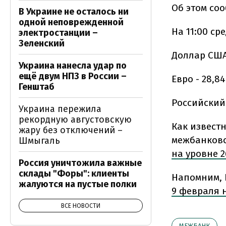
Об этом со
В Украине не осталось ни
одной неповрежденной
На 11:00 с
электростанции –
Зеленский
Доллар США 
Украина нанесла удар по
ещё двум НПЗ в России –
Евро - 28,84
Генштаб
Российский 
Украина пережила
рекордную августовскую
Как извест
жару без отключений –
межбанковс
Шмыгаль
на уровне 2
Россия уничтожила важные
склады "Форы": клиенты
Напомним, 
жалуются на пустые полки
9 февраля н
ВСЕ НОВОСТИ
МЕЖБАНК