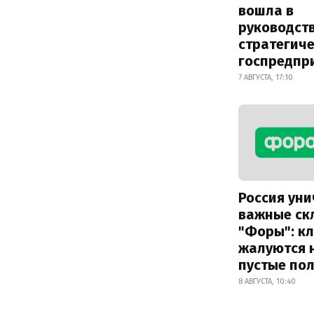
вошла в
руководст
стратегич
госпредпр
7 АВГУСТА, 17:10
Россия ун
важные ск
"Форы": к
жалуются 
пустые по
8 АВГУСТА, 10:40