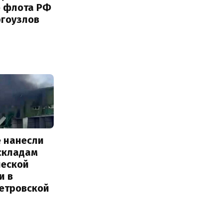
о флота РФ
ргоузлов
е нанесли
 складам
ческой
и в
етровской