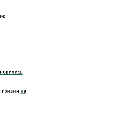
ми:
ановились
с гривни
на