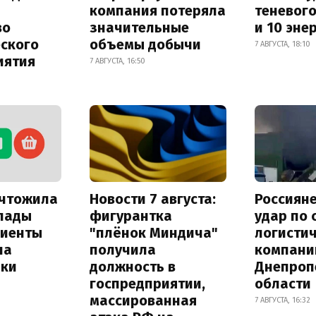
компания потеряла
теневог
во
значительные
и 10 эне
еского
объемы добычи
7 АВГУСТА, 18:10
иятия
7 АВГУСТА, 16:50
ичтожила
Новости 7 августа:
Россиян
лады
фигурантка
удар по
лиенты
"плёнок Миндича"
логисти
на
получила
компани
лки
должность в
Днепроп
госпредприятии,
области
массированная
7 АВГУСТА, 16:32