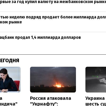
рвые за год купил валюту на межбанковском рынк
тью неделю подряд продает более миллиарда дол
ком рынке
ацбанк продал 1,4 миллиарда долларов
СЕГОДНЯ
а
Россия атаковала
Украина
индича"
"Укрнафту":
шесть су