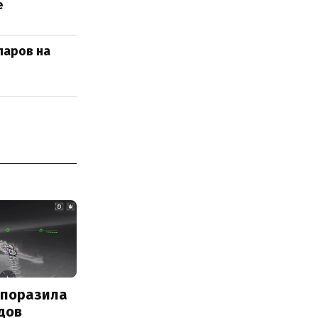
е
ларов на
 поразила
дов