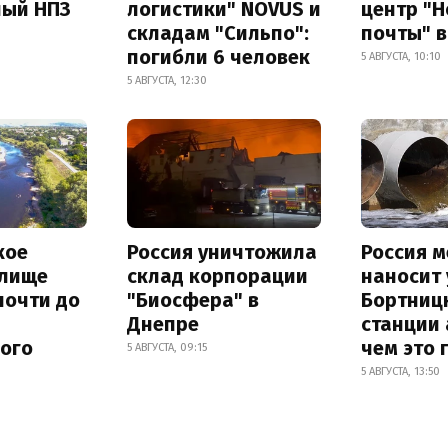
ный НПЗ
логистики" NOVUS и
центр "
складам "Сильпо":
почты" в
погибли 6 человек
5 АВГУСТА, 10:10
5 АВГУСТА, 12:30
кое
Россия уничтожила
Россия 
лище
склад корпорации
наносит
почти до
"Биосфера" в
Бортниц
Днепре
станции 
ного
чем это 
5 АВГУСТА, 09:15
5 АВГУСТА, 13:50