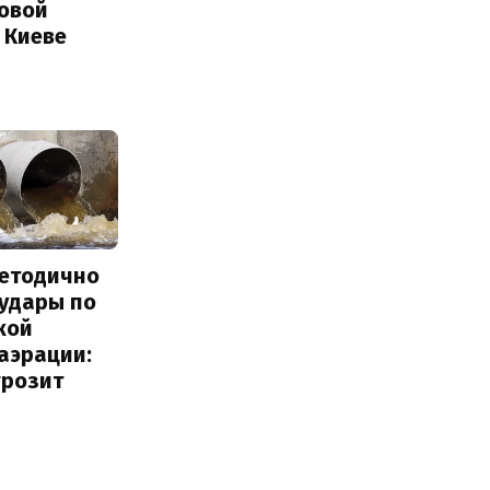
Новой
 Киеве
методично
 удары по
кой
аэрации:
грозит