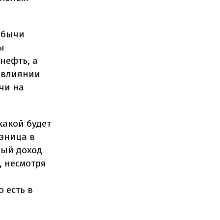
обычи
ы
нефть, а
о влиянии
чи на
 какой будет
азница в
ный доход
, несмотря
 есть в