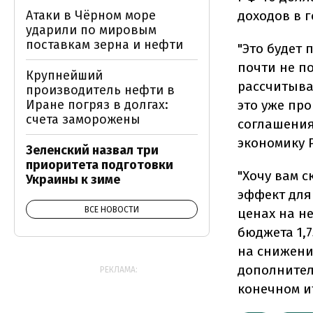
Атаки в Чёрном море
доходов в г
ударили по мировым
поставкам зерна и нефти
"Это будет
почти не п
Крупнейший
рассчитыва
производитель нефти в
Иране погряз в долгах:
это уже про
счета заморожены
соглашени
экономику 
Зеленский назвал три
приоритета подготовки
"Хочу вам с
Украины к зиме
эффект для
ВСЕ НОВОСТИ
ценах на н
бюджета 1,
на снижени
дополнител
РЕКЛАМА:
конечном ит