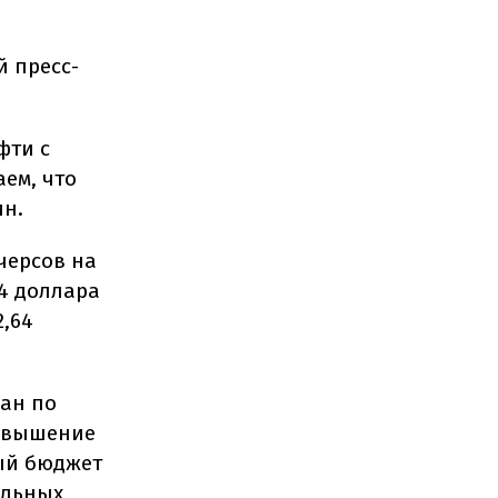
й пресс-
фти с
ем, что
ин.
черсов на
74 доллара
2,64
ан по
повышение
ый бюджет
ельных