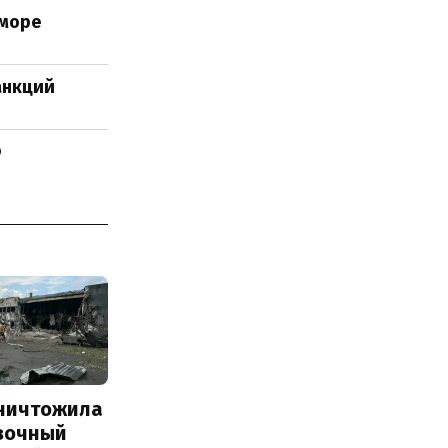
 море
анкций
Ф
уничтожила
вочный