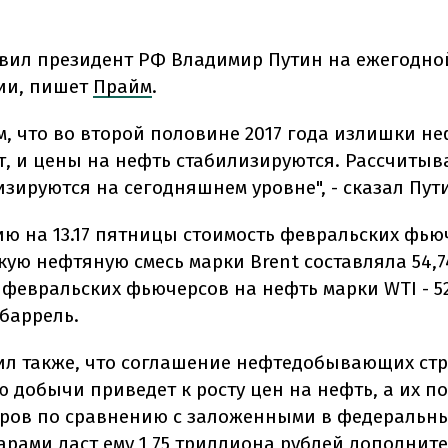
явил президент РФ Владимир Путин на ежегодно
ии, пишет
Прайм
.
м, что во второй половине 2017 года излишки не
т, и цены на нефть стабилизируются. Рассчитыва
зируются на сегодняшнем уровне", - сказал Пут
ию на 13.17 пятницы стоимость февральских фью
кую нефтяную смесь марки Brent составляла 54,
 февральских фьючерсов на нефть марки WTI - 5
 баррель.
ил также, что соглашение нефтедобывающих стр
 добычи приведет к росту цен на нефть, а их 
аров по сравнению с заложенными в федеральн
арами даст ему 1,75 триллиона рублей дополнит