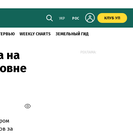
КЛУБ УП
УКР
РОС
ТЕРВЬЮ
WEEKLY CHARTS
ЗЕМЕЛЬНЫЙ ГИД
а на
РЕКЛАМА:
ровне
ором
ов за