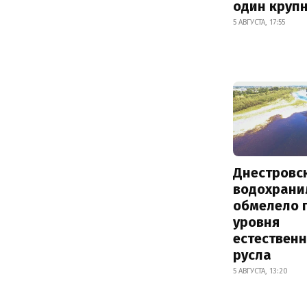
один круп
5 АВГУСТА, 17:55
Днестровс
водохрани
обмелело 
уровня
естествен
русла
5 АВГУСТА, 13:20