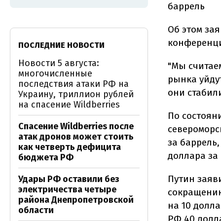
баррель
Об этом за
конференц
ПОСЛЕДНИЕ НОВОСТИ
Новости 5 августа:
"Мы считае
многочисленные
рынка уйду
последствия атаки РФ на
они стабили
Украину, триллион рублей
на спасение Wildberries
По состоян
Спасение Wildberries после
североморс
атак дронов может стоить
за баррель,
как четверть дефицита
доллара за
бюджета РФ
Путин заяв
Удары РФ оставили без
электричества четыре
сокращению
района Днепропетровской
на 10 долл
области
РФ 40 долл