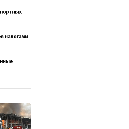
мпортных
ев налогами
онные