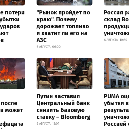
е потери
"Рынок пройдет по
Россия 
 убытки
краю". Почему
склад Bo
 ударов
дорожает топливо
продукц
ают
и хватит ли его на
уничтож
ов
АЗС
6 АВГУСТА, 10:50
6 АВГУСТА, 06:00
Путин заставил
PUMA оц
s после
Центральный банк
убытки в
ов может
снизить базовую
результа
ставку – Bloomberg
уничтож
дефицита
Россией 
6 АВГУСТА, 15:07