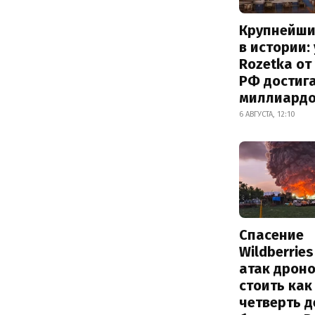
Крупнейши
в истории:
Rozetka от
РФ достиг
миллиард
6 АВГУСТА, 12:10
Спасение
Wildberrie
атак дрон
стоить как
четверть 