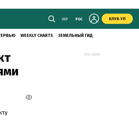
КЛУБ УП
УКР
РОС
ТЕРВЬЮ
WEEKLY CHARTS
ЗЕМЕЛЬНЫЙ ГИД
кт
РЕКЛАМА:
ями
кту