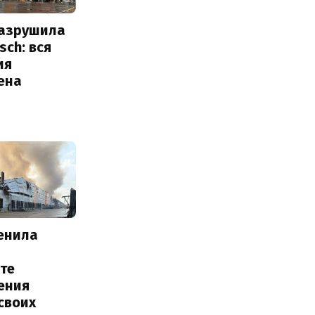
разрушила
sch: вся
ия
ена
енила
те
ения
своих