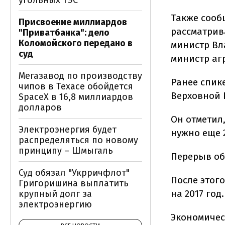
угольных ТЭС
Также сообщ
Присвоение миллиардов
рассматрив
"Приватбанка": дело
Коломойского передано в
министр Вл
суд
министр аг
Мегазавод по производству
Ранее спик
чипов в Техасе обойдется
Верховной 
SpaceX в 16,8 миллиардов
долларов
Он отметил
Электроэнергия будет
нужно еще 2
распределяться по новому
принципу – Шмыгаль
Перерыв объ
Суд обязал "Укрричфлот"
После этог
Григоришина выплатить
на 2017 год.
крупный долг за
электроэнергию
Экономичес