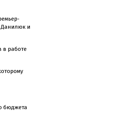
ремьер-
 Данилюк и
 в работе
которому
ию бюджета