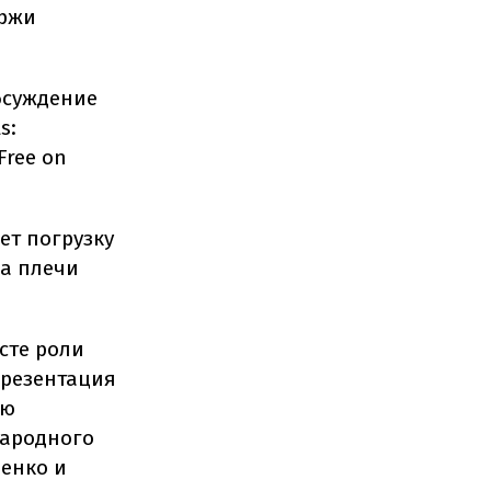
иржи
бсуждение
s:
Free on
ет погрузку
на плечи
сте роли
презентация
ую
народного
ченко и