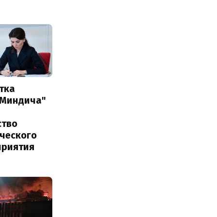
тка
 Миндича"
ство
ического
приятия