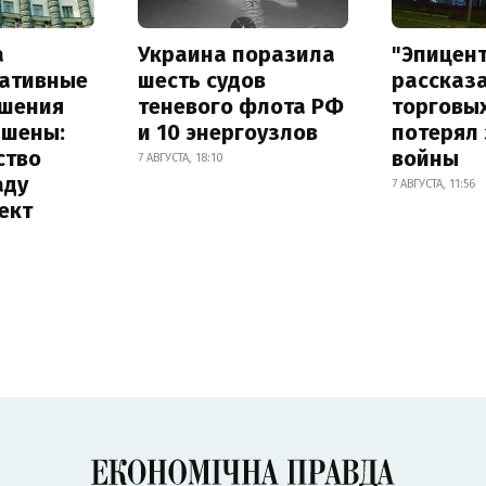
а
Украина поразила
"Эпицен
ативные
шесть судов
рассказа
шения
теневого флота РФ
торговы
ышены:
и 10 энергоузлов
потерял 
ство
войны
7 АВГУСТА, 18:10
аду
7 АВГУСТА, 11:56
ект