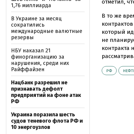
отметил, ч
1,76 миллиарда
В то же вр
В Украине за месяц
контрактов
сократились
международные валютные
который ид
резервы
не планиру
контракта н
НБУ наказал 21
рассматрив
финорганизацию за
нарушения, среди них
Райффайзен
РФ
НЕФТ
Нацбанк разрешил не
признавать дефолт
предприятий на фоне атак
РФ
Украина поразила шесть
судов теневого флота РФ и
10 энергоузлов