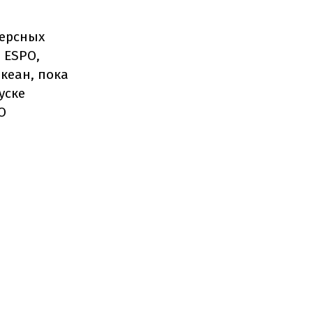
черсных
 ESPO,
кеан, пока
уске
O