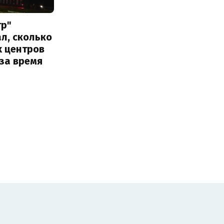
тр"
л, сколько
х центров
за время