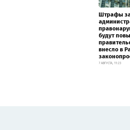
Штрафы з
администр
правонару
будут пов
правитель
внесло в Р
законопро
7 АВГУСТА, 11:23