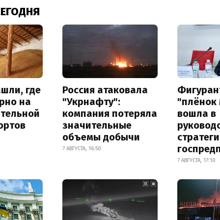
СЕГОДНЯ
шли, где
Россия атаковала
Фигуран
рно на
"Укрнафту":
"плёнок
ительной
компания потеряла
вошла в
ортов
значительные
руковод
объемы добычи
стратег
госпред
7 АВГУСТА, 16:50
7 АВГУСТА, 17:10