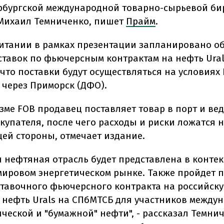
рбургской международной товарно-сырьевой б
Михаил Темниченко, пишет
Прайм
.
итании в рамках презентации запланировано о
ставок по фьючерсным контрактам на нефть Ural
что поставки будут осуществляться на условиях 
 через Приморск (ДФО).
зме FOB продавец поставляет товар в порт и вед
купателя, после чего расходы и риски ложатся 
й стороны, отмечает издание.
я нефтяная отрасль будет представлена в контек
мировом энергетическом рынке. Также пройдет 
ставочного фьючерсного контракта на российск
 нефть Urals на СПбМТСБ для участников между
ческой и "бумажной" нефти", - рассказал Темни