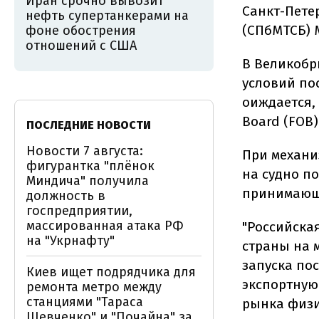
Иран срочно вывозит
Санкт-Пете
нефть супертанкерами на
(СПбМТСБ) 
фоне обострения
отношений с США
В Великобр
условий по
оиждается, 
Board (FOB)
ПОСЛЕДНИЕ НОВОСТИ
Новости 7 августа:
При механи
фигурантка "плёнок
на судно по
Миндича" получила
принимающе
должность в
госпредприятии,
массированная атака РФ
"Российска
на "Укрнафту"
страны на 
запуска по
Киев ищет подрядчика для
экспортную
ремонта метро между
станциями "Тараса
рынка физи
Шевченко" и "Почайна" за