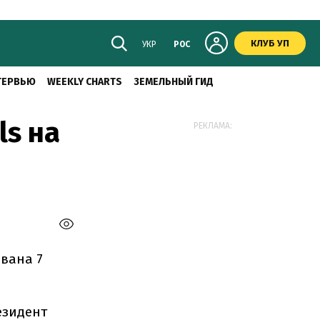
КЛУБ УП
УКР
РОС
ТЕРВЬЮ
WEEKLY CHARTS
ЗЕМЕЛЬНЫЙ ГИД
ls на
РЕКЛАМА:
ована 7
езидент