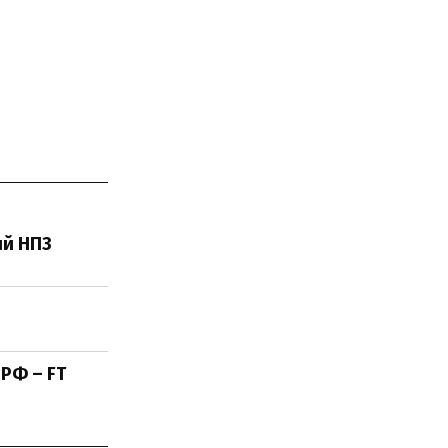
ий НПЗ
РФ – FT