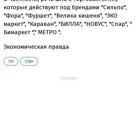
которые действуют под брендами "Сильпо",
"Фора", "Фуршет", "Велика кишеня", "ЭКО
маркет", "Караван", "БИЛЛА", "НОВУС", "Спар", "
Бимаркет "," МЕТРО ".
Экономическая правда
ТЭК
СУДЫ
РЕКЛАМА: