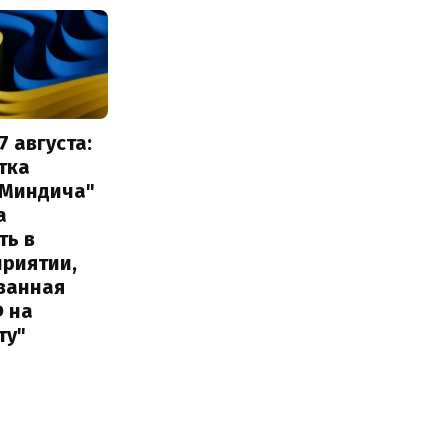
7 августа:
тка
 Миндича"
а
ть в
приятии,
ванная
Ф на
ту"