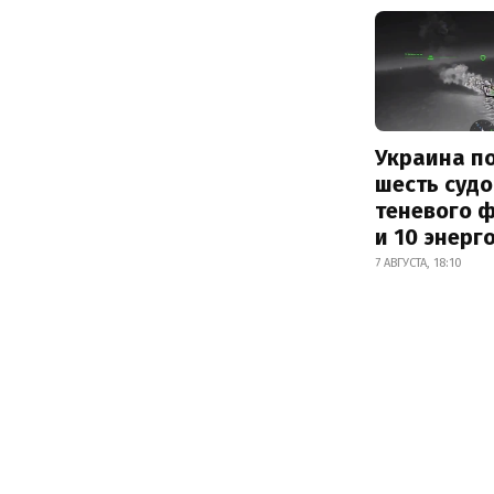
Украина п
шесть судо
теневого 
и 10 энерг
7 АВГУСТА, 18:10