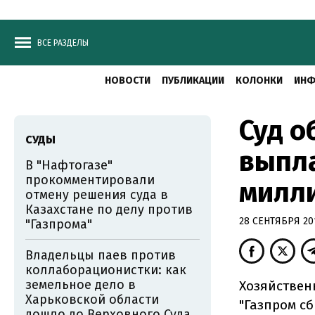
ВСЕ РАЗДЕЛЫ
НОВОСТИ
ПУБЛИКАЦИИ
КОЛОНКИ
ИНФ
Суд о
СУДЫ
выпла
В "Нафтогазе"
прокомментировали
милл
отмену решения суда в
Казахстане по делу против
28 СЕНТЯБРЯ 201
"Газпрома"
Владельцы паев против
коллаборационистки: как
земельное дело в
Хозяйствен
Харьковской области
"Газпром сб
дошло до Верховного Суда