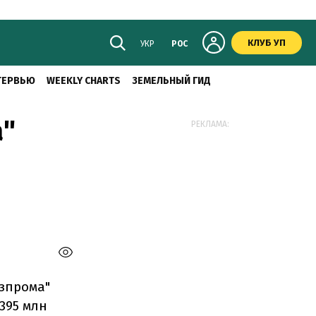
КЛУБ УП
УКР
РОС
ТЕРВЬЮ
WEEKLY CHARTS
ЗЕМЕЛЬНЫЙ ГИД
а"
РЕКЛАМА:
азпрома"
395 млн