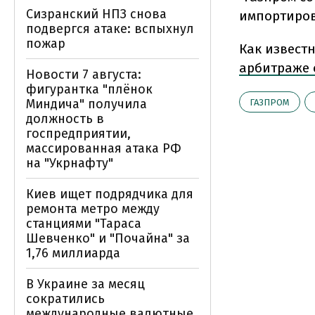
Сизранский НПЗ снова
импортиров
подвергся атаке: вспыхнул
пожар
Как известн
арбитраже 
Новости 7 августа:
фигурантка "плёнок
Миндича" получила
ГАЗПРОМ
должность в
госпредприятии,
массированная атака РФ
на "Укрнафту"
Киев ищет подрядчика для
ремонта метро между
станциями "Тараса
Шевченко" и "Почайна" за
1,76 миллиарда
В Украине за месяц
сократились
международные валютные