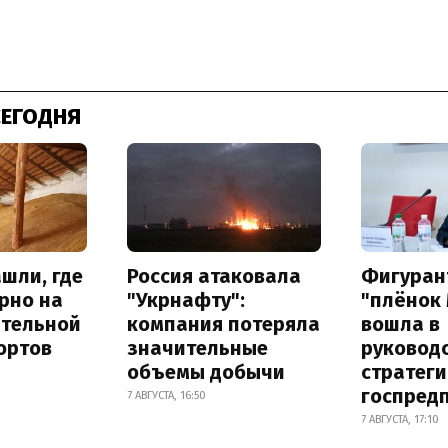
СЕГОДНЯ
шли, где
Россия атаковала
Фигуран
рно на
"Укрнафту":
"плёнок
ительной
компания потеряла
вошла в
ортов
значительные
руковод
объемы добычи
стратег
госпред
7 АВГУСТА, 16:50
7 АВГУСТА, 17:10