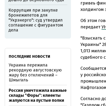
гривеь фин
холдингом 
Коррупция при закупке
бронежилетов для
"Укрэнерго": суд утвердил
Об этом гов
соглашение с фигурантом
передает
У
дела
"Взыскать с
Украины" 28
1,013 милл
ПОСЛЕДНИЕ НОВОСТИ
судебного с
Украина пережила
Сообщается
рекордную августовскую
у российск
жару без отключений –
Шмыгаль
промышлен
Нафтогазом
Россия уничтожила важные
склады "Форы": клиенты
Согласно д
жалуются на пустые полки
"Газпром с