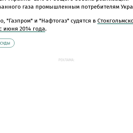
анного газа промышленным потребителям Укр
о, "Газпром" и "Нафтогаз" судятся в
Стокгольмск
с июня 2014 года
.
СУДЫ
РЕКЛАМА: