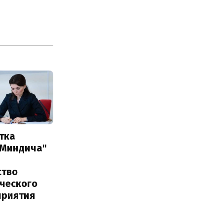
тка
 Миндича"
ство
ического
приятия