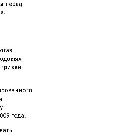
ы перед
а.
огаз
годовых,
 гривен
тированного
и
у
009 года.
вать