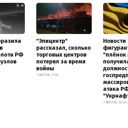
оразила
"Эпицентр"
Новости 
в
рассказал, сколько
фигуран
флота РФ
торговых центров
"плёнок
оузлов
потерял за время
получил
войны
должнос
госпред
7 АВГУСТА, 11:56
массиро
атака Р
"Укрнаф
7 АВГУСТА, 20:00