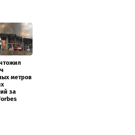
ичтожил
яч
ных метров
их
ий за
Forbes