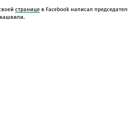
 своей
странице
в Facebook написал председател
акашвили.