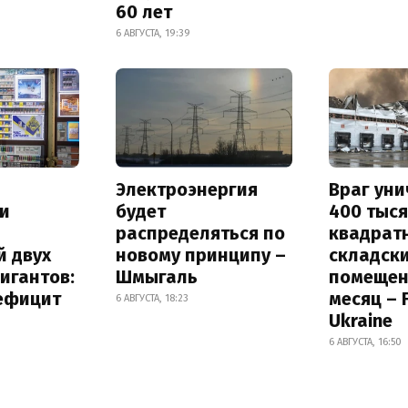
60 лет
6 АВГУСТА, 19:39
Электроэнергия
Враг ун
и
будет
400 тыс
распределяться по
квадрат
й двух
новому принципу –
складск
игантов:
Шмыгаль
помещен
дефицит
месяц – 
6 АВГУСТА, 18:23
Ukraine
6 АВГУСТА, 16:50