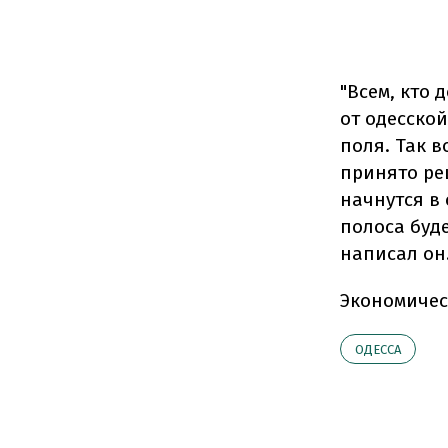
"Всем, кто
от одесско
поля. Так 
принято ре
начнутся в
полоса буде
написал он
Экономичес
ОДЕССА