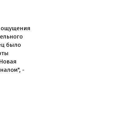
е ощущения
фельного
ец было
оты
 Новая
налом", -