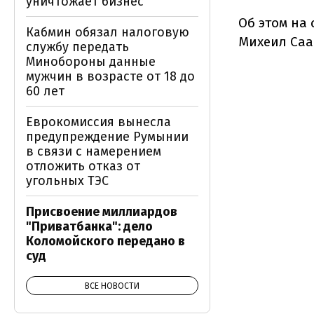
уничтожает бизнес
Об этом на
Кабмин обязал налоговую
Михеил Са
службу передать
Минобороны данные
мужчин в возрасте от 18 до
60 лет
Еврокомиссия вынесла
предупреждение Румынии
в связи с намерением
отложить отказ от
угольных ТЭС
Присвоение миллиардов
"Приватбанка": дело
Коломойского передано в
суд
ВСЕ НОВОСТИ