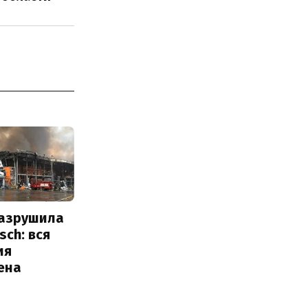
разрушила
sch: вся
ия
ена