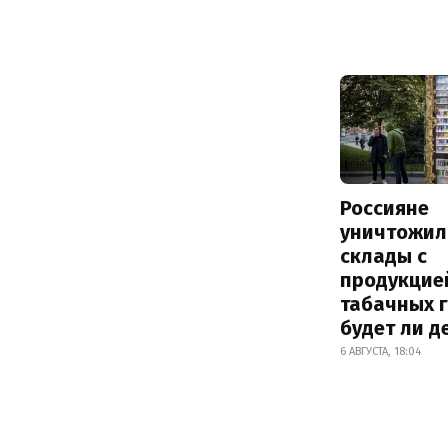
Россияне
уничтожил
склады с
продукцие
табачных г
будет ли 
6 АВГУСТА, 18:04