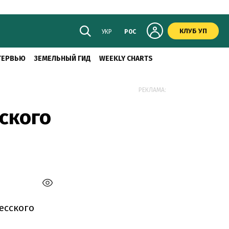
КЛУБ УП
УКР
РОС
ТЕРВЬЮ
ЗЕМЕЛЬНЫЙ ГИД
WEEKLY CHARTS
РЕКЛАМА:
ского
есского