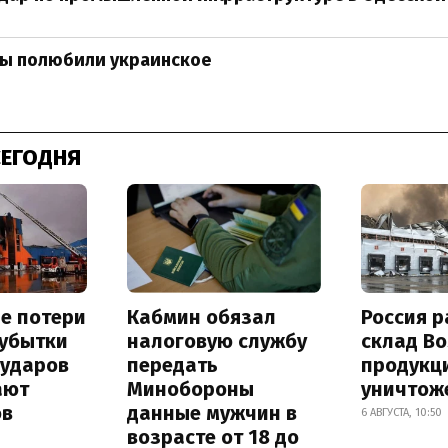
цы полюбили украинское
СЕГОДНЯ
е потери
Кабмин обязал
Россия 
 убытки
налоговую службу
склад Bo
 ударов
передать
продукц
ают
Минобороны
уничтож
ов
данные мужчин в
6 АВГУСТА, 10:50
возрасте от 18 до