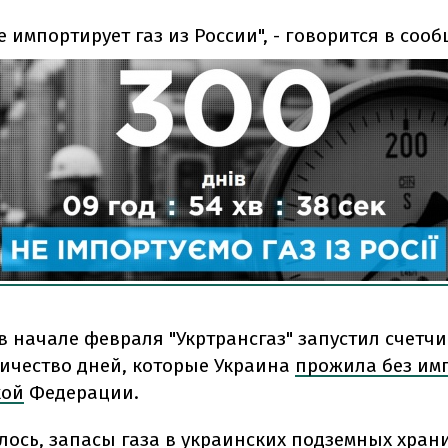
е импортирует газ из России", - говорится в соо
в начале февраля "Укртрансгаз" запустил счетчи
личество дней, которые Украина
прожила без имп
кой
Федерации.
лось, запасы газа в украинских подземных хран