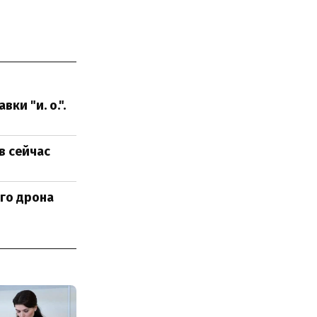
ки "и. о.".
в сейчас
ого дрона