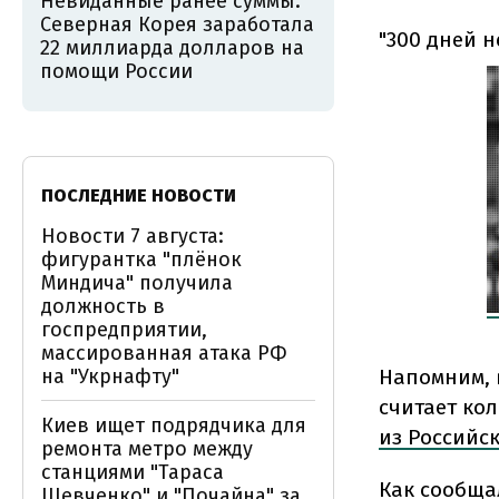
Невиданные ранее суммы:
Северная Корея заработала
"300 дней н
22 миллиарда долларов на
помощи России
ПОСЛЕДНИЕ НОВОСТИ
Новости 7 августа:
фигурантка "плёнок
Миндича" получила
должность в
госпредприятии,
массированная атака РФ
на "Укрнафту"
Напомним, 
считает ко
Киев ищет подрядчика для
из Российс
ремонта метро между
станциями "Тараса
Как сообща
Шевченко" и "Почайна" за