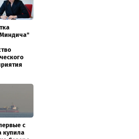
тка
 Миндича"
ство
ического
приятия
первые с
а купила