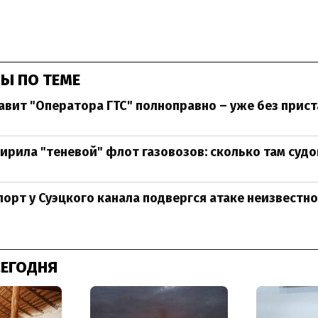
Ы ПО ТЕМЕ
авит "Оператора ГТС" полноправно – уже без пристав
ирила "теневой" флот газовозов: сколько там судо
порт у Суэцкого канала подвергся атаке неизвестн
СЕГОДНЯ