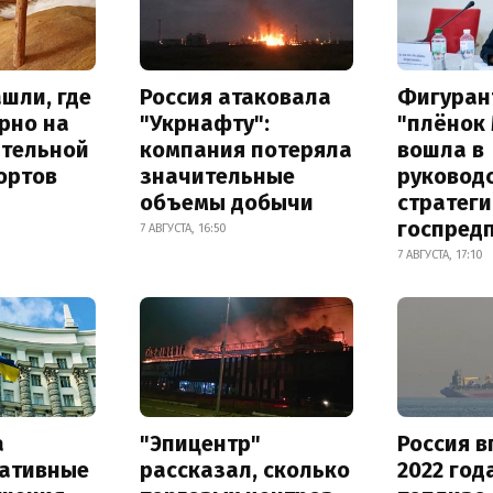
шли, где
Россия атаковала
Фигуран
рно на
"Укрнафту":
"плёнок
ительной
компания потеряла
вошла в
ортов
значительные
руковод
объемы добычи
стратег
госпред
7 АВГУСТА, 16:50
7 АВГУСТА, 17:10
а
"Эпицентр"
Россия в
ативные
рассказал, сколько
2022 год