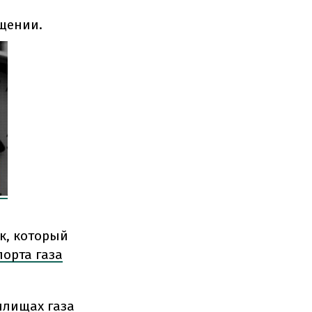
бщении.
к, который
орта газа
илищах газа