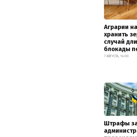
Аграрии на
хранить зе
случай дл
блокады п
7 АВГУСТА, 14:00
Штрафы з
администр