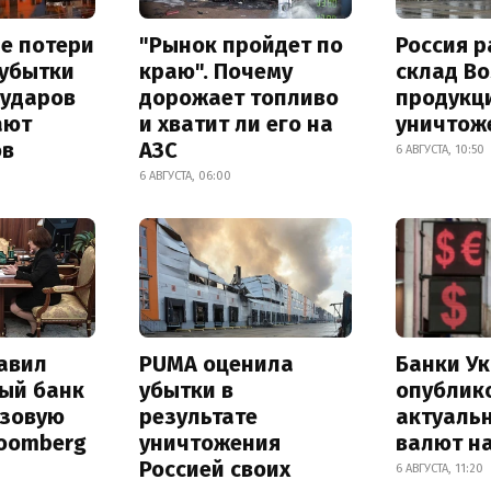
е потери
"Рынок пройдет по
Россия 
 убытки
краю". Почему
склад Bo
 ударов
дорожает топливо
продукц
ают
и хватит ли его на
уничтож
ов
АЗС
6 АВГУСТА, 10:50
6 АВГУСТА, 06:00
авил
PUMA оценила
Банки У
ый банк
убытки в
опублик
азовую
результате
актуаль
loomberg
уничтожения
валют на
Россией своих
6 АВГУСТА, 11:20