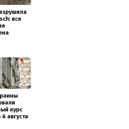
разрушила
sch: вся
ия
ена
краины
овали
ный курс
 6 августа