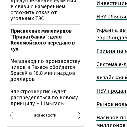
предупреждение Румынии
Инвестиции
в связи с намерением
отложить отказ от
НБУ объяви
угольных ТЭС
Украина вы
Присвоение миллиардов
"Приватбанка": дело
евробонда
Коломойского передано в
суд
Гривня на 
Мегазавод по производству
Система е-
чипов в Техасе обойдется
SpaceX в 16,8 миллиардов
Китайская 
долларов
НБУ продал
Электроэнергия будет
распределяться по новому
принципу – Шмыгаль
Рынок новы
ВСЕ НОВОСТИ
Насиров по
миллионов