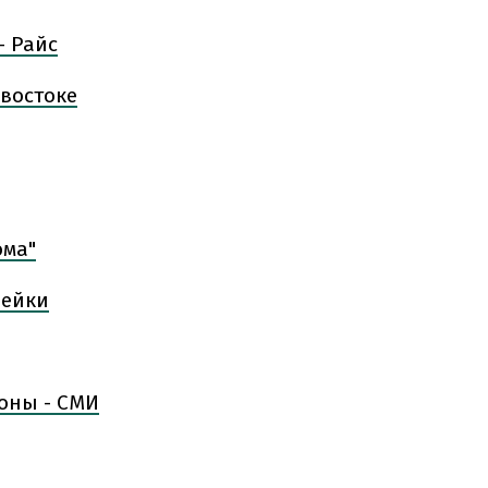
- Райс
 востоке
ома"
пейки
оны - СМИ