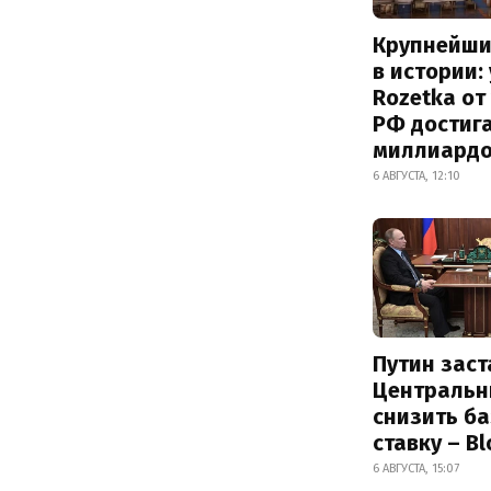
Крупнейши
в истории:
Rozetka от
РФ достиг
миллиард
6 АВГУСТА, 12:10
Путин заст
Центральн
снизить б
ставку – B
6 АВГУСТА, 15:07