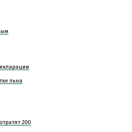
ным
декларации
тке льна
отратят 200