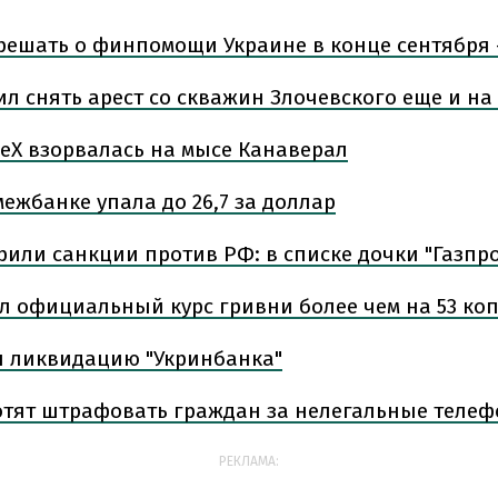
решать о финпомощи Украине в конце сентября 
л снять арест со скважин Злочевского еще и на
ceX взорвалась на мысе Канаверал
ежбанке упала до 26,7 за доллар
или санкции против РФ: в списке дочки "Газпр
л официальный курс гривни более чем на 53 ко
л ликвидацию "Укринбанка"
отят штрафовать граждан за нелегальные телеф
РЕКЛАМА: