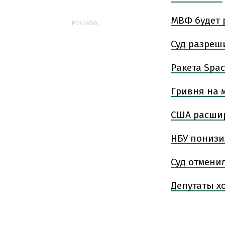
МВФ будет 
РЕКЛАМА:
Суд разреши
Ракета Spa
Гривня на м
США расшир
НБУ понизи
Суд отмени
Депутаты х