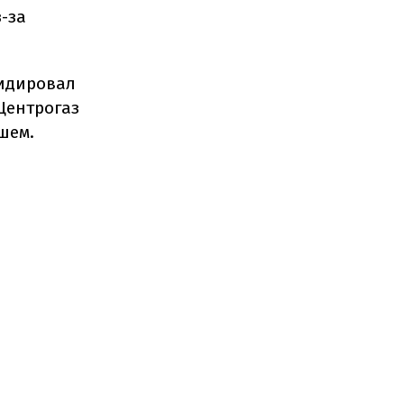
-за
видировал
Центрогаз
шем.