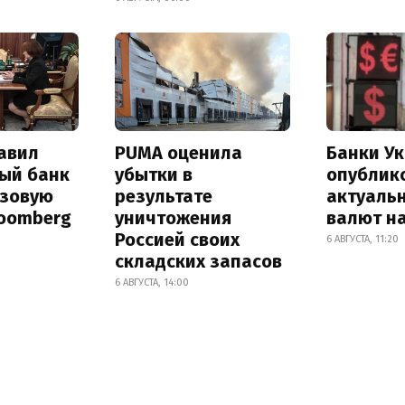
авил
PUMA оценила
Банки У
ый банк
убытки в
опублик
азовую
результате
актуаль
loomberg
уничтожения
валют на
Россией своих
6 АВГУСТА, 11:20
складских запасов
6 АВГУСТА, 14:00