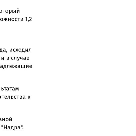
который
ожности 1,2
да, исходил
и в случае
 надлежащие
льтатам
тельства к
авной
"Надра".