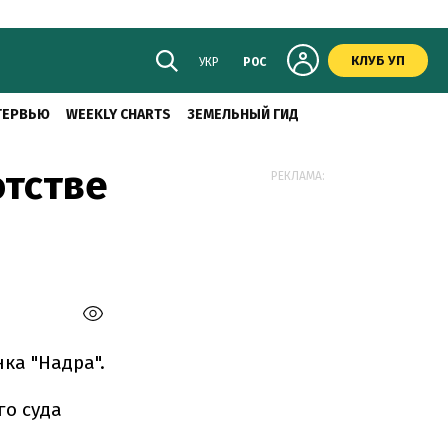
КЛУБ УП
УКР
РОС
ТЕРВЬЮ
WEEKLY CHARTS
ЗЕМЕЛЬНЫЙ ГИД
отстве
РЕКЛАМА:
ка "Надра".
го суда