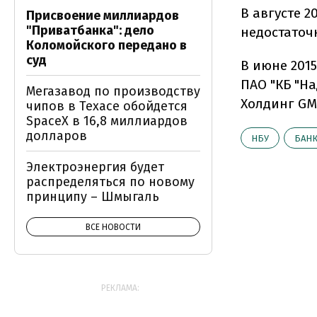
В августе 2
Присвоение миллиардов
"Приватбанка": дело
недостаточ
Коломойского передано в
суд
В июне 201
ПАО "КБ "Н
Мегазавод по производству
Холдинг GM
чипов в Техасе обойдется
SpaceX в 16,8 миллиардов
долларов
НБУ
БАН
Электроэнергия будет
распределяться по новому
принципу – Шмыгаль
ВСЕ НОВОСТИ
РЕКЛАМА: