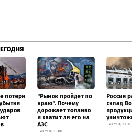
СЕГОДНЯ
е потери
"Рынок пройдет по
Россия 
 убытки
краю". Почему
склад Bo
 ударов
дорожает топливо
продукц
ают
и хватит ли его на
уничтож
ов
АЗС
6 АВГУСТА, 10:50
6 АВГУСТА, 06:00