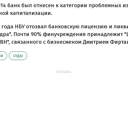
014 банк был отнесен к категории проблемных из
ной капитализации.
5 года НБУ отозвал банковскую лицензию и лик
адра". Почти 90% финучреждения принадлежит "
BH", связанного с бизнесменом Дмитрием Фирта
КИ
СУДЫ
РЕКЛАМА: