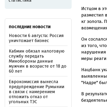
статистика
Истцом в э
разместил в
кг золота.
ПОСЛЕДНИЕ НОВОСТИ
возмещения
Новости 6 августа: Россия
Он сослался
уничтожает бизнес
из того, чт
Кабмин обязал налоговую
нарушения 
службу передать
меры реаги
Минобороны данные
мужчин в возрасте от 18 до
Нацбанк ука
60 лет
выявленных
Еврокомиссия вынесла
"Надре" бы
предупреждение Румынии
в связи с намерением
В результа
отложить отказ от
бездеятель
угольных ТЭС