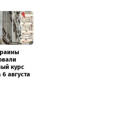
краины
овали
ный курс
 6 августа