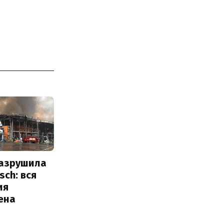
разрушила
sch: вся
ия
ена