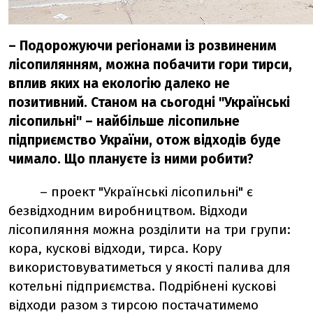
– Подорожуючи регіонами із розвиненим
лісопилянням, можна побачити гори тирси,
вплив яких на екологію далеко не
позитивний. Станом на сьогодні "Українські
лісопильні" – найбільше лісопильне
підприємство України, отож відходів буде
чимало. Що плануєте із ними робити?
– проект "Українські лісопильні" є
безвідходним виробництвом. Відходи
лісопиляння можна розділити на три групи:
кора, кускові відходи, тирса. Кору
використовуватиметься у якості палива для
котельні підприємства. Подрібнені кускові
відходи разом з тирсою постачатимемо