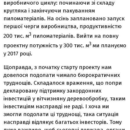
виробничого циклу: починаючи зі складу
кругляка і закінчуючи пакуванням
пиломатеріалів. На осінь заплановано запуск
першої черги виробництва, продуктивністю
3
200 тис. м
пиломатеріалів. Вийти на повну
3
проектну потужність у 300 тис. м
ми плануємо
у 2017 році.
Щоправда, з початку старту проекту нам
довелося подолати чимало бюрократичних
труднощів. Складалося враження, що попри
декларовану підтримку закордонних
інвестицій у вітчизняну деревообробку, таким
інвестиціям насправді не раді. І хоча ми
змогли подолати ці труднощі, така ситуація
насправді відлякує багатьох інвесторів. Тому
дуже важливо, щоб сьогодні держава, органи