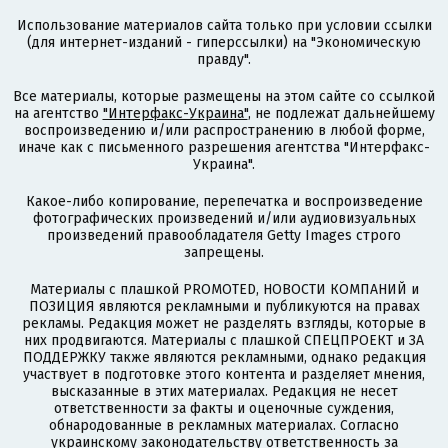
Использование материалов сайта только при условии ссылки
(для интернет-изданий - гиперссылки) на "Экономическую
правду".
Все материалы, которые размещены на этом сайте со ссылкой
на агентство
"Интерфакс-Украина"
, не подлежат дальнейшему
воспроизведению и/или распространению в любой форме,
иначе как с письменного разрешения агентства "Интерфакс-
Украина".
Какое-либо копирование, перепечатка и воспроизведение
фотографических произведений и/или аудиовизуальных
произведений правообладателя Getty Images строго
запрещены.
Материалы с плашкой PROMOTED, НОВОСТИ КОМПАНИЙ и
ПОЗИЦИЯ являются рекламными и публикуются на правах
рекламы. Редакция может не разделять взгляды, которые в
них продвигаются. Материалы с плашкой СПЕЦПРОЕКТ и ЗА
ПОДДЕРЖКУ также являются рекламными, однако редакция
участвует в подготовке этого контента и разделяет мнения,
высказанные в этих материалах. Редакция не несет
ответственности за факты и оценочные суждения,
обнародованные в рекламных материалах. Согласно
украинскому законодательству ответственность за