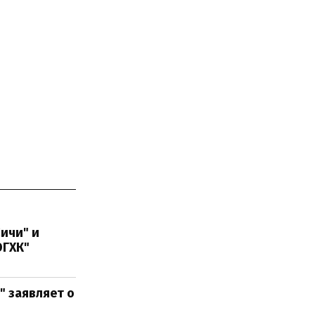
ичи" и
ОГХК"
" заявляет о