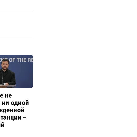
е не
 ни одной
жденной
станции –
ий