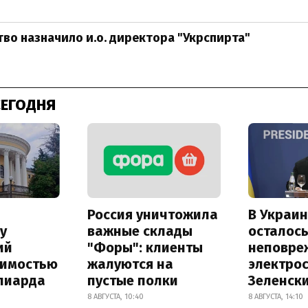
во назначило и.о. директора "Укрспирта"
СЕГОДНЯ
Россия уничтожила
В Украин
у
важные склады
осталось
ий
"Форы": клиенты
неповре
оимостью
жалуются на
электро
лиарда
пустые полки
Зеленск
8 АВГУСТА, 10:40
8 АВГУСТА, 14:10