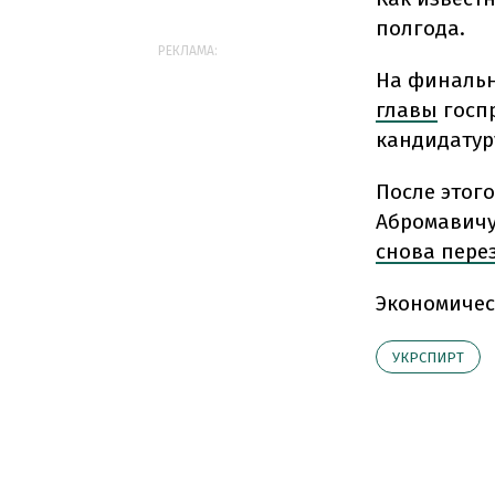
полгода.
РЕКЛАМА:
На финальн
главы
госпр
кандидатуру
После этог
Абромавичу
снова пере
Экономичес
УКРСПИРТ