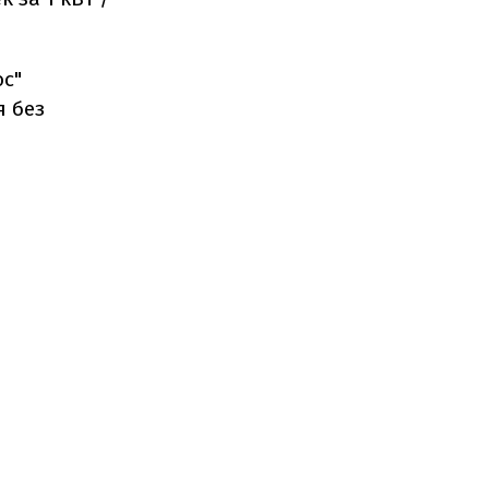
юс"
я без