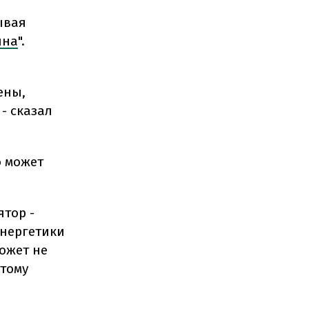
ывая
ина
".
ены,
- сказал
о может
ятор -
энергетики
ожет не
этому