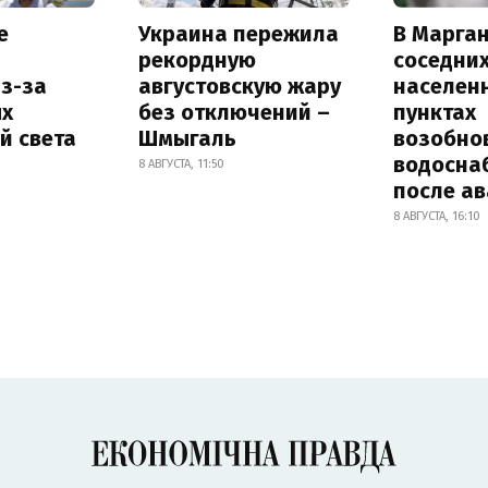
е
Украина пережила
В Марган
рекордную
соседни
з-за
августовскую жару
населен
х
без отключений –
пунктах
й света
Шмыгаль
возобно
водосна
8 АВГУСТА, 11:50
после а
8 АВГУСТА, 16:10