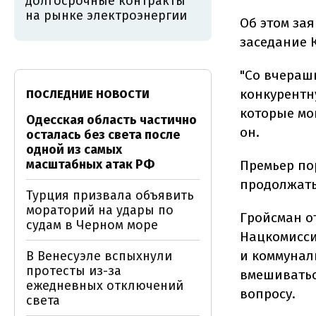
долгосрочные контракты
на рынке электроэнергии
Об этом за
заседание 
"Со вчерашн
конкурентн
ПОСЛЕДНИЕ НОВОСТИ
которые мо
Одесская область частично
он.
осталась без света после
одной из самых
масштабных атак РФ
Премьер пор
продолжать
Турция призвала объявить
мораторий на удары по
Гройсман о
судам в Черном море
Нацкомисси
и коммунал
В Венесуэле вспыхнули
протесты из-за
вмешиватьс
ежедневных отключений
вопросу.
света