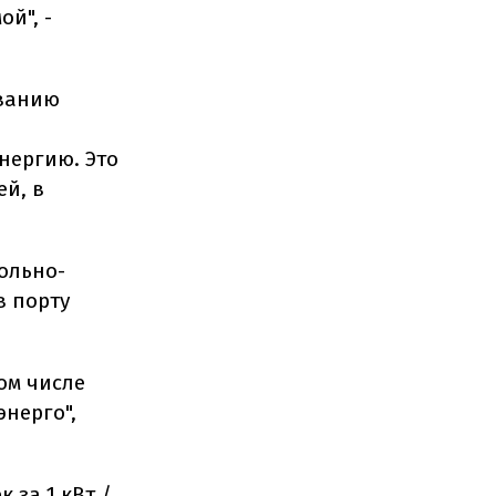
й", -
ованию
нергию. Это
ей, в
гольно-
в порту
ом числе
нерго",
 за 1 кВт /