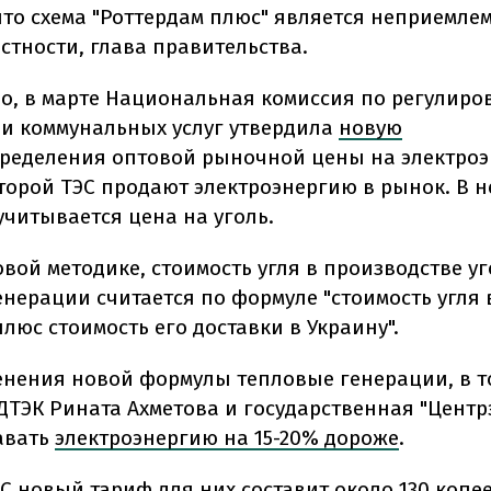
что схема "Роттердам плюс" является неприемлемо
астности, глава правительства.
но, в марте Национальная комиссия по регулир
 и коммунальных услуг утвердила
новую
ределения оптовой рыночной цены на электроэ
торой ТЭС продают электроэнергию в рынок. В н
учитывается цена на уголь.
вой методике, стоимость угля в производстве у
енерации считается по формуле "стоимость угля 
люс стоимость его доставки в Украину".
енения новой формулы тепловые генерации, в т
ДТЭК Рината Ахметова и государственная "Центрэ
авать
электроэнергию на 15-20% дороже
.
С новый тариф для них составит около 130 копеек