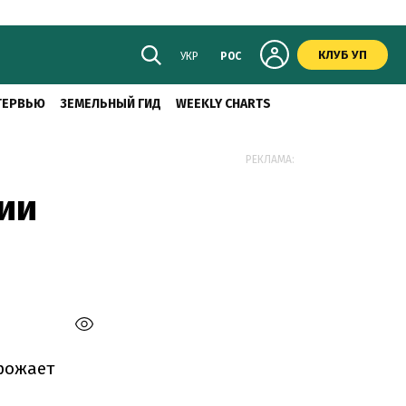
КЛУБ УП
УКР
РОС
ТЕРВЬЮ
ЗЕМЕЛЬНЫЙ ГИД
WEEKLY CHARTS
РЕКЛАМА:
ии
рожает