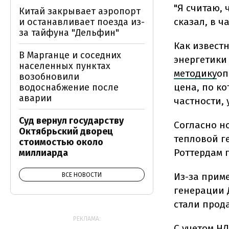
"Я считаю, 
Китай закрывает аэропорт
сказал, в ч
и останавливает поезда из-
за тайфуна "Дельфин"
Как извест
В Марганце и соседних
энергетики
населенных пунктах
методику
оп
возобновили
цена, по ко
водоснабжение после
аварии
частности, 
Суд вернул государству
Согласно но
Октябрьский дворец
тепловой г
стоимостью около
Роттердам п
миллиарда
Из-за прим
ВСЕ НОВОСТИ
генерации 
стали прод
РЕКЛАМА:
С учетом НД