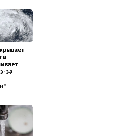
акрывает
т и
ливает
з-за
н"