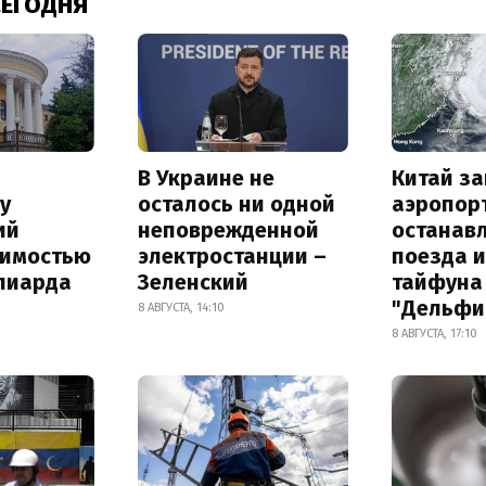
СЕГОДНЯ
В Украине не
Китай з
у
осталось ни одной
аэропор
ий
неповрежденной
останав
оимостью
электростанции –
поезда и
лиарда
Зеленский
тайфуна
"Дельфи
8 АВГУСТА, 14:10
8 АВГУСТА, 17:10