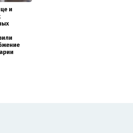
це и
х
ных
вили
бжение
варии